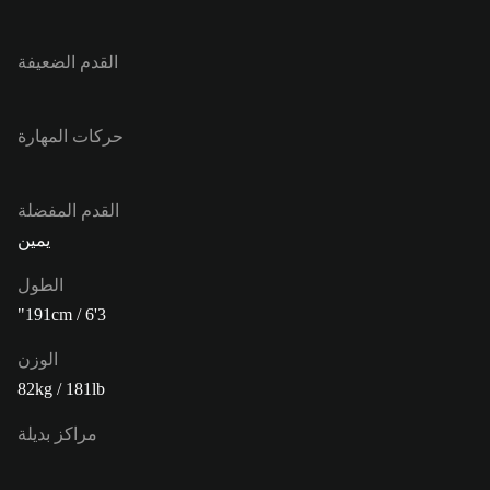
القدم الضعيفة
حركات المهارة
القدم المفضلة
يمين
الطول
191cm / 6'3"
الوزن
82kg / 181lb
مراكز بديلة