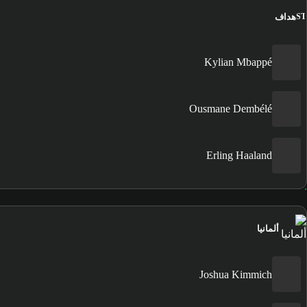
هداف
ST
Kylian Mbappé
Ousmane Dembélé
Erling Haaland
ألمانيا
Joshua Kimmich