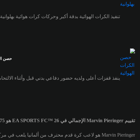
تنفيذ الكرات الهوائية بدقة أكبر وحركات كرات هوائية بهلوانية
حصن الك
ينفذ قفزات أعلى ولديه حضور دفاعي بدني قبل وأثناء الالتحام
تقييم Marvin Pieringer الإجمالي في EA SPORTS FC™ 26 هو 75
Marvin Pieringer هو لاعب كرة قدم محترف من ألمانيا يلعب في مركز هداف (ST) لصالح فريق Heidenheim. تقييم Marvin Pieringer الإجمالي هو 75.