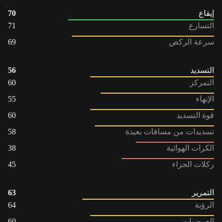
إيقاع
70
التسارع
71
سرعة الركض
69
التسديد
56
التمركز
60
الإنهاء
55
قوة التسديد
60
تسديدات من مسافات بعيدة
58
الكرات الهوائية
38
ركلات الجزاء
45
التمرير
63
الرؤية
64
العرضيات
60