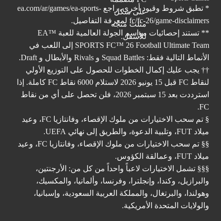
* تطبق شروط وقيود أخرى. راجع
ea.com/ar/games/ea-sports-
fc/fc-26/game-disclaimers
لمعرفة التفاصيل.
** تستند إحصائيات مواسم الجولة العالمية للعبة ™EA
SPORTS FC™ 26 Football Ultimate Team إلى اللعب في
الأنماط التالية فقط: Squad Battles و Rivals والأبطال و Draft.
†† يجب عليك إكمال الخطوات للحصول على التوزيع الأولي
لنقاط FC قبل 15 يونيو 2026 لاستلام 6000 نقاط FC كاملة. إذا
استرددت بعد 15 سبتمبر 2026، فلن تحصل على أي من نقاط
FC.
§ تم سحب الاختيارات من ملوك الإقصاء، وفانتازيا FC، وعيد
ميلاد FUT، وتلبية الدعوة، والطريق إلى نهائي UEFA.
§§ تم سحب الاختيارات من ملوك الإقصاء، وفانتازيا FC، وعيد
ميلاد FUT، وعمالقة الكؤوس.
§§§ تشمل الاختيارات لاعباً واحداً من كل من: الأرجنتين،
والبرازيل، وكندا، وإنجلترا، وفرنسا، وألمانيا، والمكسيك،
وهولندا، والبرتغال، والمملكة العربية السعودية، وإسبانيا،
والولايات المتحدة الأمريكية.