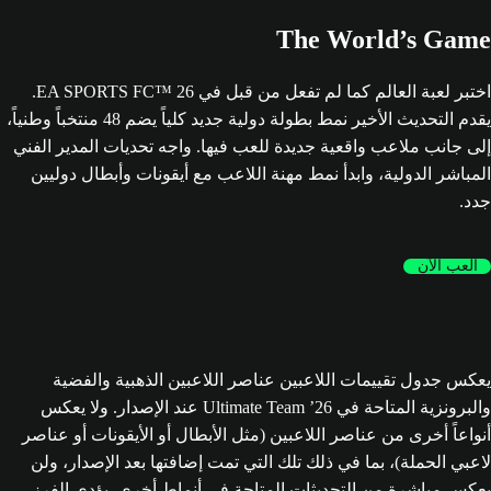
The World’s Game
اختبر لعبة العالم كما لم تفعل من قبل في EA SPORTS FC™ 26.
يقدم التحديث الأخير نمط بطولة دولية جديد كلياً يضم 48 منتخباً وطنياً،
إلى جانب ملاعب واقعية جديدة للعب فيها. واجه تحديات المدير الفني
المباشر الدولية، وابدأ نمط مهنة اللاعب مع أيقونات وأبطال دوليين
جدد.
العب الآن
يعكس جدول تقييمات اللاعبين عناصر اللاعبين الذهبية والفضية
والبرونزية المتاحة في Ultimate Team ’26 عند الإصدار. ولا يعكس
أنواعاً أخرى من عناصر اللاعبين (مثل الأبطال أو الأيقونات أو عناصر
لاعبي الحملة)، بما في ذلك تلك التي تمت إضافتها بعد الإصدار، ولن
يعكس مباشرة من التحديثات المتاحة في أنماط أخرى. يؤدي الفرز