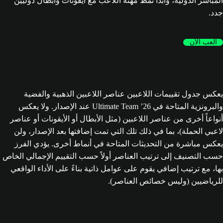
المباشر الدولية، وابدأ نمط مهنة اللاعب مع أيقونات وأبطال دوليين
جدد.
العب الآن
يعكس جدول تقييمات اللاعبين عناصر اللاعبين الذهبية والفضية
والبرونزية المتاحة في Ultimate Team ’26 عند الإصدار. ولا يعكس
أنواعاً أخرى من عناصر اللاعبين (مثل الأبطال أو الأيقونات أو عناصر
لاعبي الحملة)، بما في ذلك تلك التي تمت إضافتها بعد الإصدار، ولن
يعكس مباشرة من التحديثات المتاحة في أنماط أخرى. يؤدي الفرز
حسب التصنيف إلى ترتيب العناصر أولاً حسب التقييم الإجمالي الخاص
بها، مع ترتيب إضافي يقوم على عوامل ذاتية بناءً على الأداء الواقعي
للرياضيين (وليس خصائص العناصر).