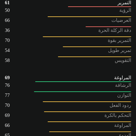
التمرير
61
الرؤية
50
العرضيات
66
دقة الركلة الحرة
36
التمرير بقوة
70
تمرير طويل
54
التقويس
58
المراوغة
69
الرشاقة
76
التوازن
77
ردود الفعل
70
التحكم بالكرة
69
المراوغة
66
الهدوء
65