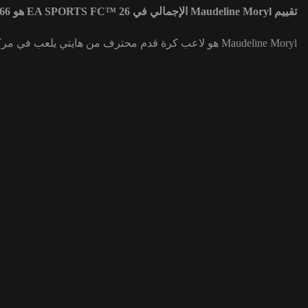
تقييم Maudeline Moryl الإجمالي في EA SPORTS FC™ 26 هو 66
Maudeline Moryl هو لاعب كرة قدم محترف من هايتي يلعب في مركز لاعب خط وسط مركزي دفاعي (CDM) لصالح فريق Marseille. تقييم Maudeline Moryl الإجمالي هو 66.