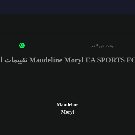
Maudeline Moryl EA SPORTS تقييمات اللاعب
أدخل 3 أحرف أو أرقام على الأقل
Maudeline
Moryl