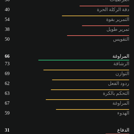
دقة الركلة الحرة
40
التمرير بقوة
54
تمرير طويل
38
التقويس
50
المراوغة
66
الرشاقة
73
التوازن
69
ردود الفعل
62
التحكم بالكرة
63
المراوغة
67
الهدوء
59
الدفاع
31