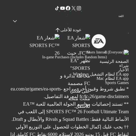
اللغة
عودة للأعلى
Users Interact
In-game Purchases (Includes Random Items)
الصفحة الرئيسية
شراء
الأخبار
EA app لنظام التشغيل Windows
EA app لنظام Mac
Sports Games
* تطبق شروط وقيود أخرى. راجع
ea.com/ar/games/ea-sports-
fc/fc-26/game-disclaimers
لمعرفة التفاصيل.
** تستند إحصائيات مواسم الجولة العالمية للعبة ™EA
SPORTS FC™ 26 Football Ultimate Team إلى اللعب في
الأنماط التالية فقط: Squad Battles و Rivals والأبطال و Draft.
†† يجب عليك إكمال الخطوات للحصول على التوزيع الأولي
لنقاط FC قبل 15 يونيو 2026 لاستلام 6000 نقاط FC كاملة. إذا