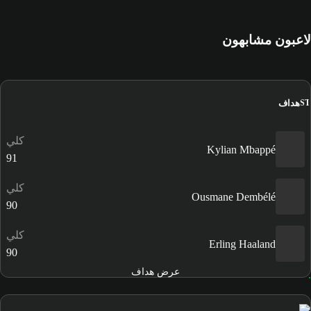
لاعبون مشابهون
هداف
ST
كلي
Kylian Mbappé
91
كلي
Ousmane Dembélé
90
كلي
Erling Haaland
90
عرض هداف