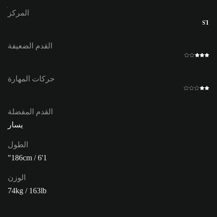
المركز
ST
القدم الضعيفة
حركات المهارة
القدم المفضلة
يسار
الطول
186cm / 6'1"
الوزن
74kg / 163lb