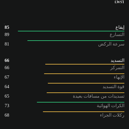
LW
ST
إيقاع
85
التسارع
89
سرعة الركض
81
التسديد
66
التمركز
66
الإنهاء
67
قوة التسديد
64
تسديدات من مسافات بعيدة
65
الكرات الهوائية
73
ركلات الجزاء
68