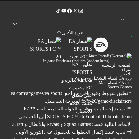
اللغة
عودة للأعلى
Users Interact
In-game Purchases (Includes Random Items)
الصفحة الرئيسية
شراء
الأخبار
EA app لنظام التشغيل Windows
EA app لنظام Mac
Sports Games
* تطبق شروط وقيود أخرى. راجع
ea.com/ar/games/ea-sports-
fc/fc-26/game-disclaimers
لمعرفة التفاصيل.
** تستند إحصائيات مواسم الجولة العالمية للعبة ™EA
SPORTS FC™ 26 Football Ultimate Team إلى اللعب في
الأنماط التالية فقط: Squad Battles و Rivals والأبطال و Draft.
†† يجب عليك إكمال الخطوات للحصول على التوزيع الأولي