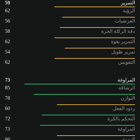
التمرير
59
الرؤية
62
العرضيات
56
دقة الركلة الحرة
58
التمرير بقوة
62
تمرير طويل
54
التقويس
62
المراوغة
73
الرشاقة
85
التوازن
78
ردود الفعل
60
التحكم بالكرة
72
المراوغة
73
الهدوء
60