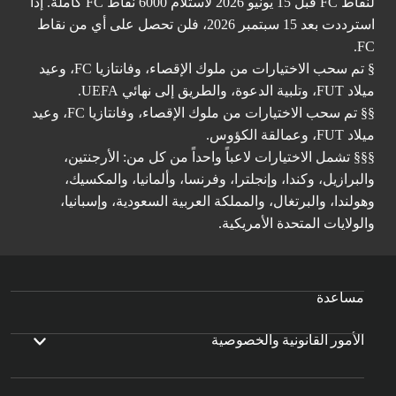
لنقاط FC قبل 15 يونيو 2026 لاستلام 6000 نقاط FC كاملة. إذا
استرددت بعد 15 سبتمبر 2026، فلن تحصل على أي من نقاط
FC.
§ تم سحب الاختيارات من ملوك الإقصاء، وفانتازيا FC، وعيد
ميلاد FUT، وتلبية الدعوة، والطريق إلى نهائي UEFA.
§§ تم سحب الاختيارات من ملوك الإقصاء، وفانتازيا FC، وعيد
ميلاد FUT، وعمالقة الكؤوس.
§§§ تشمل الاختيارات لاعباً واحداً من كل من: الأرجنتين،
والبرازيل، وكندا، وإنجلترا، وفرنسا، وألمانيا، والمكسيك،
وهولندا، والبرتغال، والمملكة العربية السعودية، وإسبانيا،
والولايات المتحدة الأمريكية.
مساعدة
الأمور القانونية والخصوصية