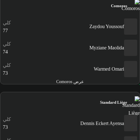
Comoros
كلي
Zaydou Youssouf
77
كلي
Myziane Maolida
74
كلي
Warmed Omari
73
عرض Comoros
Standard Liège
كلي
Dennis Eckert Ayensa
73