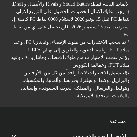
الأنماط التالية فقط: Squad Battles و Rivals والأبطال و Draft.
†† يجب عليك إكمال الخطوات للحصول على التوزيع الأولي
لنقاط FC قبل 15 يونيو 2026 لاستلام 6000 نقاط FC كاملة. إذا
استرددت بعد 15 سبتمبر 2026، فلن تحصل على أي من نقاط
FC.
§ تم سحب الاختيارات من ملوك الإقصاء، وفانتازيا FC، وعيد
ميلاد FUT، وتلبية الدعوة، والطريق إلى نهائي UEFA.
§§ تم سحب الاختيارات من ملوك الإقصاء، وفانتازيا FC، وعيد
ميلاد FUT، وعمالقة الكؤوس.
§§§ تشمل الاختيارات لاعباً واحداً من كل من: الأرجنتين،
والبرازيل، وكندا، وإنجلترا، وفرنسا، وألمانيا، والمكسيك،
وهولندا، والبرتغال، والمملكة العربية السعودية، وإسبانيا،
والولايات المتحدة الأمريكية.
مساعدة
الأمور القانونية والخصوصية