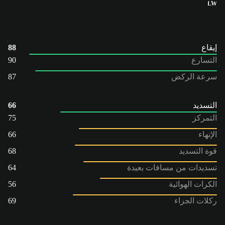
LW
إيقاع
88
التسارع
90
سرعة الركض
87
التسديد
66
التمركز
75
الإنهاء
66
قوة التسديد
68
تسديدات من مسافات بعيدة
64
الكرات الهوائية
56
ركلات الجزاء
69