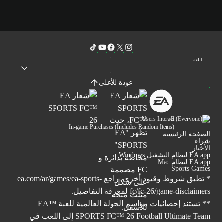
اللغة
عودة للأعلى
Users Interact
In-game Purchases (Includes Random Items)
الصفحة الرئيسية
شراء
الأخبار
EA app لنظام التشغيل Windows
EA app لنظام Mac
Sports Games
* تطبق شروط وقيود أخرى. راجع
ea.com/ar/games/ea-sports-
fc/fc-26/game-disclaimers
لمعرفة التفاصيل.
** تستند إحصائيات مواسم الجولة العالمية للعبة ™EA
SPORTS FC™ 26 Football Ultimate Team إلى اللعب في