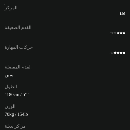
المركز
LM
القدم الضعيفة
حركات المهارة
القدم المفضلة
يمين
الطول
180cm / 5'11"
الوزن
70kg / 154lb
مراكز بديلة