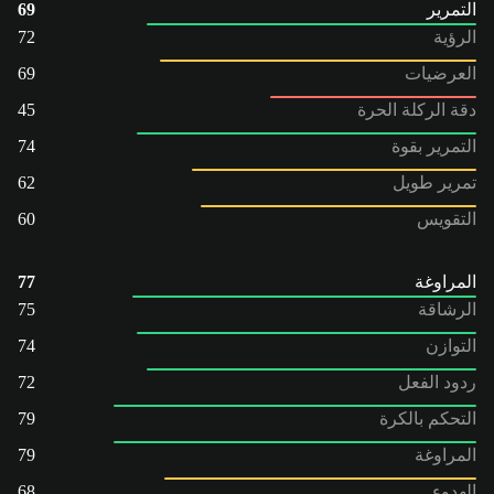
التمرير
69
الرؤية
72
العرضيات
69
دقة الركلة الحرة
45
التمرير بقوة
74
تمرير طويل
62
التقويس
60
المراوغة
77
الرشاقة
75
التوازن
74
ردود الفعل
72
التحكم بالكرة
79
المراوغة
79
الهدوء
68