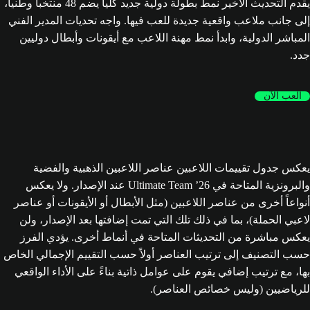
يقدم التحديث الأخير نمط بطولة دولية جديد كلياً يضم 48 منتخباً وطنياً،
إلى جانب ملاعب واقعية جديدة للعب فيها. واجه تحديات المدير الفني
المباشر الدولية، وابدأ نمط مهنة اللاعب مع أيقونات وأبطال دوليين
جدد.
العب الآن
يعكس جدول تقييمات اللاعبين عناصر اللاعبين الذهبية والفضية
والبرونزية المتاحة في Ultimate Team ’26 عند الإصدار. ولا يعكس
أنواعاً أخرى من عناصر اللاعبين (مثل الأبطال أو الأيقونات أو عناصر
لاعبي الحملة)، بما في ذلك تلك التي تمت إضافتها بعد الإصدار، ولن
يعكس مباشرة من التحديثات المتاحة في أنماط أخرى. يؤدي الفرز
حسب التصنيف إلى ترتيب العناصر أولاً حسب التقييم الإجمالي الخاص
بها، مع ترتيب إضافي يقوم على عوامل ذاتية بناءً على الأداء الواقعي
للرياضيين (وليس خصائص العناصر).