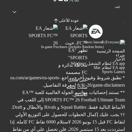
اللغة
عودة للأعلى
Users Interact
In-game Purchases (Includes Random Items)
الصفحة الرئيسية
شراء
الأخبار
EA app لنظام التشغيل Windows
EA app لنظام Mac
Sports Games
* تطبق شروط وقيود أخرى. راجع
ea.com/ar/games/ea-sports-
fc/fc-26/game-disclaimers
لمعرفة التفاصيل.
** تستند إحصائيات مواسم الجولة العالمية للعبة ™EA
SPORTS FC™ 26 Football Ultimate Team إلى اللعب في
الأنماط التالية فقط: Squad Battles و Rivals والأبطال و Draft.
†† يجب عليك إكمال الخطوات للحصول على التوزيع الأولي
لنقاط FC قبل 15 يونيو 2026 لاستلام 6000 نقاط FC كاملة. إذا
استرددت بعد 15 سبتمبر 2026، فلن تحصل على أي من نقاط