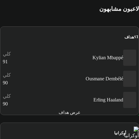
لاعبون مشابهون
هداف
ST
كلي
Kylian Mbappé
91
كلي
Ousmane Dembélé
90
كلي
Erling Haaland
90
عرض هداف
أوكرانيا