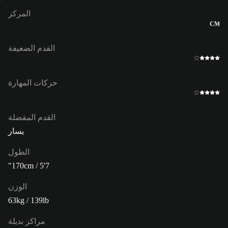
المركز
CM
القدم الضعيفة
حركات المهارة
القدم المفضلة
يسار
الطول
170cm / 5'7"
الوزن
63kg / 139lb
مراكز بديلة