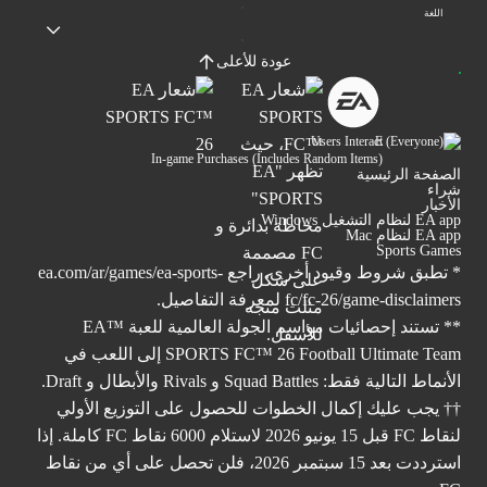
اللغة
عودة للأعلى
Users Interact
In-game Purchases (Includes Random Items)
الصفحة الرئيسية
شراء
الأخبار
EA app لنظام التشغيل Windows
EA app لنظام Mac
Sports Games
* تطبق شروط وقيود أخرى. راجع
ea.com/ar/games/ea-sports-
fc/fc-26/game-disclaimers
لمعرفة التفاصيل.
** تستند إحصائيات مواسم الجولة العالمية للعبة ™EA
SPORTS FC™ 26 Football Ultimate Team إلى اللعب في
الأنماط التالية فقط: Squad Battles و Rivals والأبطال و Draft.
†† يجب عليك إكمال الخطوات للحصول على التوزيع الأولي
لنقاط FC قبل 15 يونيو 2026 لاستلام 6000 نقاط FC كاملة. إذا
استرددت بعد 15 سبتمبر 2026، فلن تحصل على أي من نقاط