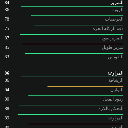
التمرير
84
الرؤية
86
العرضيات
78
دقة الركلة الحرة
75
التمرير بقوة
87
تمرير طويل
85
التقويس
83
المراوغة
86
الرشاقة
86
التوازن
64
ردود الفعل
80
التحكم بالكرة
88
المراوغة
89
الهدوء
80