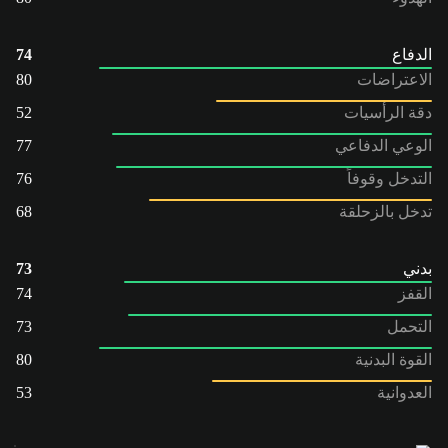
الدفاع
74
الاعتراضات
80
دقة الرأسيات
52
الوعي الدفاعي
77
التدخل وقوفاً
76
تدخل بالزحلقة
68
بدني
73
القفز
74
التحمل
73
القوة البدنية
80
العدوانية
53