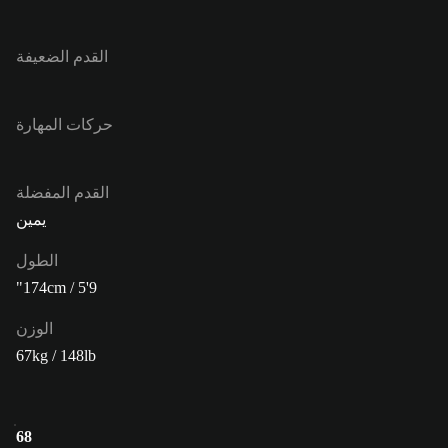
القدم الضعيفة
حركات المهارة
القدم المفضلة
يمين
الطول
174cm / 5'9"
الوزن
67kg / 148lb
68