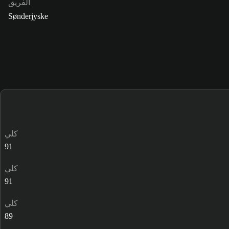
الفريق
Sønderjyske
كلي
91
كلي
91
كلي
89