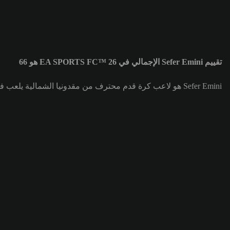
تقييم Sefer Emini الإجمالي في EA SPORTS FC™ 26 هو 66
Sefer Emini هو لاعب كرة قدم محترف من مقدونيا الشمالية يلعب في مركز لاعب خط وسط مركزي (CM) لصالح فريق Sønderjyske. تقييم Sefer Emini الإجمالي هو 66.