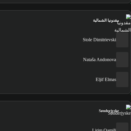
مقدونيا الشمالية
Stole Dimitrievski
Nataša Andonova
Eljif Elmas
Sønderjyske
Lirim Qamili