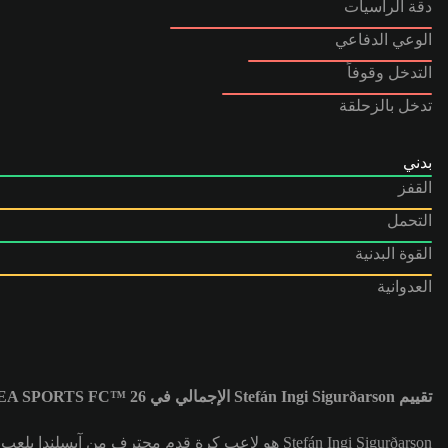
دقة الرأسيات
الوعي الدفاعي
التدخل وقوفاً
تدخل بالزحلقة
بدني
القفز
التحمل
القوة البدنية
العدوانية
تقييم Stefán Ingi Sigurðarson الإجمالي في EA SPORTS FC™ 26 هو 66
Stefán Ingi Sigurðarson هو لاعب كرة قدم محترف من آيسلندا يلعب في مركز هداف (ST) لصالح فريق Sandefjord. تقييم Stefán Ingi Sigurðarson الإجمالي هو 66.