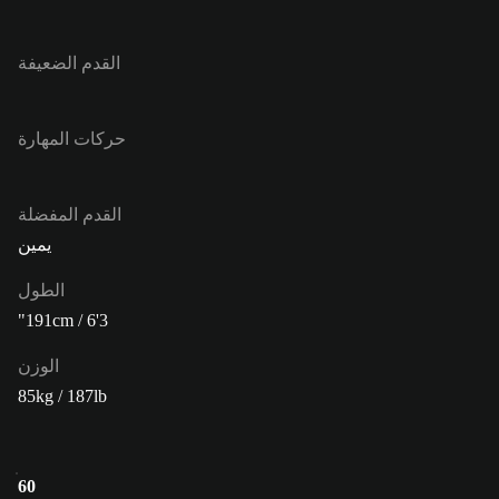
القدم الضعيفة
حركات المهارة
القدم المفضلة
يمين
الطول
191cm / 6'3"
الوزن
85kg / 187lb
60