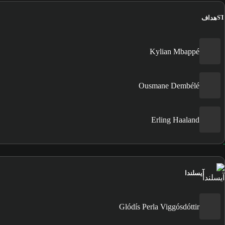
هداف
ST
Kylian Mbappé
Ousmane Dembélé
Erling Haaland
آيسلندا
Glódís Perla Viggósdóttir