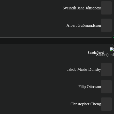
Sveindís Jane Jónsdóttir
Albert Guðmundsson
Sandefjord
Jakob Maslø Dunsby
Filip Ottosson
Christopher Cheng