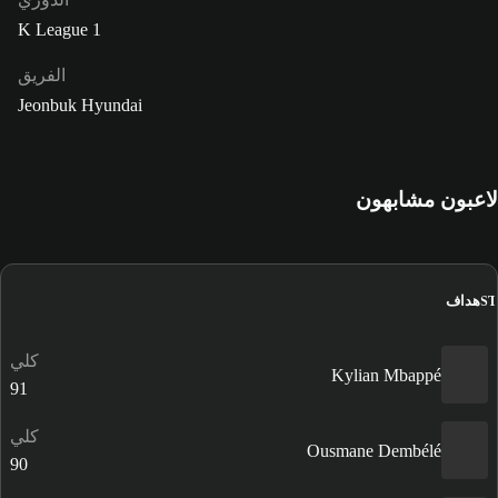
K League 1
الفريق
Jeonbuk Hyundai
لاعبون مشابهون
هداف
ST
كلي
Kylian Mbappé
91
كلي
Ousmane Dembélé
90