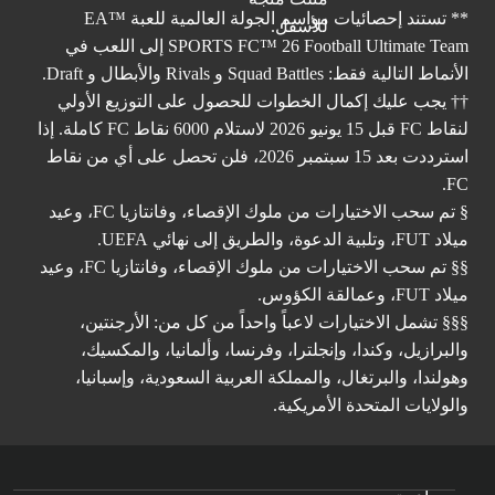
** تستند إحصائيات مواسم الجولة العالمية للعبة ™EA
SPORTS FC™ 26 Football Ultimate Team إلى اللعب في
الأنماط التالية فقط: Squad Battles و Rivals والأبطال و Draft.
†† يجب عليك إكمال الخطوات للحصول على التوزيع الأولي
لنقاط FC قبل 15 يونيو 2026 لاستلام 6000 نقاط FC كاملة. إذا
استرددت بعد 15 سبتمبر 2026، فلن تحصل على أي من نقاط
FC.
§ تم سحب الاختيارات من ملوك الإقصاء، وفانتازيا FC، وعيد
ميلاد FUT، وتلبية الدعوة، والطريق إلى نهائي UEFA.
§§ تم سحب الاختيارات من ملوك الإقصاء، وفانتازيا FC، وعيد
ميلاد FUT، وعمالقة الكؤوس.
§§§ تشمل الاختيارات لاعباً واحداً من كل من: الأرجنتين،
والبرازيل، وكندا، وإنجلترا، وفرنسا، وألمانيا، والمكسيك،
وهولندا، والبرتغال، والمملكة العربية السعودية، وإسبانيا،
والولايات المتحدة الأمريكية.