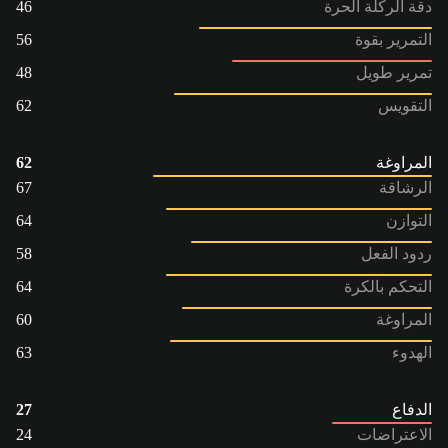
دقة الركلة الحرة
46
التمرير بقوة
56
تمرير طويل
48
التقويس
62
المراوغة
62
الرشاقة
67
التوازن
64
ردود الفعل
58
التحكم بالكرة
64
المراوغة
60
الهدوء
63
الدفاع
27
الاعتراضات
24