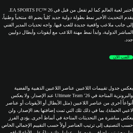
اختبر لعبة العالم كما لم تفعل من قبل في EA SPORTS FC™ 26.
يقدم التحديث الأخير نمط بطولة دولية جديد كلياً يضم 48 منتخباً وطنياً،
إلى جانب ملاعب واقعية جديدة للعب فيها. واجه تحديات المدير الفني
المباشر الدولية، وابدأ نمط مهنة اللاعب مع أيقونات وأبطال دوليين
جدد.
العب الآن
يعكس جدول تقييمات اللاعبين عناصر اللاعبين الذهبية والفضية
والبرونزية المتاحة في Ultimate Team ’26 عند الإصدار. ولا يعكس
أنواعاً أخرى من عناصر اللاعبين (مثل الأبطال أو الأيقونات أو عناصر
لاعبي الحملة)، بما في ذلك تلك التي تمت إضافتها بعد الإصدار، ولن
يعكس مباشرة من التحديثات المتاحة في أنماط أخرى. يؤدي الفرز
حسب التصنيف إلى ترتيب العناصر أولاً حسب التقييم الإجمالي الخاص
بها، مع ترتيب إضافي يقوم على عوامل ذاتية بناءً على الأداء الواقعي