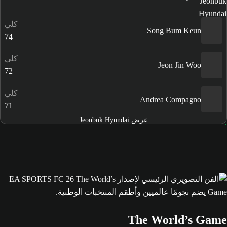
كلي
Song Bum Keun
74
كلي
Jeon Jin Woo
72
كلي
Andrea Compagno
71
عرض Jeonbuk Hyundai
The World’s Game