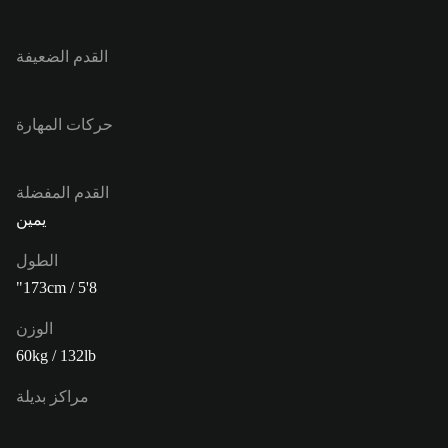
القدم الضعيفة
حركات المهارة
القدم المفضلة
يمين
الطول
173cm / 5'8"
الوزن
60kg / 132lb
مراكز بديلة