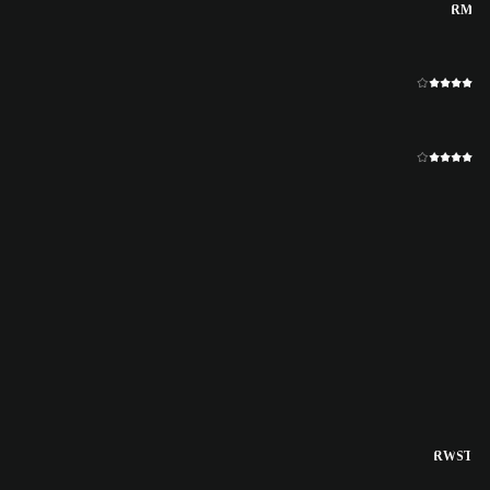
RM
RW
ST