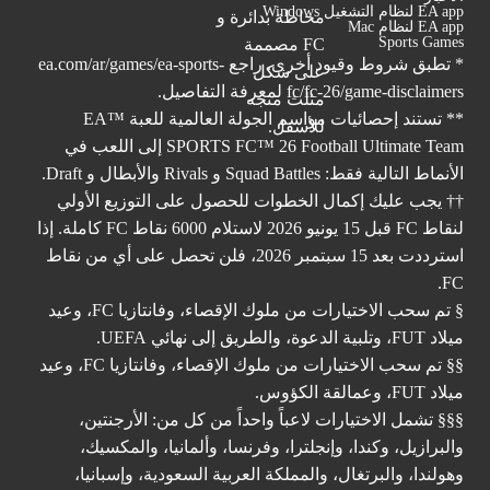
EA app لنظام التشغيل Windows
EA app لنظام Mac
Sports Games
* تطبق شروط وقيود أخرى. راجع
ea.com/ar/games/ea-sports-
fc/fc-26/game-disclaimers
لمعرفة التفاصيل.
** تستند إحصائيات مواسم الجولة العالمية للعبة ™EA
SPORTS FC™ 26 Football Ultimate Team إلى اللعب في
الأنماط التالية فقط: Squad Battles و Rivals والأبطال و Draft.
†† يجب عليك إكمال الخطوات للحصول على التوزيع الأولي
لنقاط FC قبل 15 يونيو 2026 لاستلام 6000 نقاط FC كاملة. إذا
استرددت بعد 15 سبتمبر 2026، فلن تحصل على أي من نقاط
FC.
§ تم سحب الاختيارات من ملوك الإقصاء، وفانتازيا FC، وعيد
ميلاد FUT، وتلبية الدعوة، والطريق إلى نهائي UEFA.
§§ تم سحب الاختيارات من ملوك الإقصاء، وفانتازيا FC، وعيد
ميلاد FUT، وعمالقة الكؤوس.
§§§ تشمل الاختيارات لاعباً واحداً من كل من: الأرجنتين،
والبرازيل، وكندا، وإنجلترا، وفرنسا، وألمانيا، والمكسيك،
وهولندا، والبرتغال، والمملكة العربية السعودية، وإسبانيا،