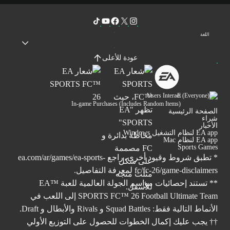
اللغة
عودة للأعلى
Users Interact
In-game Purchases (Includes Random Items)
الصفحة الرئيسية
شراء
الأخبار
EA app لنظام التشغيل Windows
EA app لنظام Mac
Sports Games
* تطبق شروط وقيود أخرى. راجع
ea.com/ar/games/ea-sports-
fc/fc-26/game-disclaimers
لمعرفة التفاصيل.
** تستند إحصائيات مواسم الجولة العالمية للعبة ™EA
SPORTS FC™ 26 Football Ultimate Team إلى اللعب في
الأنماط التالية فقط: Squad Battles و Rivals والأبطال و Draft.
†† يجب عليك إكمال الخطوات للحصول على التوزيع الأولي