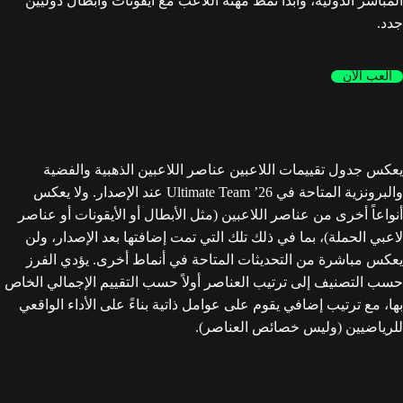
المباشر الدولية، وابدأ نمط مهنة اللاعب مع أيقونات وأبطال دوليين
جدد.
العب الآن
يعكس جدول تقييمات اللاعبين عناصر اللاعبين الذهبية والفضية
والبرونزية المتاحة في Ultimate Team ’26 عند الإصدار. ولا يعكس
أنواعاً أخرى من عناصر اللاعبين (مثل الأبطال أو الأيقونات أو عناصر
لاعبي الحملة)، بما في ذلك تلك التي تمت إضافتها بعد الإصدار، ولن
يعكس مباشرة من التحديثات المتاحة في أنماط أخرى. يؤدي الفرز
حسب التصنيف إلى ترتيب العناصر أولاً حسب التقييم الإجمالي الخاص
بها، مع ترتيب إضافي يقوم على عوامل ذاتية بناءً على الأداء الواقعي
للرياضيين (وليس خصائص العناصر).