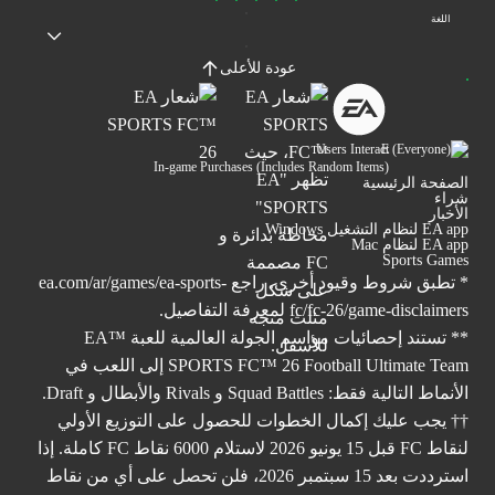
اللغة
عودة للأعلى
Users Interact
In-game Purchases (Includes Random Items)
الصفحة الرئيسية
شراء
الأخبار
EA app لنظام التشغيل Windows
EA app لنظام Mac
Sports Games
* تطبق شروط وقيود أخرى. راجع
ea.com/ar/games/ea-sports-
fc/fc-26/game-disclaimers
لمعرفة التفاصيل.
** تستند إحصائيات مواسم الجولة العالمية للعبة ™EA
SPORTS FC™ 26 Football Ultimate Team إلى اللعب في
الأنماط التالية فقط: Squad Battles و Rivals والأبطال و Draft.
†† يجب عليك إكمال الخطوات للحصول على التوزيع الأولي
لنقاط FC قبل 15 يونيو 2026 لاستلام 6000 نقاط FC كاملة. إذا
استرددت بعد 15 سبتمبر 2026، فلن تحصل على أي من نقاط