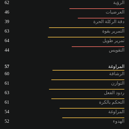
الرؤية
62
العرضيات
46
دقة الركلة الحرة
39
التمرير بقوة
63
تمرير طويل
64
التقويس
44
المراوغة
57
الرشاقة
60
التوازن
61
ردود الفعل
63
التحكم بالكرة
61
المراوغة
54
الهدوء
52