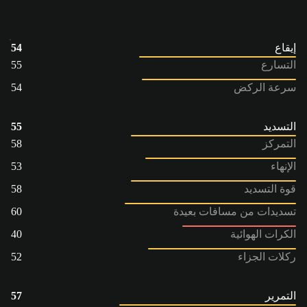
إيقاع
54
التسارع
55
سرعة الركض
54
التسديد
55
التمركز
58
الإنهاء
53
قوة التسديد
58
تسديدات من مسافات بعيدة
60
الكرات الهوائية
40
ركلات الجزاء
52
التمرير
57