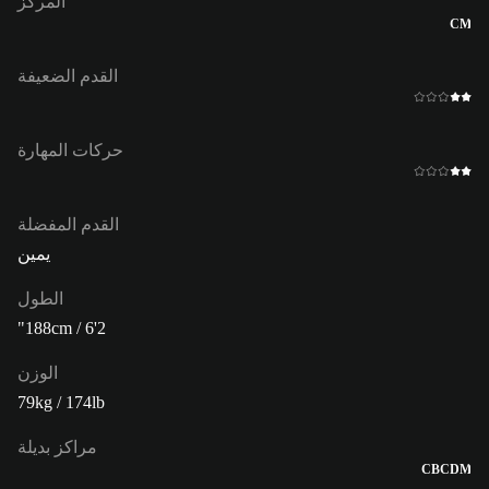
المركز
CM
القدم الضعيفة
حركات المهارة
القدم المفضلة
يمين
الطول
188cm / 6'2"
الوزن
79kg / 174lb
مراكز بديلة
CB
CDM