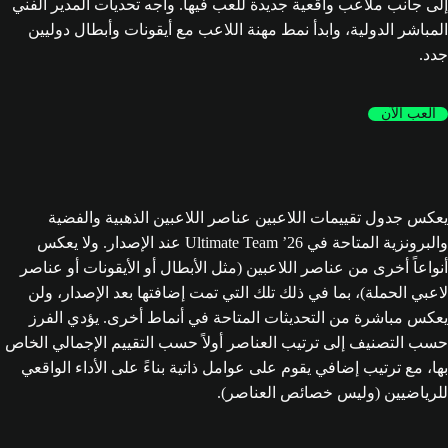
إلى جانب ملاعب واقعية جديدة للعب فيها. واجه تحديات المدير الفني
المباشر الدولية، وابدأ نمط مهنة اللاعب مع أيقونات وأبطال دوليين
جدد.
العب الآن
يعكس جدول تقييمات اللاعبين عناصر اللاعبين الذهبية والفضية
والبرونزية المتاحة في Ultimate Team ’26 عند الإصدار. ولا يعكس
أنواعاً أخرى من عناصر اللاعبين (مثل الأبطال أو الأيقونات أو عناصر
لاعبي الحملة)، بما في ذلك تلك التي تمت إضافتها بعد الإصدار، ولن
يعكس مباشرة من التحديثات المتاحة في أنماط أخرى. يؤدي الفرز
حسب التصنيف إلى ترتيب العناصر أولاً حسب التقييم الإجمالي الخاص
بها، مع ترتيب إضافي يقوم على عوامل ذاتية بناءً على الأداء الواقعي
للرياضيين (وليس خصائص العناصر).