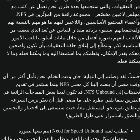
من التعقيبات، والتي سنجمعها بعدة طرق. نحن نعمل عن كثب مع
مجلس لاعبين مخصّص - مجموعة رائعة من المؤثّرين في NFS،
وأعضاء المجتمع الأساسيين، واللاعبين لفهم ما هو مهم بالنسبة لهم
ولمجتمعاتهم. سنقوم بزيادة مقدار القياس عن بُعد الذي نتعقبه من
الألعاب لنفهم بصورة أفضل من خلال بيانات أسلوب اللعب الأمور
المناسبة لكم. ونتطلّع إلى إغلاق حلقة التعقيبات بأن نكون واضحين
معكم بقدر الإمكان، ونعلمكم بما استمعنا إليه وما يمكننا فعله وما لا
يمكننا فعله.
حسناً، لقد وصلتم إلى النهاية! حان وقت الختام. نحن نأمل أكثر من أي
وقت مضى أن ينضم إلينا كل محبي NFS بينما نستمر في تقديم
تحديثات إلى NFS Unbound. قد تكون لدينا بعض المفاجآت الرائعة في
الطريق بينما نلقي نظرة على ما مضى قبل أن نغيّر ترس السرعة
وننطلق بقوة نحو المستقبل معاً، حيث سنسعى إلى الاختبار والتحسين
والتطوّر باستمرار على طول الطريق!
يُتطلب لعبة Need for Speed Unbound (يتم بيعها بصورة
منفصلة) وكل تحديثات اللعبة. يتطلب اللعب للتحرير. يجب عليك