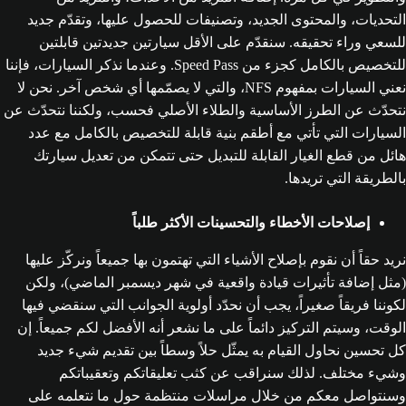
التحديات، والمحتوى الجديد، وتصنيفات للحصول عليها، وتقدّم جديد
للسعي وراء تحقيقه. سنقدّم على الأقل سيارتين جديدتين قابلتين
للتخصيص بالكامل كجزء من Speed Pass. وعندما نذكر السيارات، فإننا
نعني السيارات بمفهوم NFS، والتي لا يصمّمها أي شخص آخر. نحن لا
نتحدّث عن الطرز الأساسية والطلاء الأصلي فحسب، ولكننا نتحدّث عن
السيارات التي تأتي مع أطقم بنية قابلة للتخصيص بالكامل مع عدد
هائل من قطع الغيار القابلة للتبديل حتى تتمكن من تعديل سيارتك
بالطريقة التي تريدها.
إصلاحات الأخطاء والتحسينات الأكثر طلباً
نريد حقاً أن نقوم بإصلاح الأشياء التي تهتمون بها جميعاً ونركّز عليها
(مثل إضافة تأثيرات قيادة واقعية في شهر ديسمبر الماضي)، ولكن
لكوننا فريقاً صغيراً، يجب أن نحدّد أولوية الجوانب التي سنقضي فيها
الوقت، وسيتم التركيز دائماً على ما نشعر أنه الأفضل لكم جميعاً. إن
كل تحسين نحاول القيام به يمثّل حلاً وسطاً بين تقديم شيء جديد
وشيء مختلف. لذلك سنراقب عن كثب تعليقاتكم وتعقيباتكم
وسنتواصل معكم من خلال مراسلات منتظمة حول ما نتعلمه على