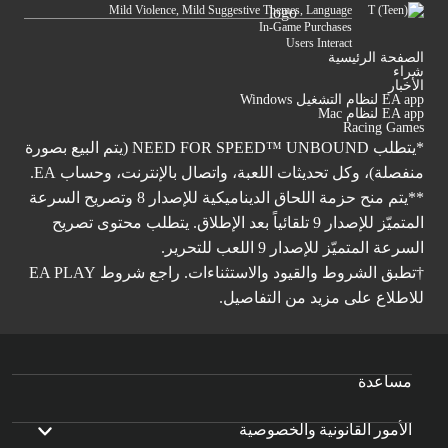
Mild Violence, Mild Suggestive Themes, Language
In-Game Purchases
Users Interact
الصفحة الرئيسية
شراء
الأخبار
EA app لنظام التشغيل Windows
EA app لنظام Mac
Racing Games
*يتطلب NEED FOR SPEED™ UNBOUND (يتم البيع بصورة
منفصلة)، وكل تحديثات اللعبة، واتصال بالإنترنت، وحساب EA.
**يتم منح حزمة اللحاق الديناميكية للإصدار 8 وتصريح السرعة
المتميّز للإصدار 9 تلقائياً بعد الإطلاق. يتطلب محتوى تصريح
السرعة المتميّز للإصدار 9 اللعب للتحرير.
†تطبق الشروط والقيود والاستثناءات. راجع شروط
EA PLAY
للاطلاع على مزيد من التفاصيل.
مساعدة
الأمور القانونية والخصوصية