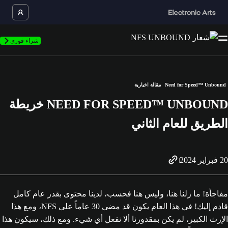
شراء فوري
Need for Speed™ Unbound
مقالة اخبارية
NEED FOR SPEED™ UNBOUND خريطة
الطريق للعام الثاني
20 فبراير 2024
مفاجأة! ما زلنا هنا، وليس هنا فحسب، لدينا محتوى بقدر عام كامل
قادم إليك! في هذا العام يكون قد مضى 30 عاماً على NFS، ومع هذا
الإرث الكبير، لم يكن بمقدورنا ألا نفعل أي شيء. ومع ذلك، سيكون هذا