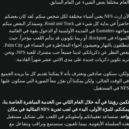
العام مختلفاً بعض الشيء عن العام السابق.
لأن إرث NFS يعني أشياء مختلفة لكل شخص منكم. لقد كان بعضكم
حاضراً في بداية كل شيء في Road and Track. وسيتذكر البعض منكم
مواجهة Eastsiders في المدينة الأولمبية أو الدخول بقوة في القائمة
السوداء في Rockport. أو ربما تكونون قد بدأتم اللعب مؤخراً. حيث
تنطلقون بالنهار وتعيشون أجواء المخاطرة في المساء في Palm City.
بغض النظر عن ذكرياتكم، لدينا جميعاً حب مشترك للعبة NFS، ونحن
نريد تكوين ذكريات جديدة على مدى الاثني عشر شهراً القادمة.
ولكن، سنكون صادقين ونعترف بأنه لا يمكننا تقديم كل ما يريده الجميع
في الوقت الحالي، ولكن يمكننا أن نقرّر معاً الصورة التي ستكون عليها
NFS في المستقبل.
تكمن رؤيتنا في أنه خلال العام الثاني من الخدمة المباشرة الخاصة بنا،
يمكنكم، للمرّة الأولى، البدء في لعب تجربة NFS المثالية في مكان
واحد
. ستساعد تعقيباتكم وأسلوبكم في اللعب على تشكيل مستقبل
هذه السلسلة الأيقونية. بينما تلعبون، سنستمع ونراقب ونتفاعل مع