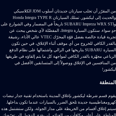
من المقرّر أن تجلب سيارتان جديدتان أسلوب JDM الكلاسيكي
والحديث إلى ليكشور. تمتلك السيارتان Honda Integra TYPE R
وSUBARU Impreza WRX STI تاريخاً في المضمار وفي الشوارع على
حدٍ سواء. ستكون السيارة Integra، المفضّلة لأي شخص يبحث عن
تجربة قيادة خالصة بفضل قوّة المحرّك VTEC عالي الأداء، رشيقة
بالقدر الكافي للخروج من أي موقف أثناء الإغلاق، في حين تكون
السيارة SUBARU بتاريخها في الرالي واشتمالها على نظام الدفع
الرباعي مجهّزة بالقدر الكافي لمواجهة كل ما يتم إلقاؤه في طريقها
من المنافسين في الإغلاق ووصولاً إلى المتسابقين الأفضل في
ليكشور!
المنطقة
يقوم قسم شرطة ليكشور بإغلاق المدينة باستخدام تقنية جدار نبضات
كهرومغناطيسية جديدة تلحق الضرر بالسيارات عندما تكون بداخلها.
سيتم إغلاق أقسام من الخريطة على مدار الجولة، ولكن ستشتمل هذه
المناطق على أعلى مكافآت من الغنائم. لن يؤدي الدخول إلى تعرّضك