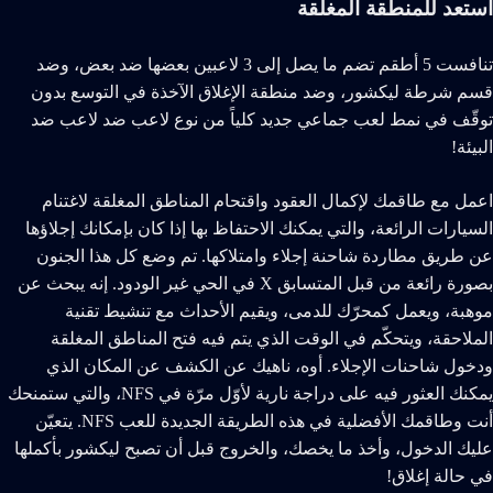
استعد للمنطقة المغلقة
تنافست 5 أطقم تضم ما يصل إلى 3 لاعبين بعضها ضد بعض، وضد
قسم شرطة ليكشور، وضد منطقة الإغلاق الآخذة في التوسع بدون
توقّف في نمط لعب جماعي جديد كلياً من نوع لاعب ضد لاعب ضد
البيئة!
اعمل مع طاقمك لإكمال العقود واقتحام المناطق المغلقة لاغتنام
السيارات الرائعة، والتي يمكنك الاحتفاظ بها إذا كان بإمكانك إجلاؤها
عن طريق مطاردة شاحنة إجلاء وامتلاكها. تم وضع كل هذا الجنون
بصورة رائعة من قبل المتسابق X في الحي غير الودود. إنه يبحث عن
موهبة، ويعمل كمحرّك للدمى، ويقيم الأحداث مع تنشيط تقنية
الملاحقة، ويتحكّم في الوقت الذي يتم فيه فتح المناطق المغلقة
ودخول شاحنات الإجلاء. أوه، ناهيك عن الكشف عن المكان الذي
يمكنك العثور فيه على دراجة نارية لأوّل مرّة في NFS، والتي ستمنحك
أنت وطاقمك الأفضلية في هذه الطريقة الجديدة للعب NFS. يتعيّن
عليك الدخول، وأخذ ما يخصك، والخروج قبل أن تصبح ليكشور بأكملها
في حالة إغلاق!