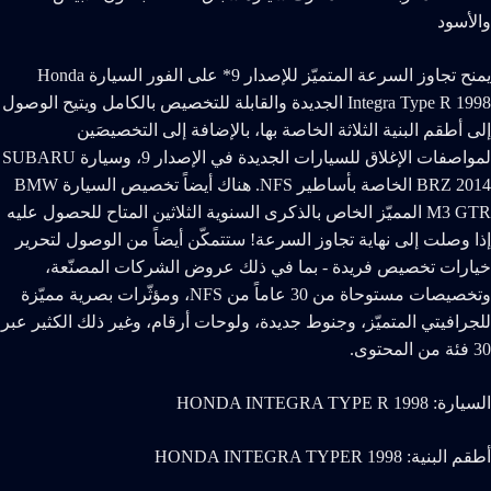
يمنح تجاوز السرعة المتميّز للإصدار 9* على الفور السيارة Honda
Integra Type R 1998 الجديدة والقابلة للتخصيص بالكامل ويتيح الوصول
إلى أطقم البنية الثلاثة الخاصة بها، بالإضافة إلى التخصيصَين
لمواصفات الإغلاق للسيارات الجديدة في الإصدار 9، وسيارة SUBARU
BRZ 2014 الخاصة بأساطير NFS. هناك أيضاً تخصيص السيارة BMW
M3 GTR المميّز الخاص بالذكرى السنوية الثلاثين المتاح للحصول عليه
إذا وصلت إلى نهاية تجاوز السرعة! ستتمكّن أيضاً من الوصول لتحرير
خيارات تخصيص فريدة - بما في ذلك عروض الشركات المصنّعة،
وتخصيصات مستوحاة من 30 عاماً من NFS، ومؤثّرات بصرية مميّزة
للجرافيتي المتميّز، وجنوط جديدة، ولوحات أرقام، وغير ذلك الكثير عبر
30 فئة من المحتوى.
السيارة: HONDA INTEGRA TYPE R 1998
أطقم البنية: HONDA INTEGRA TYPER 1998