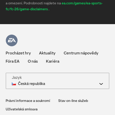
a omezení. Podrobnosti najdete na
ea.com/games/ea-sports-
fc/fc-26/game-disclaimers
.