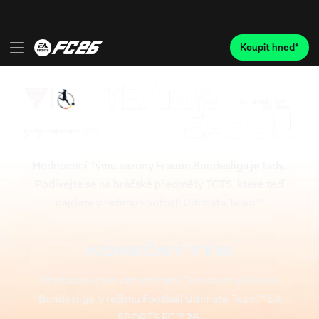
Hodnocení Týmu sezóny Frauen Bundesliga je tady.
Podívejte se na hráčské předměty TOTS, které teď
najdete v režimu Football Ultimate Team™.
KONEČNÝ TÝM
Představujeme vám oficiální Tým sezóny Frauen
Bundesliga v režimu Football Ultimate Team™ EA
SPORTS FC™ 26.