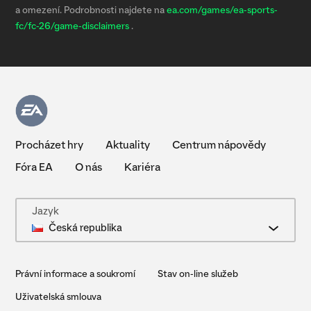
a omezení. Podrobnosti najdete na
ea.com/games/ea-sports-
fc/fc-26/game-disclaimers
.