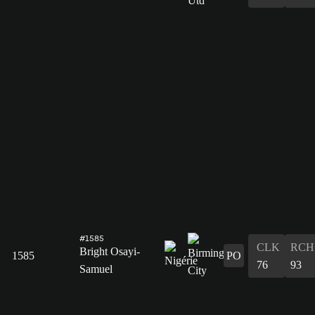
#1585
CLK
RCH
Bright Osayi-
1585
PO
76
93
Samuel