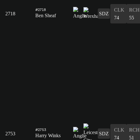
CLK
RCH
#2718
2718
SDZ
Ben Sheaf
74
55
CLK
RCH
#2753
2753
SDZ
Harry Winks
74
51