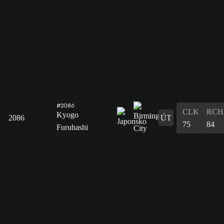
#2086
CLK
RCH
Kyogo
2086
ÚT
75
84
Furuhashi