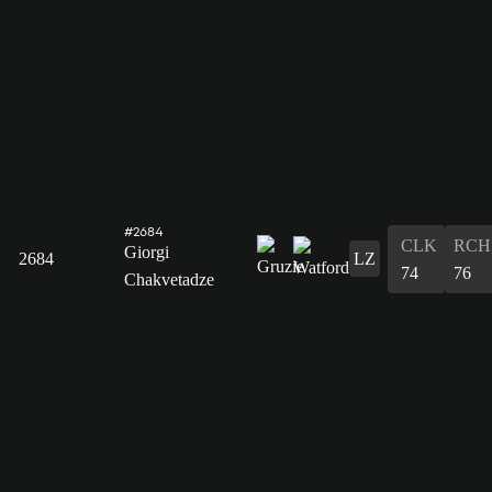
#2684
CLK
RCH
Giorgi
2684
LZ
74
76
Chakvetadze