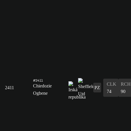
#2411
CLK
RCH
Chiedozie
2411
PZ
74
90
Ogbene