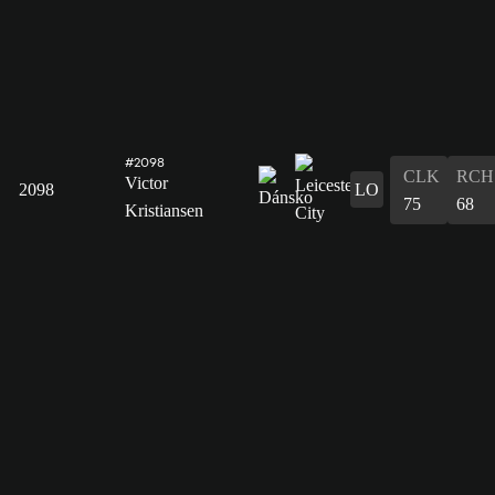
#2098
CLK
RCH
Victor
2098
LO
75
68
Kristiansen