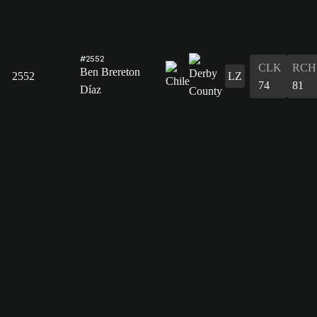
#2552
CLK
RCH
Ben Brereton
2552
LZ
74
81
Díaz