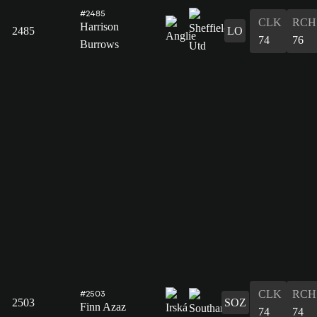
#2485
CLK
RCH
Harrison
2485
LO
74
76
Burrows
CLK
RCH
#2503
2503
SOZ
Finn Azaz
74
74