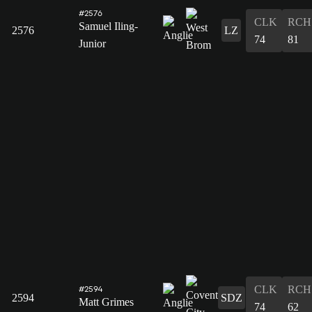
#2576
CLK
RCH
Samuel Iling-
2576
LZ
74
81
Junior
CLK
RCH
#2594
2594
SDZ
Matt Grimes
74
62