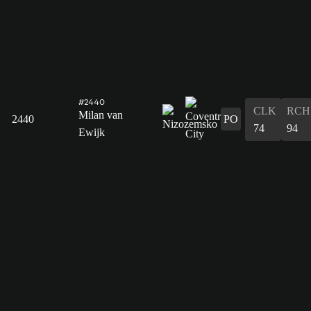
#2440
CLK
RCH
Milan van
2440
PO
74
94
Ewijk