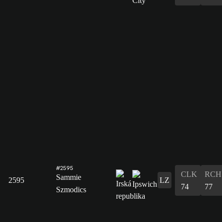
#2595
CLK
RCH
Sammie
2595
LZ
74
77
Szmodics