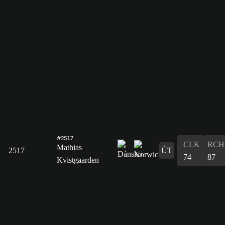
#2517
CLK
RCH
Mathias
2517
ÚT
74
87
Kvistgaarden