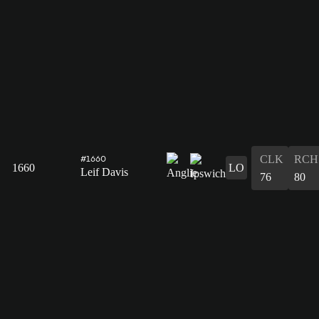
CLK
RCH
#1660
1660
LO
Leif Davis
76
80