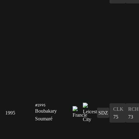
#1995
CLK
RCH
Boubakary
1995
SDZ
75
73
Soumaré