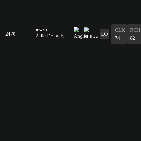
CLK
RCH
#2470
2470
LO
Alfie Doughty
74
82