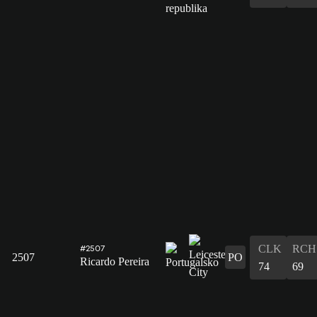
CLK
RCH
#2507
2507
PO
Ricardo Pereira
74
69