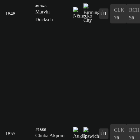
#1848
CLK
RCH
Marvin
1848
ÚT
76
56
Ducksch
CLK
RCH
#1855
1855
ÚT
Chuba Akpom
76
76