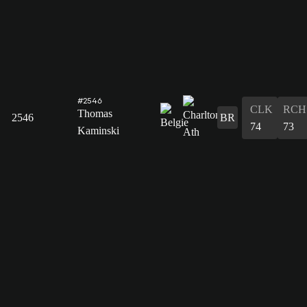
#2546
CLK
RCH
Thomas
2546
BR
74
73
Kaminski