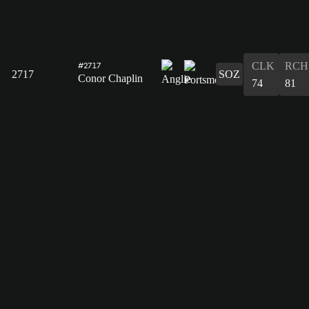
CLK
RCH
#2717
2717
SOZ
Conor Chaplin
74
81