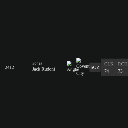
CLK
RCH
#2412
2412
SOZ
Jack Rudoni
74
73