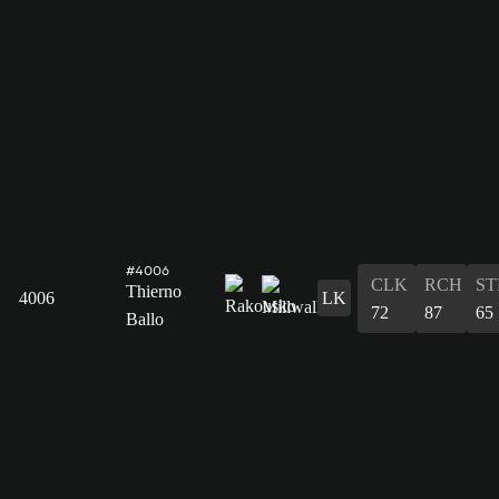
#4006
CLK
RCH
ST
Thierno
4006
LK
72
87
65
Ballo