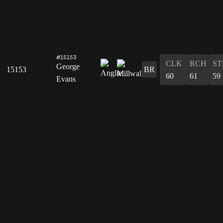
#15153
CLK
RCH
ST
George
15153
BR
60
61
59
Evans