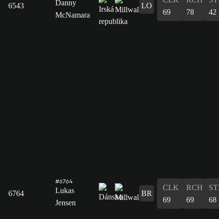
Danny
6543
LO
69
78
42
McNamara
#6764
CLK
RCH
ST
Lukas
6764
BR
69
69
68
Jensen