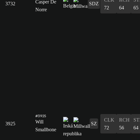
Casper De
3732
SDZ
72
64
65
Norre
#3925
CLK
RCH
ST
Will
3925
SZ
72
56
64
Smallbone