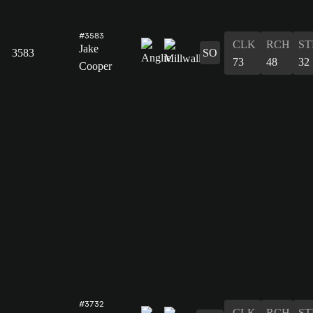
#3583
CLK
RCH
ST
Jake
3583
SO
73
48
32
Cooper
#3732
CLK
RCH
ST