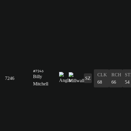
#7246
CLK
RCH
ST
Billy
7246
SZ
68
66
54
Mitchell