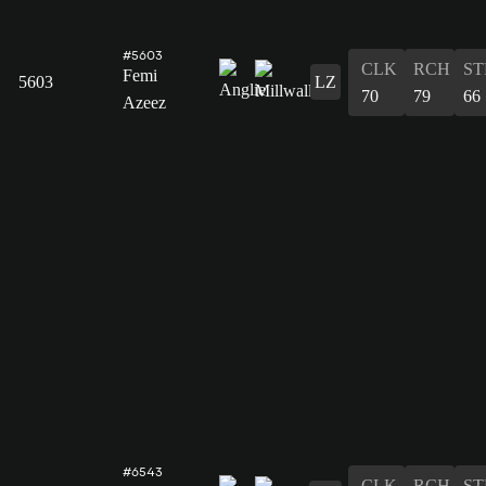
#5603
CLK
RCH
ST
Femi
5603
LZ
70
79
66
Azeez
#6543
CLK
RCH
ST