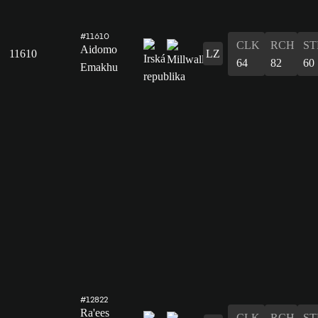
#11610
CLK
RCH
ST
Aidomo
11610
LZ
64
82
60
Emakhu
#12822
Ra'ees
CLK
RCH
ST