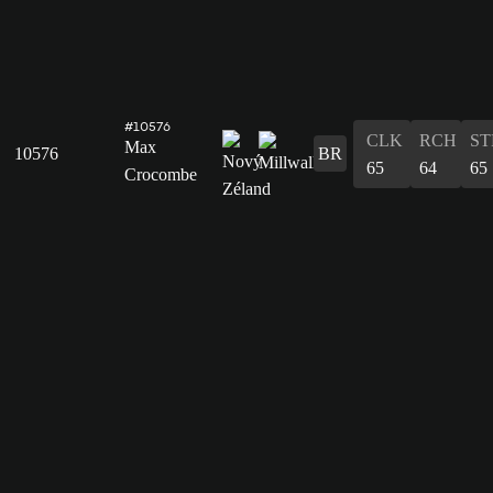
#10576
CLK
RCH
ST
Max
10576
BR
65
64
65
Crocombe