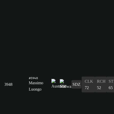
#3948
CLK
RCH
ST
Massimo
3948
SDZ
72
52
65
Luongo