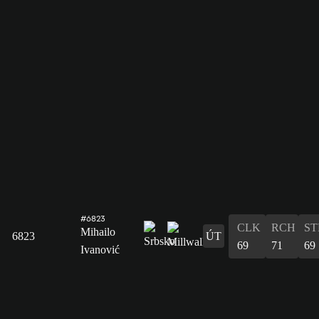
#6823
CLK
RCH
ST
Mihailo
6823
ÚT
69
71
69
Ivanović