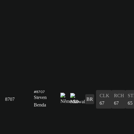
#8707
CLK
RCH
ST
Steven
8707
BR
67
67
65
Benda