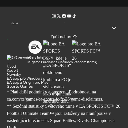
Jazyk
Zpět nahoru
Users Interact
In-game Purchases (Includes Random Items)
Úvod
Koupit
Novinky
EA app pro Windows
EA app a Origin pro Mac
Sports Games
* Platí další podmínky a omezení. Podrobnosti
na
ea.com/cs/games/ea-sports-fc/fc-26/
game-disclaimers.
** Sezónní statistiky Světového turné v EA SPORTS FC™ 26
Football Ultimate Team™ jsou založeny na hraní pouze v
následujících režimech: Squad Battles, Rivals, Champions a
Draft.