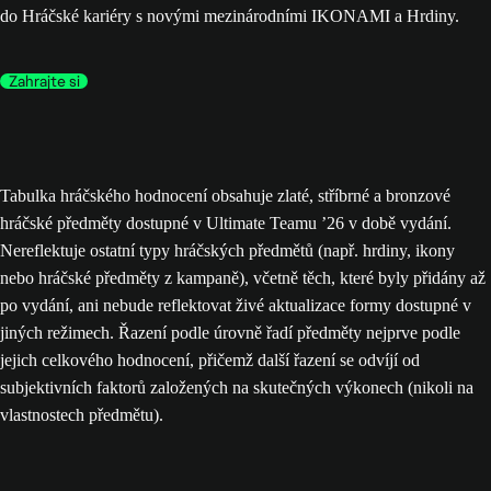
do Hráčské kariéry s novými mezinárodními IKONAMI a Hrdiny.
Zahrajte si
Tabulka hráčského hodnocení obsahuje zlaté, stříbrné a bronzové
hráčské předměty dostupné v Ultimate Teamu ’26 v době vydání.
Nereflektuje ostatní typy hráčských předmětů (např. hrdiny, ikony
nebo hráčské předměty z kampaně), včetně těch, které byly přidány až
po vydání, ani nebude reflektovat živé aktualizace formy dostupné v
jiných režimech. Řazení podle úrovně řadí předměty nejprve podle
jejich celkového hodnocení, přičemž další řazení se odvíjí od
subjektivních faktorů založených na skutečných výkonech (nikoli na
vlastnostech předmětu).