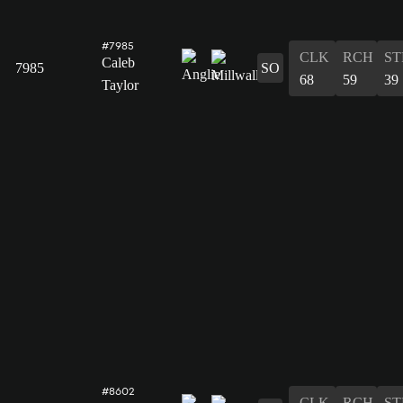
#7985
CLK
RCH
ST
Caleb
7985
SO
68
59
39
Taylor
#8602
CLK
RCH
ST