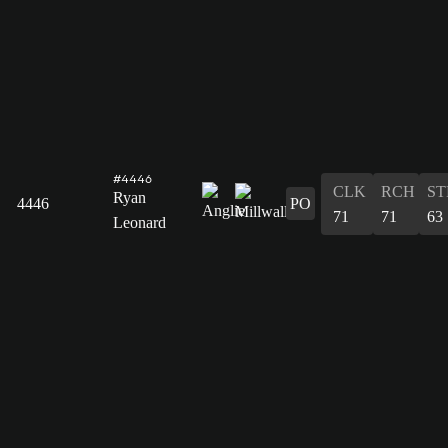
#4446
CLK
RCH
ST
Ryan
4446
PO
71
71
63
Leonard