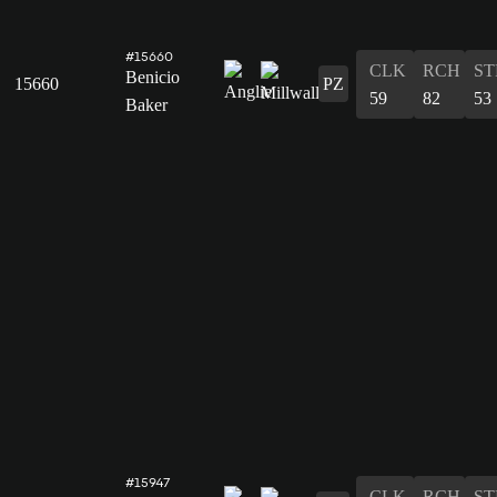
#15660
CLK
RCH
ST
Benicio
15660
PZ
59
82
53
Baker
#15947
CLK
RCH
ST