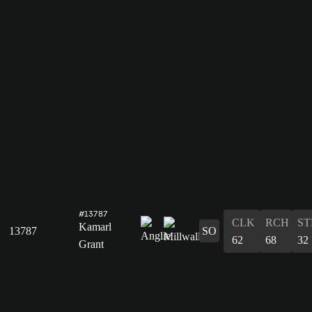
#13787
CLK
RCH
ST
Kamarl
13787
SO
62
68
32
Grant