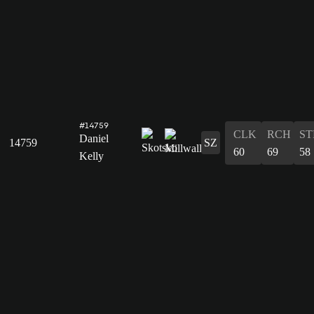
#14759
CLK
RCH
ST
Daniel
14759
SZ
60
69
58
Kelly