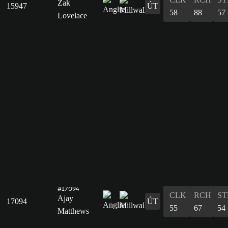
Zak
15947
ÚT
58
88
57
Lovelace
#17094
CLK
RCH
ST
Ajay
17094
ÚT
55
67
54
Matthews