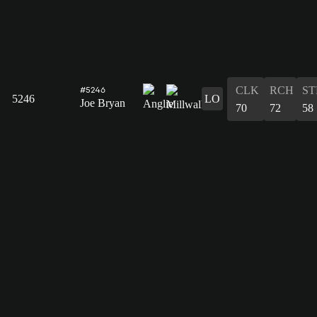
CLK
RCH
ST
#5246
5246
LO
Joe Bryan
70
72
58