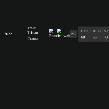
#7622
CLK
RCH
ST
Tristan
7622
PO
68
66
43
Crama