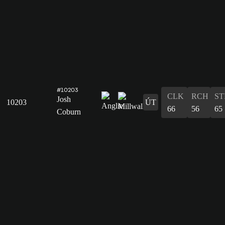
#10203
CLK
RCH
ST
Josh
10203
ÚT
66
56
65
Coburn