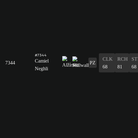
#7344
CLK
RCH
ST
Camiel
7344
PZ
68
81
68
Neghli