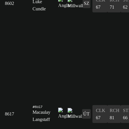
Luke
8602
SZ
67
71
62
Cundle
#8617
CLK
RCH
ST
Macaulay
8617
ÚT
67
81
66
Langstaff