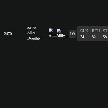
#2470
CLK
RCH
ST
Alfie
2470
LO
74
82
58
Doughty