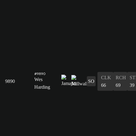
#9890
CLK
RCH
ST
Wes
9890
SO
66
69
39
Harding