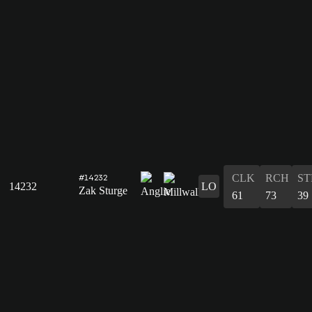
CLK
RCH
ST
#14232
14232
LO
Zak Sturge
61
73
39