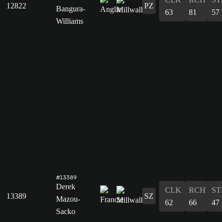
12822
PZ
Bangura-
63
81
57
Williams
#13389
Derek
CLK
RCH
ST
13389
SZ
Mazou-
62
66
47
Sacko