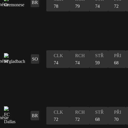
BR
78
79
74
72
CLK
RCH
STŘ
PŘI
SO
74
74
59
68
CLK
RCH
STŘ
PŘI
BR
72
72
68
70