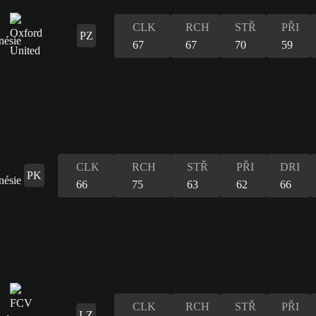
CLK
RCH
STŘ
PŘI
PZ
67
67
70
59
CLK
RCH
STŘ
PŘI
DRI
PK
66
75
63
62
66
CLK
RCH
STŘ
PŘI
LZ