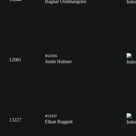
Ragnar Oratmangoen
#12081
12081
Justin Hubner
#13227
13227
Elkan Baggott