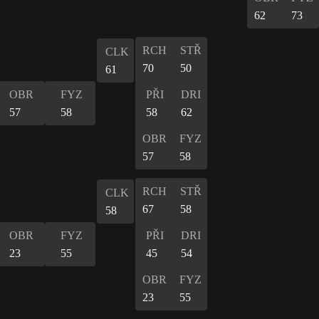
62
73
RCH
STŘ
CLK
70
50
61
OBR
FYZ
PŘI
DRI
57
58
58
62
OBR
FYZ
57
58
RCH
STŘ
CLK
67
58
58
OBR
FYZ
PŘI
DRI
23
55
45
54
OBR
FYZ
23
55