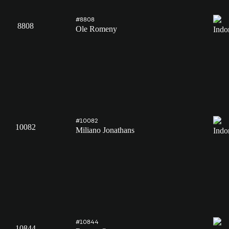
#8808
8808
Ole Romeny
#10082
10082
Miliano Jonathans
#10844
10844