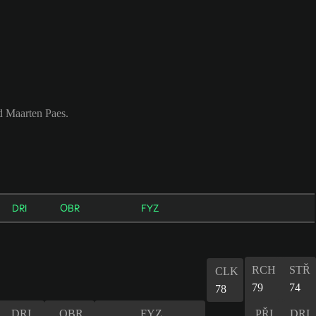
d Maarten Paes.
DRI
OBR
FYZ
RCH
STŘ
CLK
79
74
78
DRI
OBR
FYZ
PŘI
DRI