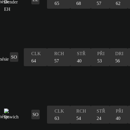
65
68
57
62
CLK
RCH
STŘ
PŘI
DRI
SO
64
57
40
53
56
CLK
RCH
STŘ
PŘI
SO
63
54
24
40