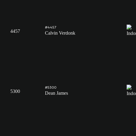
#4457
4457
Calvin Verdonk
#5300
5300
Dean James