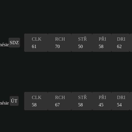
CLK
RCH
STŘ
PŘI
DRI
SDZ
61
70
50
58
62
CLK
RCH
STŘ
PŘI
DRI
ÚT
58
67
58
45
54