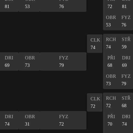
81
53
76
72
81
OBR
FYZ
53
76
RCH
STŘ
CLK
74
59
74
DRI
OBR
FYZ
PŘI
DRI
69
73
79
68
69
OBR
FYZ
73
79
RCH
STŘ
CLK
72
68
72
DRI
OBR
FYZ
PŘI
DRI
74
31
72
70
74