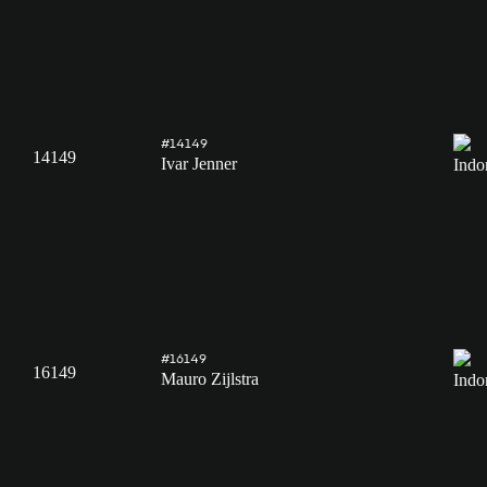
#14149
14149
Ivar Jenner
#16149
16149
Mauro Zijlstra