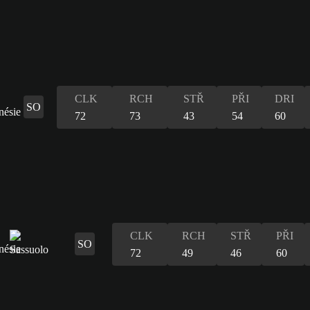
CLK
RCH
STŘ
PŘI
DRI
SO
72
73
43
54
60
CLK
RCH
STŘ
PŘI
SO
72
49
46
60