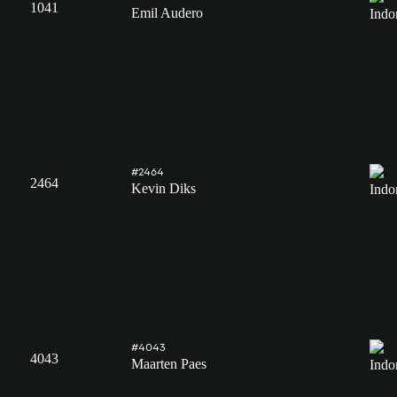
1041
Emil Audero
#2464
2464
Kevin Diks
#4043
4043
Maarten Paes