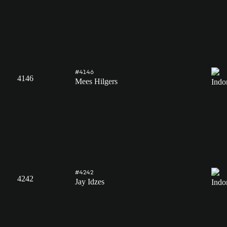
#4146
4146
Mees Hilgers
#4242
4242
Jay Idzes