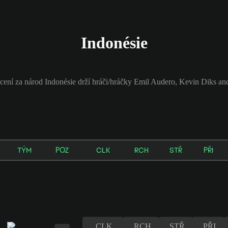
Indonésie
cení za národ Indonésie drží hráči/hráčky Emil Audero, Kevin Diks an
TÝM
POZ
CLK
RCH
STŘ
PŘI
CLK
RCH
STŘ
PŘI