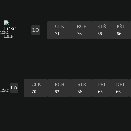
CLK
RCH
STŘ
PŘI
LO
71
76
58
66
CLK
RCH
STŘ
PŘI
DRI
LO
70
82
56
65
66