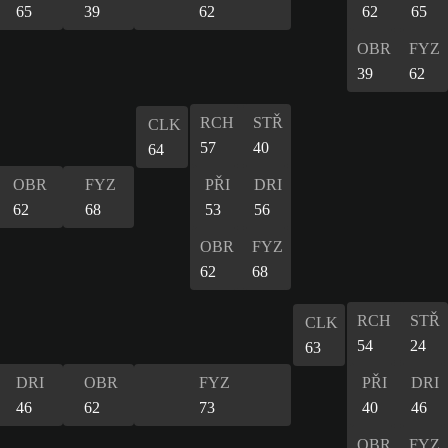
65
39
62
62
65
OBR
FYZ
39
62
RCH
STŘ
CLK
57
40
64
OBR
FYZ
PŘI
DRI
62
68
53
56
OBR
FYZ
62
68
RCH
STŘ
CLK
54
24
63
DRI
OBR
FYZ
PŘI
DRI
46
62
73
40
46
OBR
FYZ