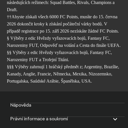
následujících režimech: Squad Battles, Rivals, Champions a
Draft.
††Abyste získali všech 6000 FC Points, musíte do 15. června
2026 dokončit kroky k získání počáteční várky bodů. V
případě registrace po 15. září 2026 nezískáte žádné FC Points.
§ Výběry z edic Hvězdy vyřazovacích bojů, Fantasy FC,
Narozeniny FUT, Odpověď na volání a Cesta do finále UEFA.
§§ Výběry z edic Hvězdy vyřazovacích bojů, Fantasy FC,
Narozeniny FUT a Trofejní Titáni.
§§§ Výběry zahrnují 1 hráčský předmět z; Argentiny, Brazílie,
Kanady, Anglie, Francie, Německa, Mexika, Nizozemsko,
Portugalska, Saúdské Arábie, Španělska, USA.
Nápověda
Právní informace a soukromí