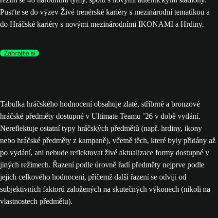
Pusťte se do výzev Živé trenérské kariéry s mezinárodní tematikou a
do Hráčské kariéry s novými mezinárodními IKONAMI a Hrdiny.
Zahrajte si
Tabulka hráčského hodnocení obsahuje zlaté, stříbrné a bronzové
hráčské předměty dostupné v Ultimate Teamu ’26 v době vydání.
Nereflektuje ostatní typy hráčských předmětů (např. hrdiny, ikony
nebo hráčské předměty z kampaně), včetně těch, které byly přidány až
po vydání, ani nebude reflektovat živé aktualizace formy dostupné v
jiných režimech. Řazení podle úrovně řadí předměty nejprve podle
jejich celkového hodnocení, přičemž další řazení se odvíjí od
subjektivních faktorů založených na skutečných výkonech (nikoli na
vlastnostech předmětu).