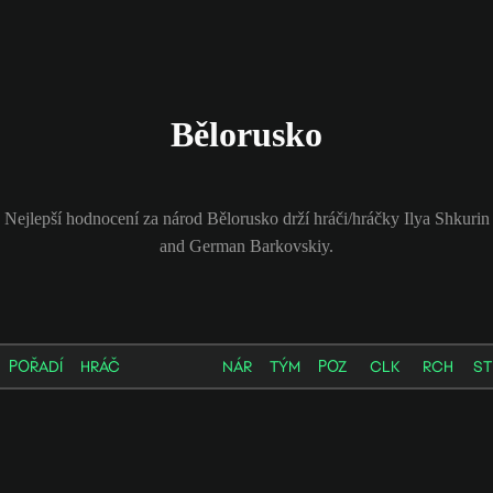
Bělorusko
Nejlepší hodnocení za národ Bělorusko drží hráči/hráčky Ilya Shkurin
and German Barkovskiy.
POŘADÍ
HRÁČ
NÁR
TÝM
POZ
CLK
RCH
ST