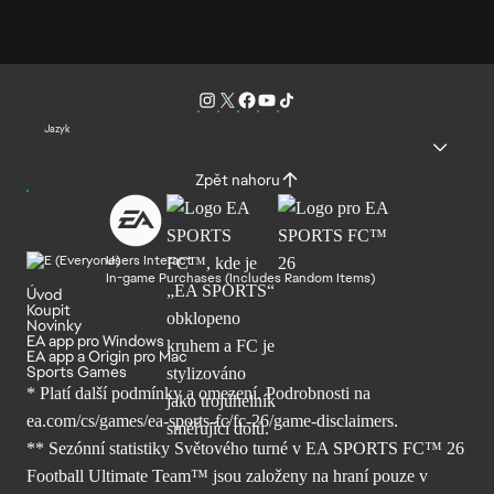
Jazyk
Zpět nahoru
Users Interact
In-game Purchases (Includes Random Items)
Úvod
Koupit
Novinky
EA app pro Windows
EA app a Origin pro Mac
Sports Games
* Platí další podmínky a omezení. Podrobnosti
na
ea.com/cs/games/ea-sports-fc/fc-26/
game-disclaimers.
** Sezónní statistiky Světového turné v EA SPORTS FC™ 26
Football Ultimate Team™ jsou založeny na hraní pouze v