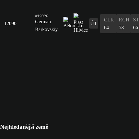
#12090
CLK
RCH
S
German
12090
ÚT
64
58
66
Barkovskiy
Nejhledanější země