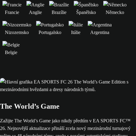
Francie
Anglie
Brazílie
Španělsko
Německo
Nizozemsko
Portugalsko
Itálie
Argentina
Belgie
The World’s Game
Zažijte The World’s Game jako nikdy předtím v EA SPORTS FC™
26. Nejnovější aktualizace přináší zcela nový mezinárodní turnajový
režim se 48 národními týmy, spolu s novými autentickými stadiony.