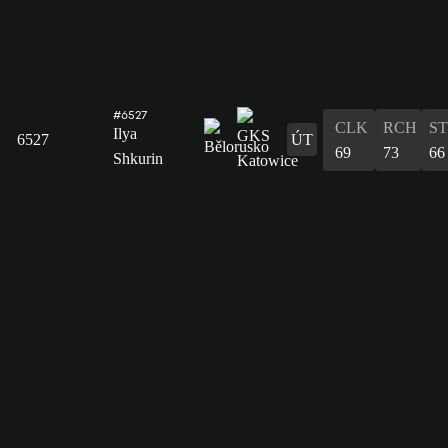
#6527
CLK
RCH
S
Ilya
6527
ÚT
69
73
66
Shkurin