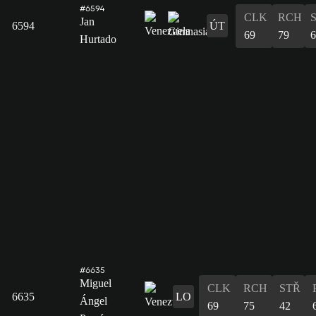
#6594
CLK
RCH
Jan
6594
ÚT
69
79
6
Hurtado
#6635
Miguel
CLK
RCH
STŘ
6635
LO
Ángel
69
75
42