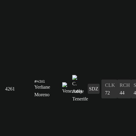
#4261
CLK
RCH
Yerliane
4261
SDZ
72
44
4
Moreno