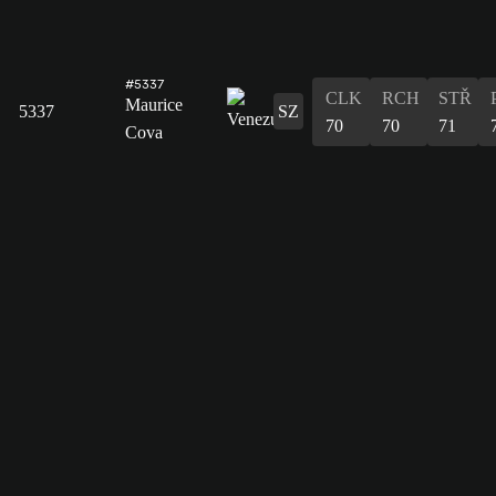
#5337
CLK
RCH
STŘ
Maurice
5337
SZ
70
70
71
Cova