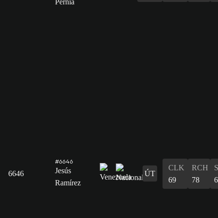
Pernía
#6646
CLK
RCH
Jesús
6646
ÚT
69
78
6
Ramírez