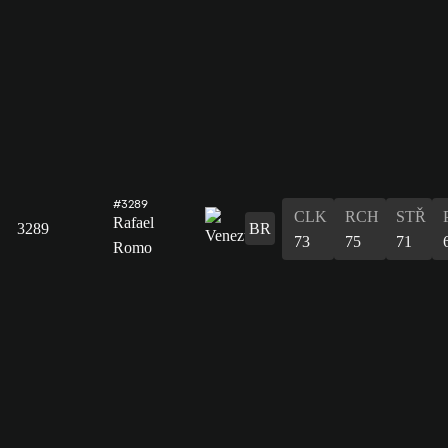
#3289
CLK
RCH
STŘ
Rafael
3289
BR
73
75
71
Romo