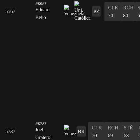
#5567
CLK
RCH
Eduard
5567
PZ
70
80
6
Bello
#5787
CLK
RCH
STŘ
Joel
5787
BR
70
69
68
Graterol