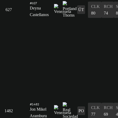
#627
CLK
RCH
Deyna
627
ÚT
80
74
8
Castellanos
#1482
CLK
RCH
Jon Mikel
1482
PO
77
69
4
Aramburu