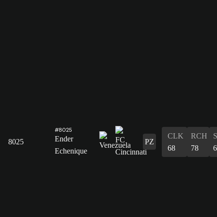
#8025
CLK
RCH
Ender
8025
PZ
68
78
6
Echenique