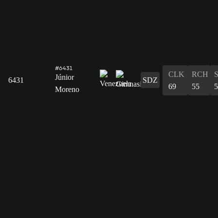
#6431
CLK
RCH
Júnior
6431
SDZ
69
55
5
Moreno