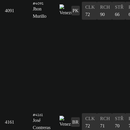
#4091
CLK
RCH
STŘ
Jhon
4091
PK
72
90
66
Murillo
#4161
CLK
RCH
STŘ
José
4161
BR
72
71
70
Contreras