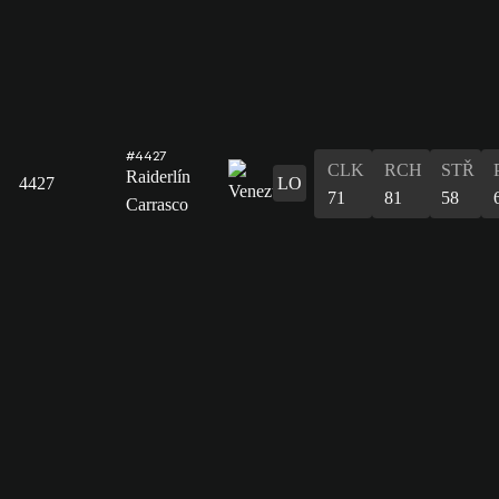
#4427
CLK
RCH
STŘ
Raiderlín
4427
LO
71
81
58
Carrasco