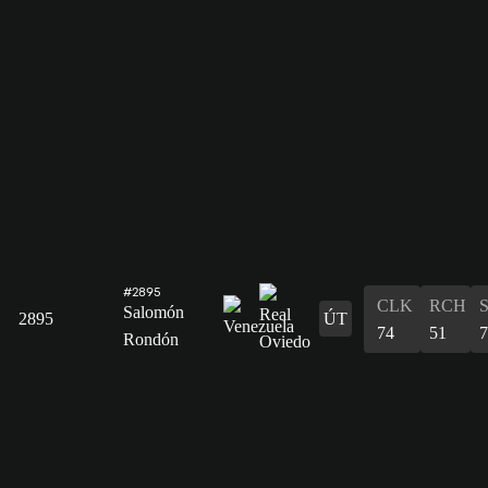
#2895
CLK
RCH
Salomón
2895
ÚT
74
51
7
Rondón