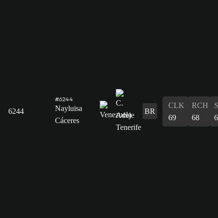
#6244
CLK
RCH
Nayluisa
6244
BR
69
68
6
Cáceres