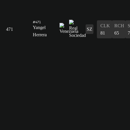
#471
CLK
RCH
Yangel
471
SZ
81
65
7
Herrera