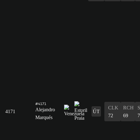
#4171
CLK
RCH
Alejandro
4171
ÚT
72
69
7
Marqués