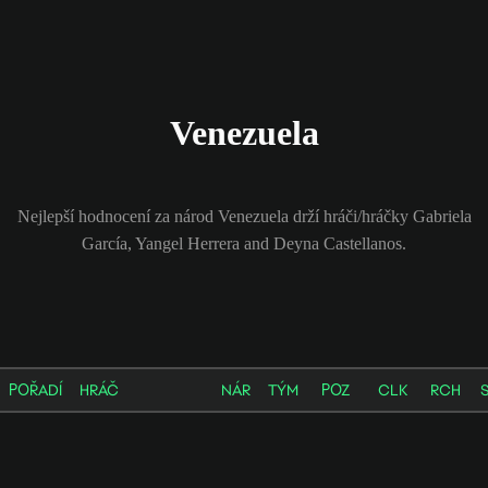
Venezuela
Nejlepší hodnocení za národ Venezuela drží hráči/hráčky Gabriela
García, Yangel Herrera and Deyna Castellanos.
POŘADÍ
HRÁČ
NÁR
TÝM
POZ
CLK
RCH