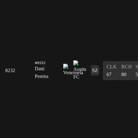
#8232
CLK
RCH
Dani
8232
SZ
67
80
5
Pereira