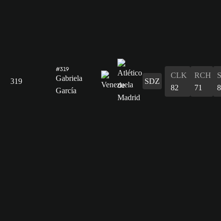
#319
CLK
RCH
Gabriela
319
SDZ
82
71
8
García