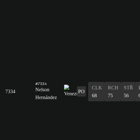
#7334
CLK
RCH
STŘ
Nelson
7334
PO
68
75
56
Hernández