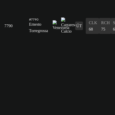
#7790
CLK
RCH
Ernesto
7790
ÚT
68
75
6
Torregrossa