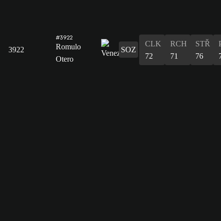
#3922
CLK
RCH
STŘ
Romulo
3922
SOZ
72
71
76
Otero