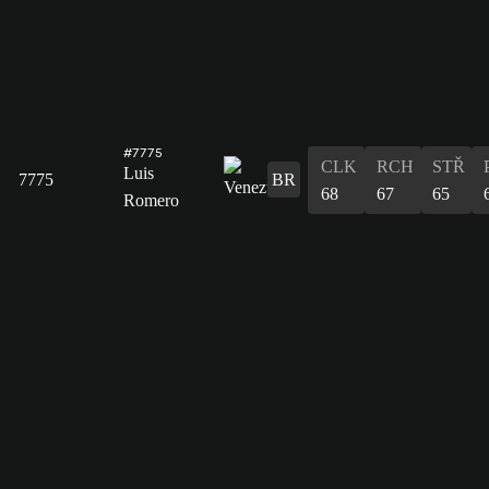
#7775
CLK
RCH
STŘ
Luis
7775
BR
68
67
65
Romero