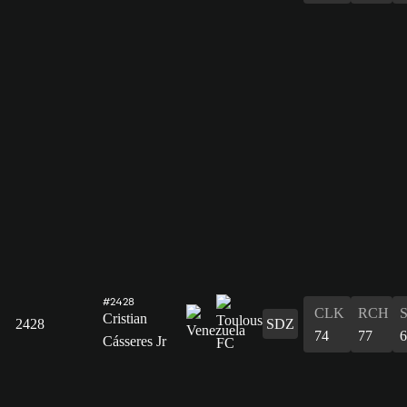
#2428
CLK
RCH
Cristian
2428
SDZ
74
77
6
Cásseres Jr