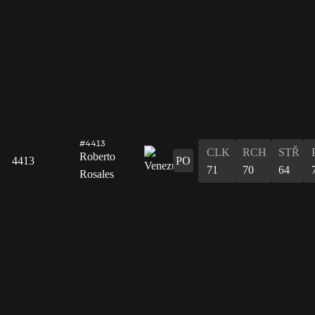
#4413
CLK
RCH
STŘ
Roberto
4413
PO
71
70
64
Rosales