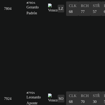
#7804
CLK
RCH
STŘ
Gerardo
7804
LZ
68
77
57
Padrón
#7924
CLK
RCH
STŘ
Leonardo
7924
SO
68
70
30
Aponte