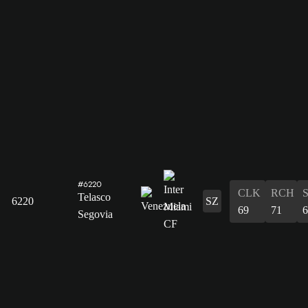
#6220
CLK
RCH
Telasco
6220
SZ
69
71
6
Segovia