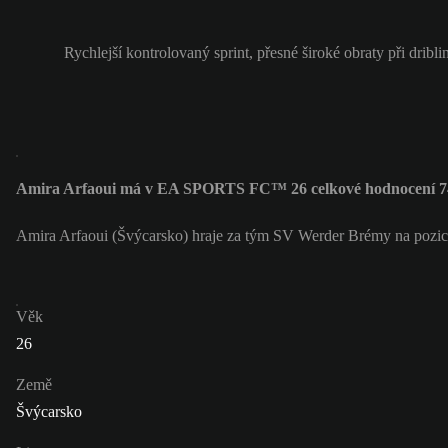
Rychlejší kontrolovaný sprint, přesné široké obraty při dribli
Amira Arfaoui má v EA SPORTS FC™ 26 celkové hodnocení 7
Amira Arfaoui (Švýcarsko) hraje za tým SV Werder Brémy na pozici
Věk
26
Země
Švýcarsko