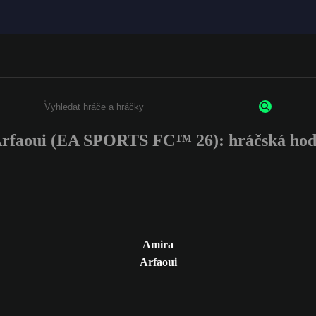
rfaoui (EA SPORTS FC™ 26): hráčská hod
Enter a minimum of 3 characters or numbers
Amira
Arfaoui