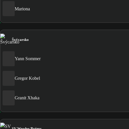
Mariona
Švýcarsko
Yann Sommer
Gregor Kobel
Granit Xhaka
SV Werder Brémy