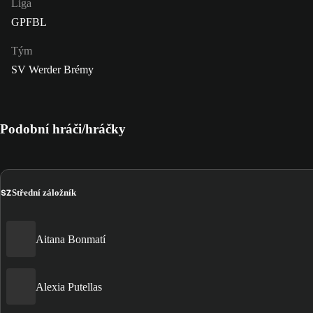
Liga
GPFBL
Tým
SV Werder Brémy
Podobní hráči/hráčky
SZ
Střední záložník
Aitana Bonmatí
Alexia Putellas