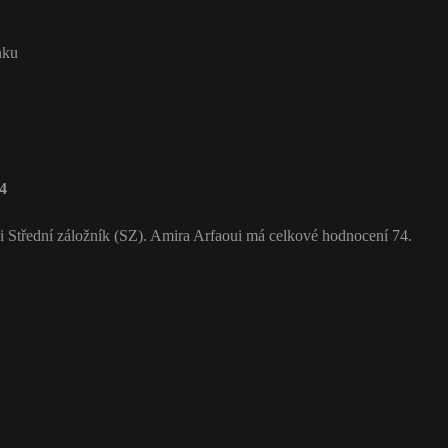
nku
4
 Střední záložník (SZ). Amira Arfaoui má celkové hodnocení 74.