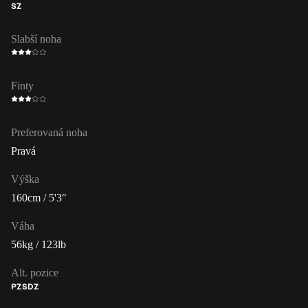
SZ
Slabší noha
Finty
Preferovaná noha
Pravá
Výška
160cm / 5'3"
Váha
56kg / 123lb
Alt. pozice
PZ
SDZ