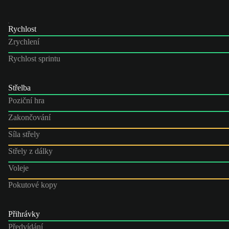
Rychlost
Zrychlení
Rychlost sprintu
Střelba
Poziční hra
Zakončování
Síla střely
Střely z dálky
Voleje
Pokutové kopy
Přihrávky
Předvídání