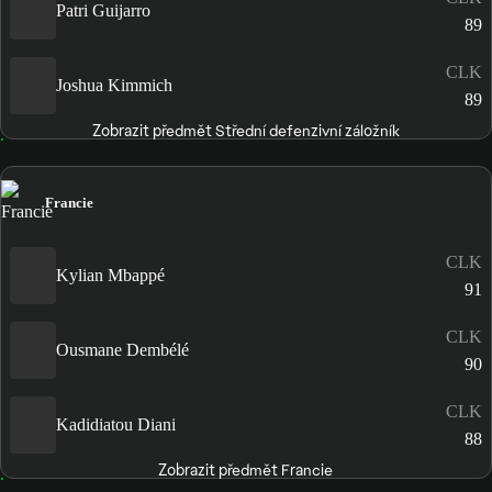
Patri Guijarro
89
CLK
Joshua Kimmich
89
Zobrazit předmět Střední defenzivní záložník
Francie
CLK
Kylian Mbappé
91
CLK
Ousmane Dembélé
90
CLK
Kadidiatou Diani
88
Zobrazit předmět Francie