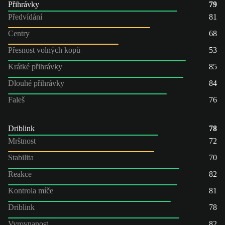
Přihrávky
79
Předvídání
81
Centry
68
Přesnost volných kopů
53
Krátké přihrávky
85
Dlouhé přihrávky
84
Faleš
76
Driblink
78
Mrštnost
72
Stabilita
70
Reakce
82
Kontrola míče
81
Driblink
78
Vyrovnanost
82