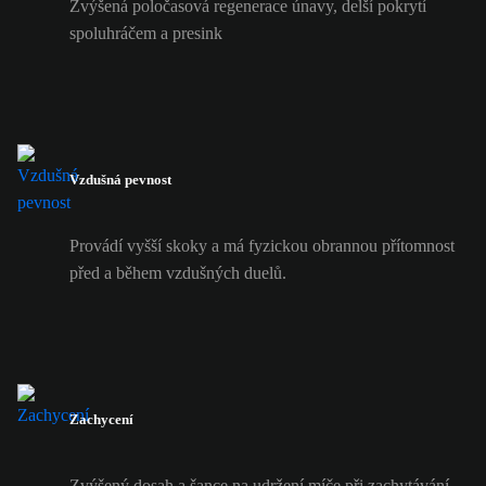
Zvýšená poločasová regenerace únavy, delší pokrytí
spoluhráčem a presink
Vzdušná pevnost
Provádí vyšší skoky a má fyzickou obrannou přítomnost
před a během vzdušných duelů.
Zachycení
Zvýšený dosah a šance na udržení míče při zachytávání