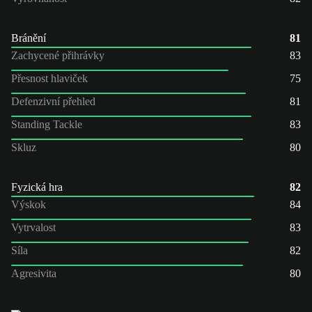
Bránění
81
Zachycené přihrávky
83
Přesnost hlaviček
75
Defenzivní přehled
81
Standing Tackle
83
Skluz
80
Fyzická hra
82
Výskok
84
Vytrvalost
83
Síla
82
Agresivita
80