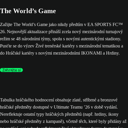
The World’s Game
Zažijte The World’s Game jako nikdy předtím v EA SPORTS FC™
26. Nejnovější aktualizace přináší zcela nový mezinárodní turnajový
režim se 48 národními týmy, spolu s novými autentickými stadiony.
Pusťte se do výzev Živé trenérské kariéry s mezinárodní tematikou a
do Hráčské kariéry s novými mezinárodními IKONAMI a Hrdiny.
Zahrajte si
Tabulka hráčského hodnocení obsahuje zlaté, stříbrné a bronzové
hráčské předměty dostupné v Ultimate Teamu ’26 v době vydání.
Nereflektuje ostatní typy hráčských předmětů (např. hrdiny, ikony
nebo hráčské předměty z kampaně), včetně těch, které byly přidány až