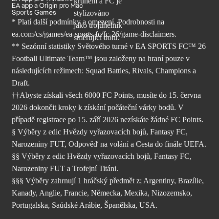
EA app a Origin pro Mac
Sports Games
* Platí další podmínky a omezení. Podrobnosti
na
ea.com/cs/games/ea-sports-fc/fc-26/
game-disclaimers.
** Sezónní statistiky Světového turné v EA SPORTS FC™ 26
Football Ultimate Team™ jsou založeny na hraní pouze v
následujících režimech: Squad Battles, Rivals, Champions a
Draft.
††Abyste získali všech 6000 FC Points, musíte do 15. června
2026 dokončit kroky k získání počáteční várky bodů. V
případě registrace po 15. září 2026 nezískáte žádné FC Points.
§ Výběry z edic Hvězdy vyřazovacích bojů, Fantasy FC,
Narozeniny FUT, Odpověď na volání a Cesta do finále UEFA.
§§ Výběry z edic Hvězdy vyřazovacích bojů, Fantasy FC,
Narozeniny FUT a Trofejní Titáni.
§§§ Výběry zahrnují 1 hráčský předmět z; Argentiny, Brazílie,
Kanady, Anglie, Francie, Německa, Mexika, Nizozemsko,
Portugalska, Saúdské Arábie, Španělska, USA.