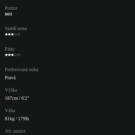
Pozice
SDZ
Slabší noha
Finty
Preferovaná noha
Pravá
Výška
187cm / 6'2"
Váha
81kg / 179lb
Alt. pozice