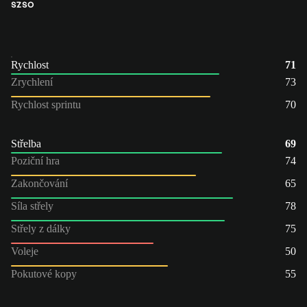
SZ
SO
Rychlost
71
Zrychlení
73
Rychlost sprintu
70
Střelba
69
Poziční hra
74
Zakončování
65
Síla střely
78
Střely z dálky
75
Voleje
50
Pokutové kopy
55