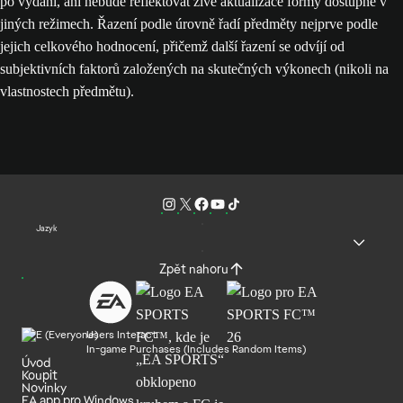
po vydání, ani nebude reflektovat živé aktualizace formy dostupné v
jiných režimech. Řazení podle úrovně řadí předměty nejprve podle
jejich celkového hodnocení, přičemž další řazení se odvíjí od
subjektivních faktorů založených na skutečných výkonech (nikoli na
vlastnostech předmětu).
Jazyk
Zpět nahoru
Users Interact
In-game Purchases (Includes Random Items)
Úvod
Koupit
Novinky
EA app pro Windows