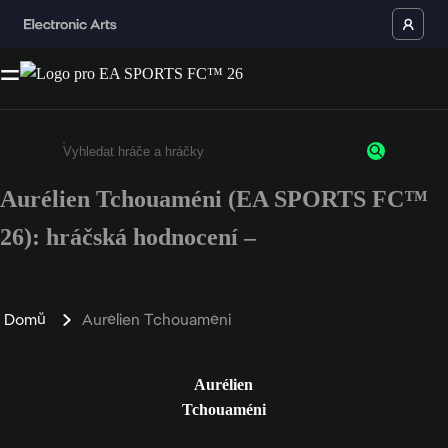
Aurélien Tchouaméni (EA SPORTS FC™
Enter a minimum of 3 characters or numbers
26): hráčská hodnocení –
Domů
Aurélien Tchouaméni
Aurélien
Tchouaméni