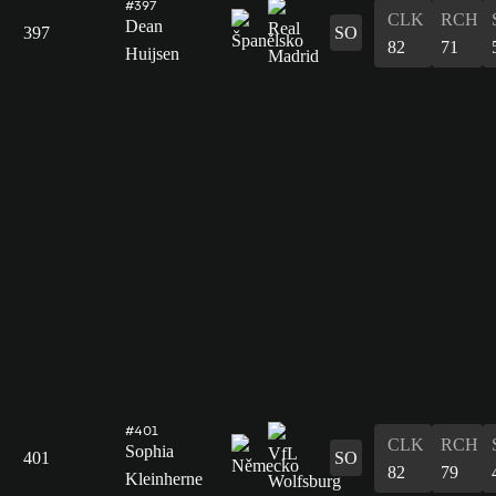
#397
CLK
RCH
Dean
397
SO
82
71
Huijsen
#401
CLK
RCH
Sophia
401
SO
82
79
Kleinherne