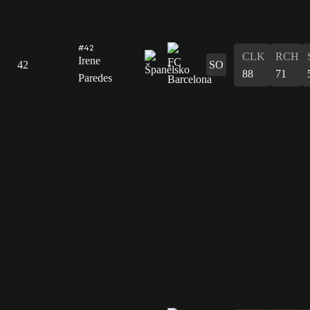
#42
CLK
RCH
Irene
42
SO
88
71
Paredes