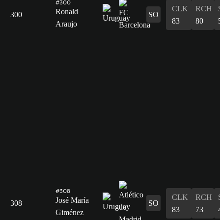
#300
CLK
RCH
Ronald
300
SO
83
80
Araujo
#308
CLK
RCH
José María
308
SO
83
73
Giménez