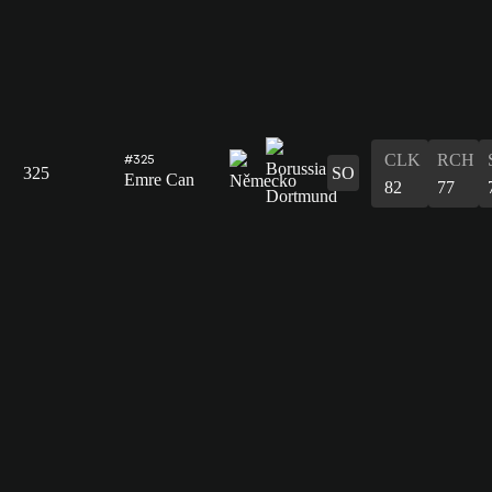
CLK
RCH
#325
325
SO
Emre Can
82
77