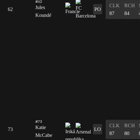
#62
CLK
RCH
Jules
62
PO
87
84
Koundé
#73
CLK
RCH
Katie
73
LO
87
80
McCabe