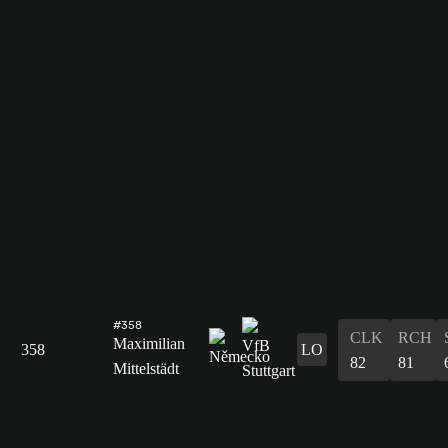
#358
CLK
RCH
Maximilian
358
LO
82
81
Mittelstädt