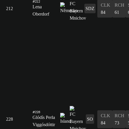
#212
CLK
RCH
Lena
212
SDZ
84
61
Oberdorf
#228
CLK
RCH
Glódís Perla
228
SO
84
73
Viggósdóttir