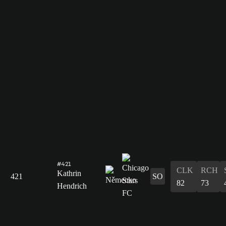
#421
CLK
RCH
Kathrin
421
SO
82
73
Hendrich