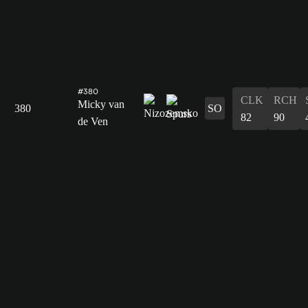
#380
CLK
RCH
Micky van
380
SO
82
90
de Ven