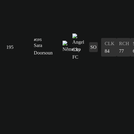
#195
CLK
RCH
Sara
195
SO
84
77
Doorsoun