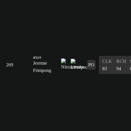
#269
CLK
RCH
Jeremie
269
PO
83
94
Frimpong