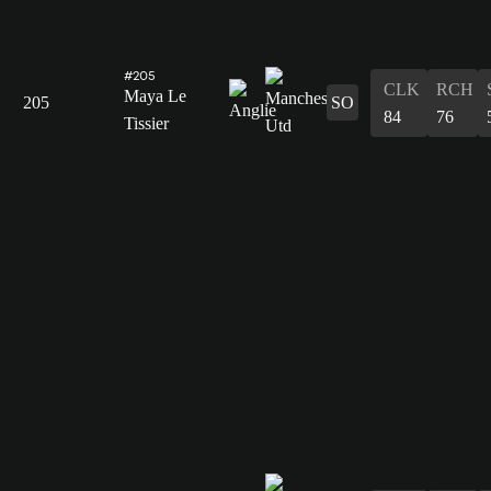
#205
CLK
RCH
Maya Le
205
SO
84
76
Tissier