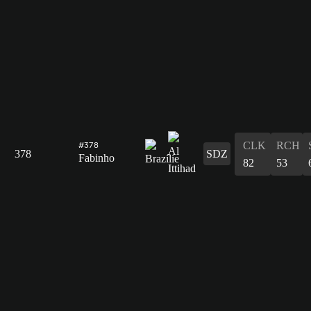
CLK
RCH
#378
378
SDZ
Fabinho
82
53