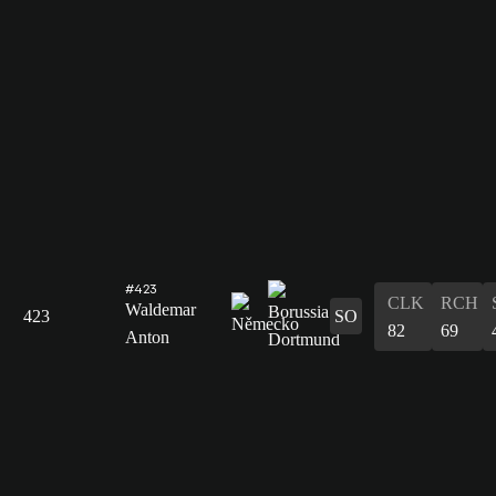
#423
CLK
RCH
Waldemar
423
SO
82
69
Anton