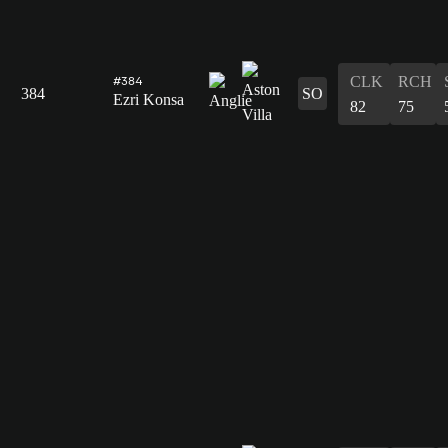
CLK
RCH
#384
384
SO
Ezri Konsa
82
75