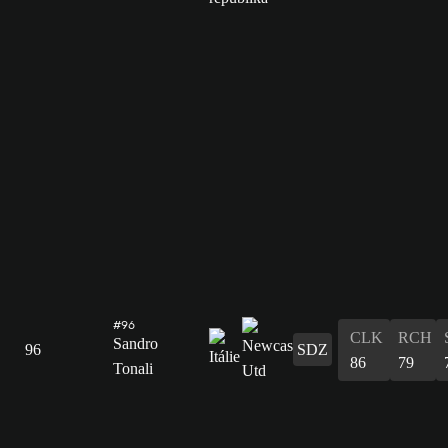
#96
CLK
RCH
Sandro
96
SDZ
86
79
Tonali