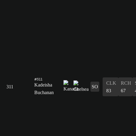
#311
CLK
RCH
Kadeisha
311
SO
83
67
Buchanan