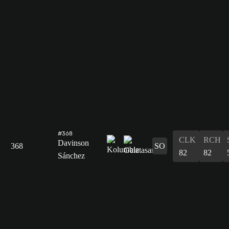
#368
CLK
RCH
Davinson
368
SO
82
82
Sánchez