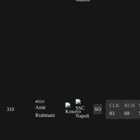
#310
CLK
RCH
Amir
310
SO
83
69
Rrahmani