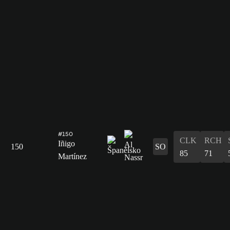
#150
CLK
RCH
Iñigo
150
SO
85
71
Martínez