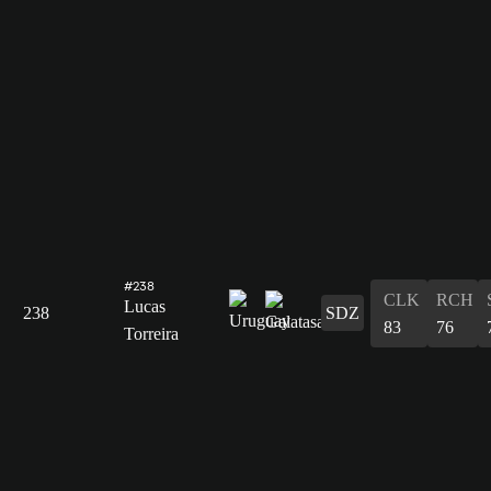
#238
CLK
RCH
Lucas
238
SDZ
83
76
Torreira