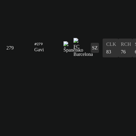
CLK
RCH
#279
279
SZ
Gavi
83
76