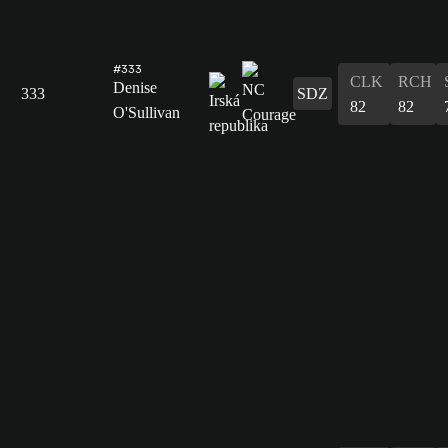
#333
CLK
RCH
Denise
333
SDZ
82
82
O'Sullivan