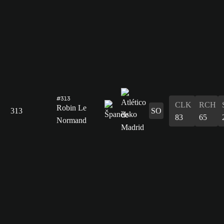
#313
CLK
RCH
Robin Le
313
SO
83
65
Normand