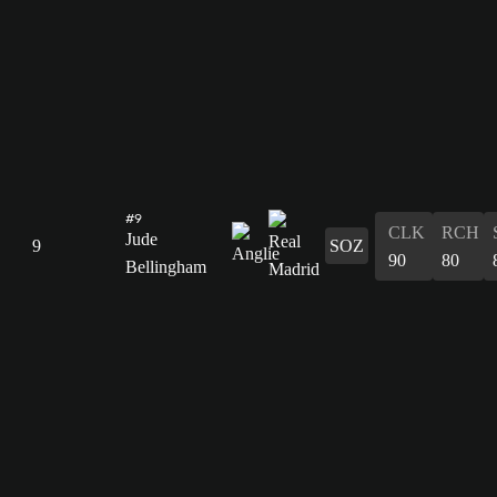
#9
CLK
RCH
Jude
9
SOZ
90
80
Bellingham