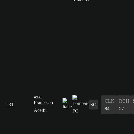
#231
CLK
RCH
Francesco
231
SO
84
57
Acerbi