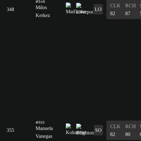
#348
CLK
RCH
Milos
348
LO
82
87
Kerkez
#355
CLK
RCH
Manuela
355
SO
82
80
Vanegas