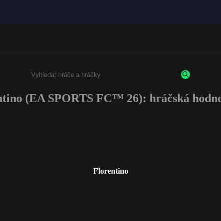
ntino (EA SPORTS FC™ 26): hráčská hodno
Enter a minimum of 3 characters or numbers
Florentino