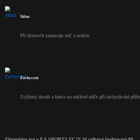
Skluz
Při skluzech zastavuje míč u nohou
Zachycení
Zvýšený dosah a šance na udržení míče při zachytávání přih
Florentino má v EA SPORTS FC™ 26 celkové hodnocení 80