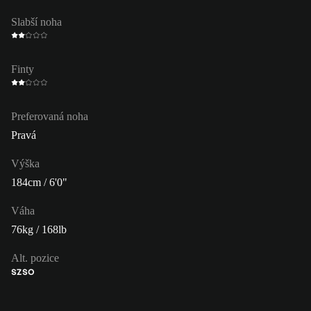
Slabší noha
Finty
Preferovaná noha
Pravá
Výška
184cm / 6'0"
Váha
76kg / 168lb
Alt. pozice
SZ
SO