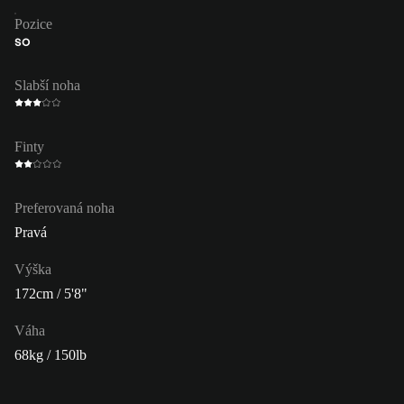
Pozice
SO
Slabší noha
Finty
Preferovaná noha
Pravá
Výška
172cm / 5'8"
Váha
68kg / 150lb