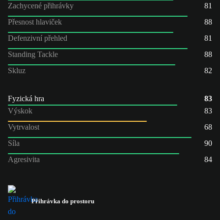
Zachycené přihrávky
81
Přesnost hlaviček
88
Defenzivní přehled
81
Standing Tackle
88
Skluz
82
Fyzická hra
83
Výskok
83
Vytrvalost
68
Síla
90
Agresivita
84
Přihrávka do prostoru