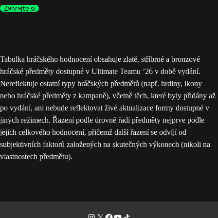
Zahrajte si
Tabulka hráčského hodnocení obsahuje zlaté, stříbrné a bronzové
hráčské předměty dostupné v Ultimate Teamu ’26 v době vydání.
Nereflektuje ostatní typy hráčských předmětů (např. hrdiny, ikony
nebo hráčské předměty z kampaně), včetně těch, které byly přidány až
po vydání, ani nebude reflektovat živé aktualizace formy dostupné v
jiných režimech. Řazení podle úrovně řadí předměty nejprve podle
jejich celkového hodnocení, přičemž další řazení se odvíjí od
subjektivních faktorů založených na skutečných výkonech (nikoli na
vlastnostech předmětu).