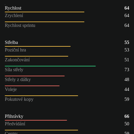
Rychlost
64
Zrychlení
64
Rychlost sprintu
64
Střelba
55
Poziční hra
53
Zakončování
51
Síla střely
73
Střely z dálky
48
Voleje
44
Pokutové kopy
59
Přihrávky
66
Předvídání
50
Centry
59