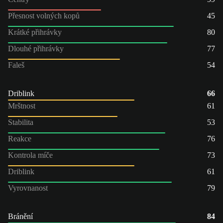
Přesnost volných kopů
45
Krátké přihrávky
80
Dlouhé přihrávky
77
Faleš
54
Driblink
66
Mrštnost
61
Stabilita
53
Reakce
76
Kontrola míče
73
Driblink
61
Vyrovnanost
79
Bránění
84