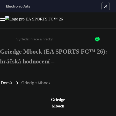
Griedge Mbock (EA SPORTS FC™ 26):
Enter a minimum of 3 characters or numbers
hráčská hodnocení –
Domů
Griedge Mbock
Griedge
Mbock