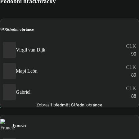
Podobní hráči/hráčky
SO
Střední obránce
CLK
Virgil van Dijk
90
CLK
Mapi León
89
CLK
Gabriel
88
Zobrazit předmět Střední obránce
Francie