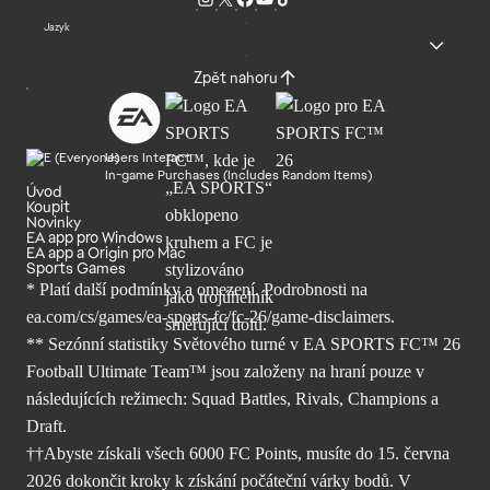
Jazyk
Zpět nahoru
Users Interact
In-game Purchases (Includes Random Items)
Úvod
Koupit
Novinky
EA app pro Windows
EA app a Origin pro Mac
Sports Games
* Platí další podmínky a omezení. Podrobnosti
na
ea.com/cs/games/ea-sports-fc/fc-26/
game-disclaimers.
** Sezónní statistiky Světového turné v EA SPORTS FC™ 26
Football Ultimate Team™ jsou založeny na hraní pouze v
následujících režimech: Squad Battles, Rivals, Champions a
Draft.
††Abyste získali všech 6000 FC Points, musíte do 15. června
2026 dokončit kroky k získání počáteční várky bodů. V