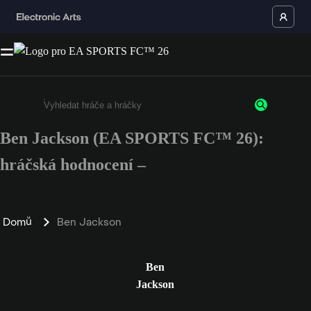
Ben Jackson (EA SPORTS FC™ 26):
Enter a minimum of 3 characters or numbers
hráčská hodnocení –
Domů
Ben Jackson
Ben
Jackson