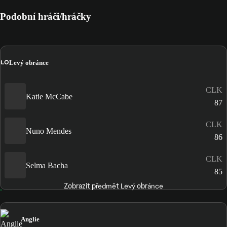
Podobní hráči/hráčky
LO
Levý obránce
CLK
Katie McCabe
87
CLK
Nuno Mendes
86
CLK
Selma Bacha
85
Zobrazit předmět Levý obránce
Anglie