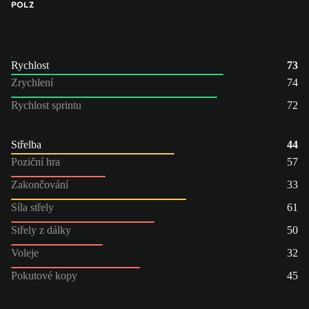
PO
LZ
Rychlost
73
Zrychlení
74
Rychlost sprintu
72
Střelba
44
Poziční hra
57
Zakončování
33
Síla střely
61
Střely z dálky
50
Voleje
32
Pokutové kopy
45