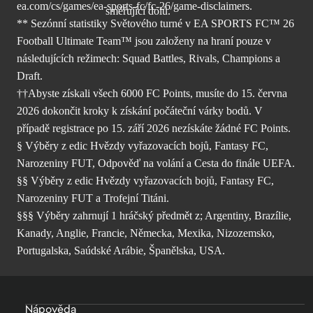
ea.com/cs/games/ea-sports-fc/fc-26/
game-disclaimers.
** Sezónní statistiky Světového turné v EA SPORTS FC™ 26
Football Ultimate Team™ jsou založeny na hraní pouze v
následujících režimech: Squad Battles, Rivals, Champions a
Draft.
††Abyste získali všech 6000 FC Points, musíte do 15. června
2026 dokončit kroky k získání počáteční várky bodů. V
případě registrace po 15. září 2026 nezískáte žádné FC Points.
§ Výběry z edic Hvězdy vyřazovacích bojů, Fantasy FC,
Narozeniny FUT, Odpověď na volání a Cesta do finále UEFA.
§§ Výběry z edic Hvězdy vyřazovacích bojů, Fantasy FC,
Narozeniny FUT a Trofejní Titáni.
§§§ Výběry zahrnují 1 hráčský předmět z; Argentiny, Brazílie,
Kanady, Anglie, Francie, Německa, Mexika, Nizozemsko,
Portugalska, Saúdské Arábie, Španělska, USA.
Nápověda