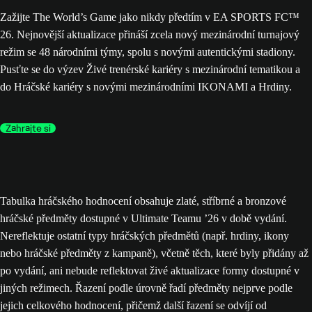
Zažijte The World’s Game jako nikdy předtím v EA SPORTS FC™
26. Nejnovější aktualizace přináší zcela nový mezinárodní turnajový
režim se 48 národními týmy, spolu s novými autentickými stadiony.
Pusťte se do výzev Živé trenérské kariéry s mezinárodní tematikou a
do Hráčské kariéry s novými mezinárodními IKONAMI a Hrdiny.
Zahrajte si
Tabulka hráčského hodnocení obsahuje zlaté, stříbrné a bronzové
hráčské předměty dostupné v Ultimate Teamu ’26 v době vydání.
Nereflektuje ostatní typy hráčských předmětů (např. hrdiny, ikony
nebo hráčské předměty z kampaně), včetně těch, které byly přidány až
po vydání, ani nebude reflektovat živé aktualizace formy dostupné v
jiných režimech. Řazení podle úrovně řadí předměty nejprve podle
jejich celkového hodnocení, přičemž další řazení se odvíjí od