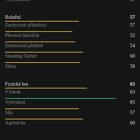
Bránění
57
Zachycené přihrávky
57
Přesnost hlaviček
52
Defenzivní přehled
54
Standing Tackle
60
Skluz
58
Fyzická hra
65
Výskok
63
Vytrvalost
85
Síla
57
Agresivita
60