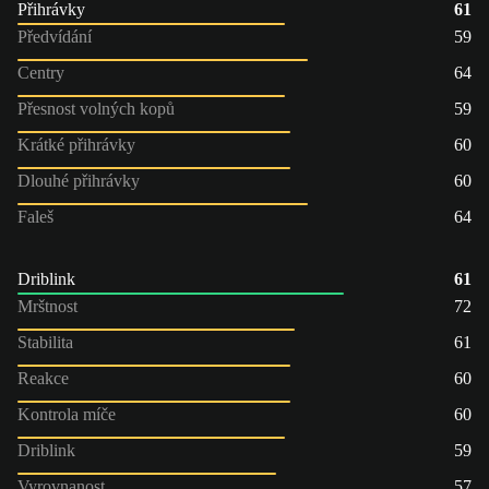
Přihrávky
61
Předvídání
59
Centry
64
Přesnost volných kopů
59
Krátké přihrávky
60
Dlouhé přihrávky
60
Faleš
64
Driblink
61
Mrštnost
72
Stabilita
61
Reakce
60
Kontrola míče
60
Driblink
59
Vyrovnanost
57