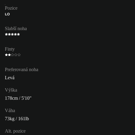
Pozice
LO
Slabší noha
Finty
Preferovaná noha
Levá
Výška
178cm / 5'10"
Váha
73kg / 161lb
Alt. pozice