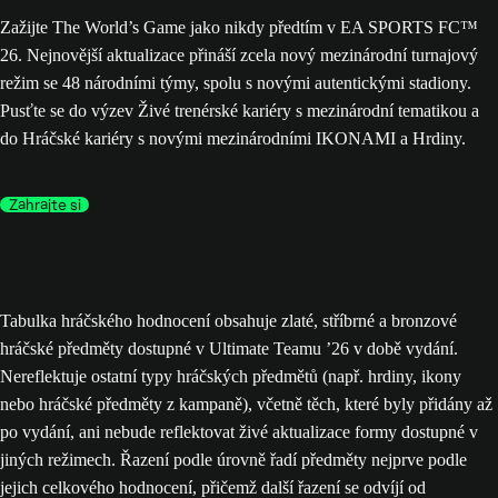
Zažijte The World’s Game jako nikdy předtím v EA SPORTS FC™
26. Nejnovější aktualizace přináší zcela nový mezinárodní turnajový
režim se 48 národními týmy, spolu s novými autentickými stadiony.
Pusťte se do výzev Živé trenérské kariéry s mezinárodní tematikou a
do Hráčské kariéry s novými mezinárodními IKONAMI a Hrdiny.
Zahrajte si
Tabulka hráčského hodnocení obsahuje zlaté, stříbrné a bronzové
hráčské předměty dostupné v Ultimate Teamu ’26 v době vydání.
Nereflektuje ostatní typy hráčských předmětů (např. hrdiny, ikony
nebo hráčské předměty z kampaně), včetně těch, které byly přidány až
po vydání, ani nebude reflektovat živé aktualizace formy dostupné v
jiných režimech. Řazení podle úrovně řadí předměty nejprve podle
jejich celkového hodnocení, přičemž další řazení se odvíjí od