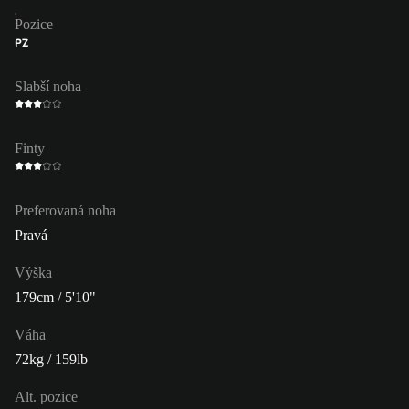
Pozice
PZ
Slabší noha
Finty
Preferovaná noha
Pravá
Výška
179cm / 5'10"
Váha
72kg / 159lb
Alt. pozice