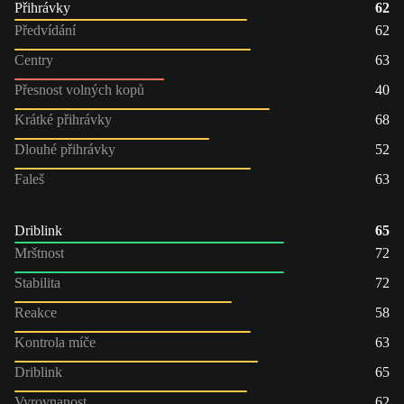
Přihrávky
62
Předvídání
62
Centry
63
Přesnost volných kopů
40
Krátké přihrávky
68
Dlouhé přihrávky
52
Faleš
63
Driblink
65
Mrštnost
72
Stabilita
72
Reakce
58
Kontrola míče
63
Driblink
65
Vyrovnanost
62