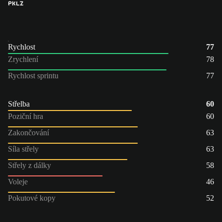
PK
LZ
Rychlost
77
Zrychlení
78
Rychlost sprintu
77
Střelba
60
Poziční hra
60
Zakončování
63
Síla střely
63
Střely z dálky
58
Voleje
46
Pokutové kopy
52