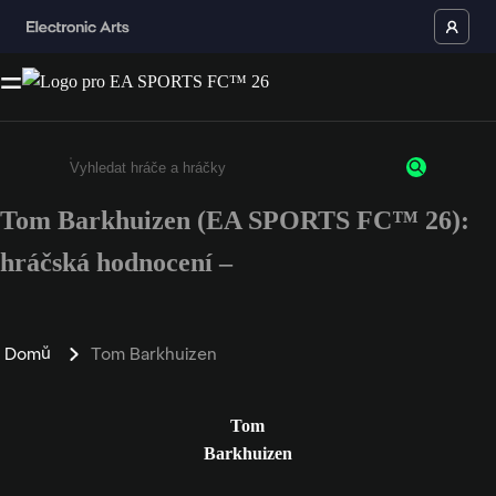
Tom Barkhuizen (EA SPORTS FC™ 26):
Enter a minimum of 3 characters or numbers
hráčská hodnocení –
Domů
Tom Barkhuizen
Tom
Barkhuizen