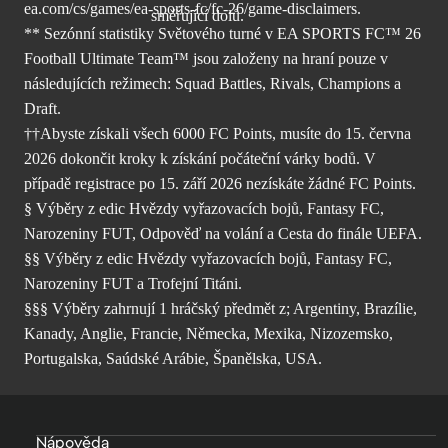
ea.com/cs/games/ea-sports-fc/fc-26/
game-disclaimers.
** Sezónní statistiky Světového turné v EA SPORTS FC™ 26
Football Ultimate Team™ jsou založeny na hraní pouze v
následujících režimech: Squad Battles, Rivals, Champions a
Draft.
††Abyste získali všech 6000 FC Points, musíte do 15. června
2026 dokončit kroky k získání počáteční várky bodů. V
případě registrace po 15. září 2026 nezískáte žádné FC Points.
§ Výběry z edic Hvězdy vyřazovacích bojů, Fantasy FC,
Narozeniny FUT, Odpověď na volání a Cesta do finále UEFA.
§§ Výběry z edic Hvězdy vyřazovacích bojů, Fantasy FC,
Narozeniny FUT a Trofejní Titáni.
§§§ Výběry zahrnují 1 hráčský předmět z; Argentiny, Brazílie,
Kanady, Anglie, Francie, Německa, Mexika, Nizozemsko,
Portugalska, Saúdské Arábie, Španělska, USA.
Nápověda