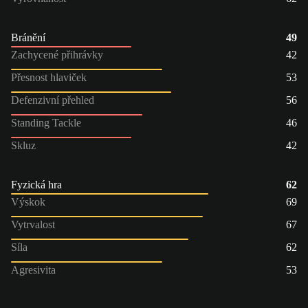
Bránění
49
Zachycené přihrávky
42
Přesnost hlaviček
53
Defenzivní přehled
56
Standing Tackle
46
Skluz
42
Fyzická hra
62
Výskok
69
Vytrvalost
67
Síla
62
Agresivita
53