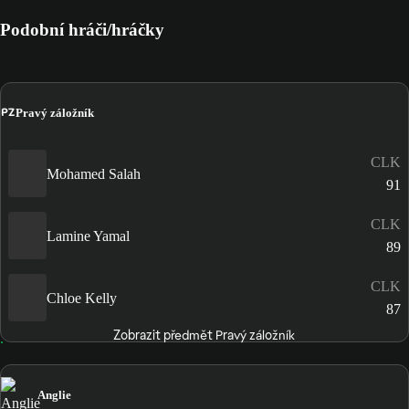
Podobní hráči/hráčky
PZ
Pravý záložník
CLK
Mohamed Salah
91
CLK
Lamine Yamal
89
CLK
Chloe Kelly
87
Zobrazit předmět Pravý záložník
Anglie