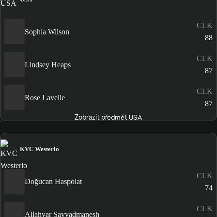
CLK
Sophia Wilson
88
CLK
Lindsey Heaps
87
CLK
Rose Lavelle
87
Zobrazit předmět USA
KVC Westerlo
CLK
Doğucan Haspolat
74
CLK
Allahyar Sayyadmanesh