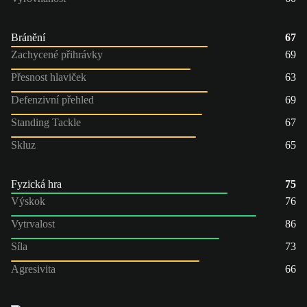
Bránění
67
Zachycené přihrávky
69
Přesnost hlaviček
63
Defenzivní přehled
69
Standing Tackle
67
Skluz
65
Fyzická hra
75
Výskok
76
Vytrvalost
86
Síla
73
Agresivita
66