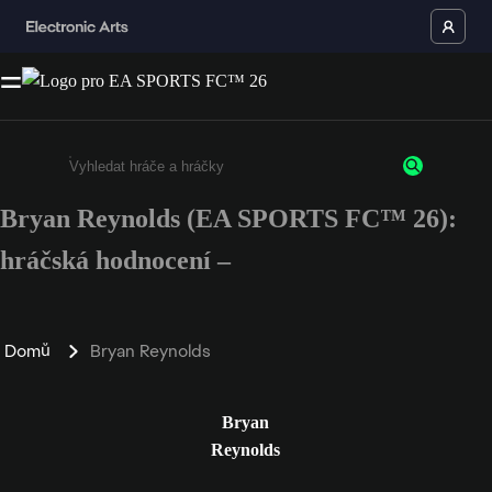
Bryan Reynolds (EA SPORTS FC™ 26):
Enter a minimum of 3 characters or numbers
hráčská hodnocení –
Domů
Bryan Reynolds
Bryan
Reynolds