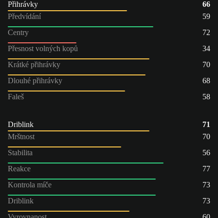
Přihrávky
66
Předvídání
59
Centry
72
Přesnost volných kopů
34
Krátké přihrávky
70
Dlouhé přihrávky
68
Faleš
58
Driblink
71
Mrštnost
70
Stabilita
56
Reakce
77
Kontrola míče
73
Driblink
73
Vyrovnanost
60