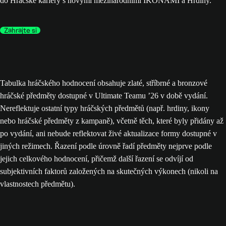
do Hráčské kariéry s novými mezinárodními IKONAMI a Hrdiny.
Zahrajte si
Tabulka hráčského hodnocení obsahuje zlaté, stříbrné a bronzové
hráčské předměty dostupné v Ultimate Teamu ’26 v době vydání.
Nereflektuje ostatní typy hráčských předmětů (např. hrdiny, ikony
nebo hráčské předměty z kampaně), včetně těch, které byly přidány až
po vydání, ani nebude reflektovat živé aktualizace formy dostupné v
jiných režimech. Řazení podle úrovně řadí předměty nejprve podle
jejich celkového hodnocení, přičemž další řazení se odvíjí od
subjektivních faktorů založených na skutečných výkonech (nikoli na
vlastnostech předmětu).