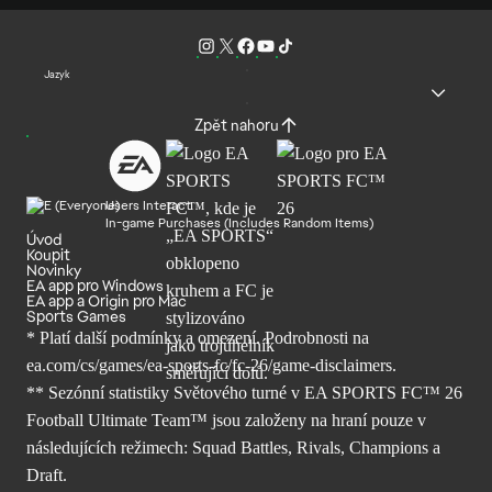
Jazyk
Zpět nahoru
Users Interact
In-game Purchases (Includes Random Items)
Úvod
Koupit
Novinky
EA app pro Windows
EA app a Origin pro Mac
Sports Games
* Platí další podmínky a omezení. Podrobnosti
na
ea.com/cs/games/ea-sports-fc/fc-26/
game-disclaimers.
** Sezónní statistiky Světového turné v EA SPORTS FC™ 26
Football Ultimate Team™ jsou založeny na hraní pouze v
následujících režimech: Squad Battles, Rivals, Champions a
Draft.