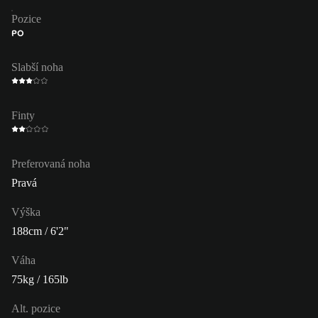
Pozice
PO
Slabší noha
Finty
Preferovaná noha
Pravá
Výška
188cm / 6'2"
Váha
75kg / 165lb
Alt. pozice