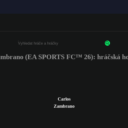
ambrano (EA SPORTS FC™ 26): hráčská ho
Enter a minimum of 3 characters or numbers
Carlos
Zambrano