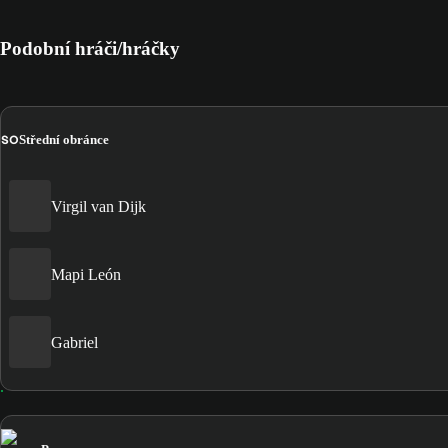
Podobní hráči/hráčky
SO
Střední obránce
Virgil van Dijk
Mapi León
Gabriel