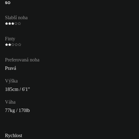
SO
Slabší noha
Finty
Preferovaná noha
Pravá
Výška
185cm / 6'1"
Váha
77kg / 170lb
Rychlost