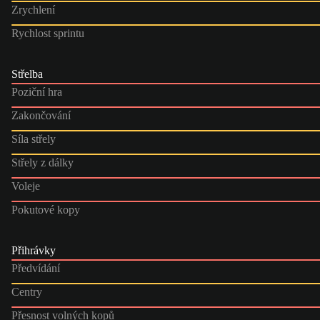
Zrychlení
Rychlost sprintu
Střelba
Poziční hra
Zakončování
Síla střely
Střely z dálky
Voleje
Pokutové kopy
Přihrávky
Předvídání
Centry
Přesnost volných kopů