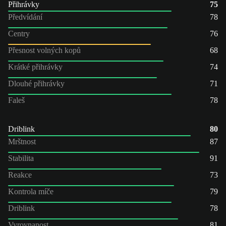
Přihrávky
75
Předvídání
78
Centry
76
Přesnost volných kopů
68
Krátké přihrávky
74
Dlouhé přihrávky
71
Faleš
78
Driblink
80
Mrštnost
87
Stabilita
91
Reakce
73
Kontrola míče
79
Driblink
78
Vyrovnanost
81