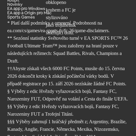
Novinky
EA app pro Windows
EA app a Origin pro Mac
Sports Games
* Platí další podmínky a omezení. Podrobnosti
na
ea.com/cs/games/ea-sports-fc/fc-26/
game-disclaimers.
** Sezónní statistiky Světového turné v EA SPORTS FC™ 26
Football Ultimate Team™ jsou založeny na hraní pouze v
následujících režimech: Squad Battles, Rivals, Champions a
Draft.
††Abyste získali všech 6000 FC Points, musíte do 15. června
2026 dokončit kroky k získání počáteční várky bodů. V
případě registrace po 15. září 2026 nezískáte žádné FC Points.
§ Výběry z edic Hvězdy vyřazovacích bojů, Fantasy FC,
Narozeniny FUT, Odpověď na volání a Cesta do finále UEFA.
§§ Výběry z edic Hvězdy vyřazovacích bojů, Fantasy FC,
Narozeniny FUT a Trofejní Titáni.
§§§ Výběry zahrnují 1 hráčský předmět z; Argentiny, Brazílie,
Kanady, Anglie, Francie, Německa, Mexika, Nizozemsko,