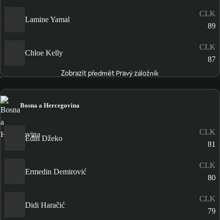
CLK
Lamine Yamal
89
CLK
Chloe Kelly
87
Zobrazit předmět Pravý záložník
Bosna a Hercegovina
CLK
Edin Džeko
81
CLK
Ermedin Demirović
80
CLK
Didi Haračić
79