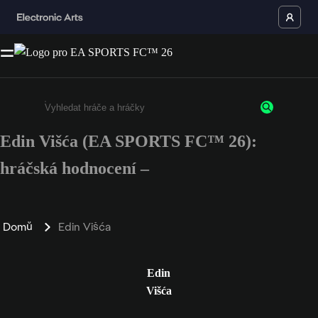
Edin Višća (EA SPORTS FC™ 26):
Enter a minimum of 3 characters or numbers
hráčská hodnocení –
Domů
Edin Višća
Edin
Višća