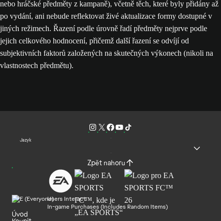
nebo hráčské předměty z kampaně), včetně těch, které byly přidány až
po vydání, ani nebude reflektovat živé aktualizace formy dostupné v
jiných režimech. Řazení podle úrovně řadí předměty nejprve podle
jejich celkového hodnocení, přičemž další řazení se odvíjí od
subjektivních faktorů založených na skutečných výkonech (nikoli na
vlastnostech předmětu).
Jazyk
Zpět nahoru
Users Interact
In-game Purchases (Includes Random Items)
Úvod
Koupit