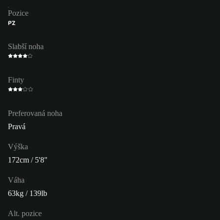
Pozice
PZ
Slabší noha
Finty
Preferovaná noha
Pravá
Výška
172cm / 5'8"
Váha
63kg / 139lb
Alt. pozice