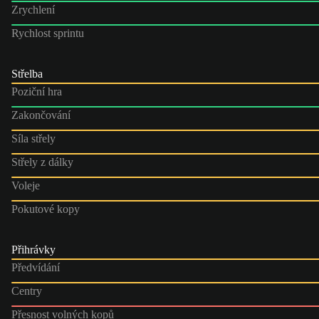
Zrychlení
Rychlost sprintu
Střelba
Poziční hra
Zakončování
Síla střely
Střely z dálky
Voleje
Pokutové kopy
Přihrávky
Předvídání
Centry
Přesnost volných kopů