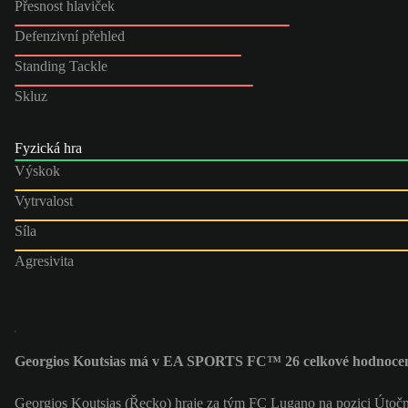
Přesnost hlaviček
Defenzivní přehled
Standing Tackle
Skluz
Fyzická hra
Výskok
Vytrvalost
Síla
Agresivita
Georgios Koutsias má v EA SPORTS FC™ 26 celkové hodnocen
Georgios Koutsias (Řecko) hraje za tým FC Lugano na pozici Útoč