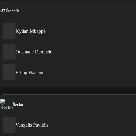
ÚT
Útočník
Kylian Mbappé
Ousmane Dembélé
Erling Haaland
Řecko
Vangelis Pavlidis