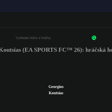
Koutsias (EA SPORTS FC™ 26): hráčská h
Enter a minimum of 3 characters or numbers
Georgios
Koutsias