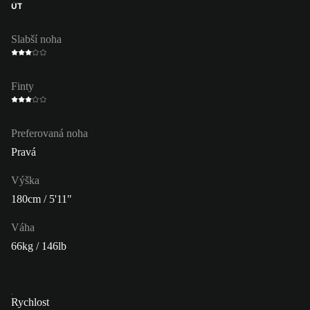
ÚT
Slabší noha
Finty
Preferovaná noha
Pravá
Výška
180cm / 5'11"
Váha
66kg / 146lb
Rychlost