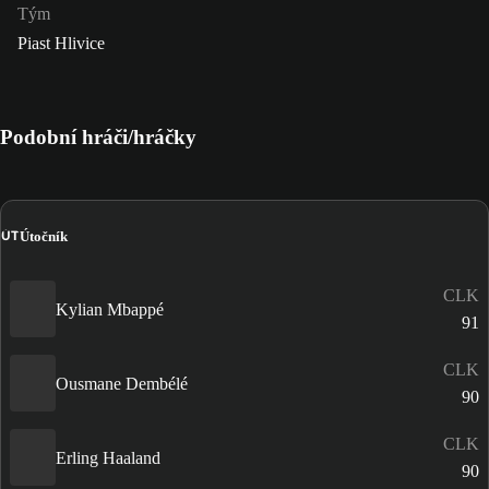
Tým
Piast Hlivice
Podobní hráči/hráčky
ÚT
Útočník
CLK
Kylian Mbappé
91
CLK
Ousmane Dembélé
90
CLK
Erling Haaland
90