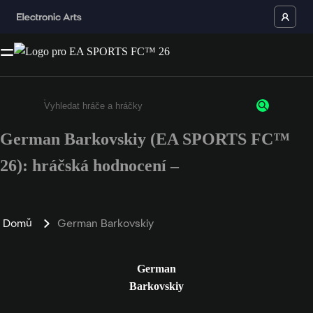
German Barkovskiy (EA SPORTS FC™
Enter a minimum of 3 characters or numbers
26): hráčská hodnocení –
Domů
German Barkovskiy
German
Barkovskiy