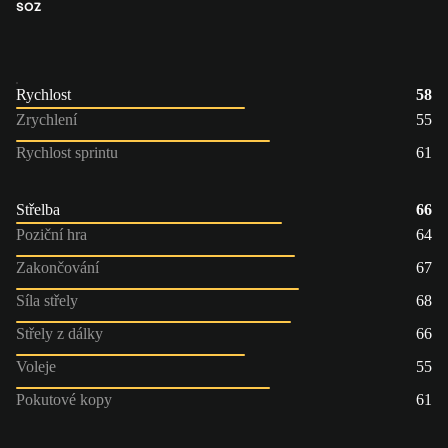
SOZ
Rychlost
58
Zrychlení
55
Rychlost sprintu
61
Střelba
66
Poziční hra
64
Zakončování
67
Síla střely
68
Střely z dálky
66
Voleje
55
Pokutové kopy
61