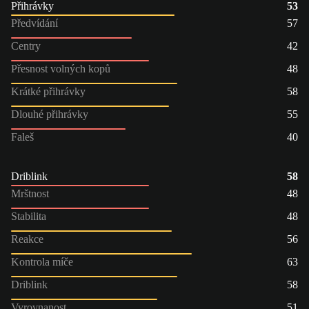
Přihrávky
53
Předvídání
57
Centry
42
Přesnost volných kopů
48
Krátké přihrávky
58
Dlouhé přihrávky
55
Faleš
40
Driblink
58
Mrštnost
48
Stabilita
48
Reakce
56
Kontrola míče
63
Driblink
58
Vyrovnanost
51