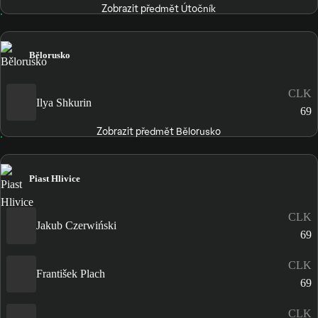
Zobrazit předmět Útočník
Bělorusko
CLK
Ilya Shkurin
69
Zobrazit předmět Bělorusko
Piast Hlivice
CLK
Jakub Czerwiński
69
CLK
František Plach
69
CLK