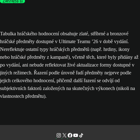
Zahrajte si
Tabulka hráčského hodnocení obsahuje zlaté, stříbrné a bronzové
hráčské předměty dostupné v Ultimate Teamu ’26 v době vydání.
Nereflektuje ostatní typy hráčských předmětů (např. hrdiny, ikony
nebo hráčské předměty z kampaně), včetně těch, které byly přidány až
po vydání, ani nebude reflektovat živé aktualizace formy dostupné v
jiných režimech. Řazení podle úrovně řadí předměty nejprve podle
jejich celkového hodnocení, přičemž další řazení se odvíjí od
subjektivních faktorů založených na skutečných výkonech (nikoli na
vlastnostech předmětu).