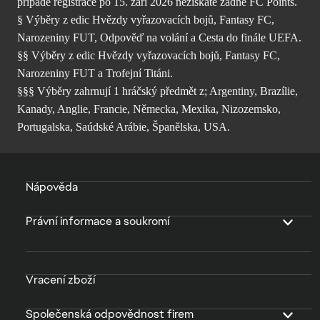
případě registrace po 15. září 2026 nezískáte žádné FC Points.
§ Výběry z edic Hvězdy vyřazovacích bojů, Fantasy FC,
Narozeniny FUT, Odpověď na volání a Cesta do finále UEFA.
§§ Výběry z edic Hvězdy vyřazovacích bojů, Fantasy FC,
Narozeniny FUT a Trofejní Titáni.
§§§ Výběry zahrnují 1 hráčský předmět z; Argentiny, Brazílie,
Kanady, Anglie, Francie, Německa, Mexika, Nizozemsko,
Portugalska, Saúdské Arábie, Španělska, USA.
Nápověda
Právní informace a soukromí
Vracení zboží
Společenská odpovědnost firem