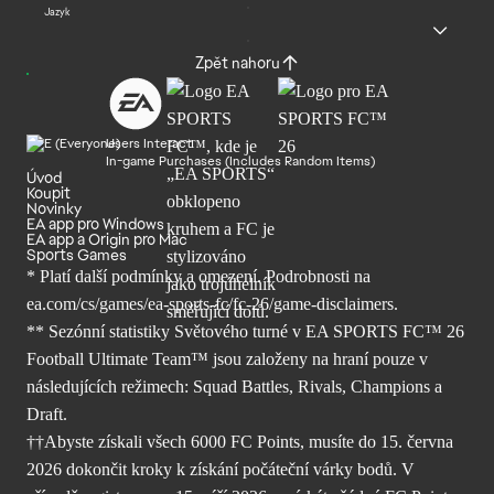
Jazyk
Zpět nahoru
Users Interact
In-game Purchases (Includes Random Items)
Úvod
Koupit
Novinky
EA app pro Windows
EA app a Origin pro Mac
Sports Games
* Platí další podmínky a omezení. Podrobnosti
na
ea.com/cs/games/ea-sports-fc/fc-26/
game-disclaimers.
** Sezónní statistiky Světového turné v EA SPORTS FC™ 26
Football Ultimate Team™ jsou založeny na hraní pouze v
následujících režimech: Squad Battles, Rivals, Champions a
Draft.
††Abyste získali všech 6000 FC Points, musíte do 15. června
2026 dokončit kroky k získání počáteční várky bodů. V