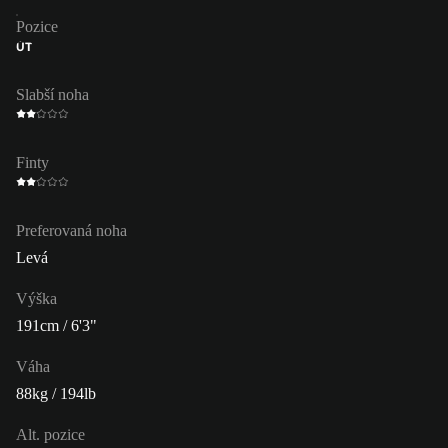
Pozice
ÚT
Slabší noha
Finty
Preferovaná noha
Levá
Výška
191cm / 6'3"
Váha
88kg / 194lb
Alt. pozice