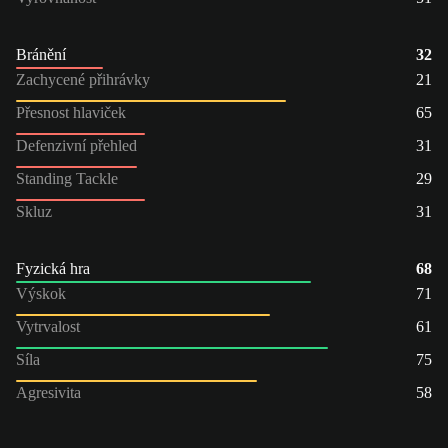
Bránění
32
Zachycené přihrávky
21
Přesnost hlaviček
65
Defenzivní přehled
31
Standing Tackle
29
Skluz
31
Fyzická hra
68
Výskok
71
Vytrvalost
61
Síla
75
Agresivita
58