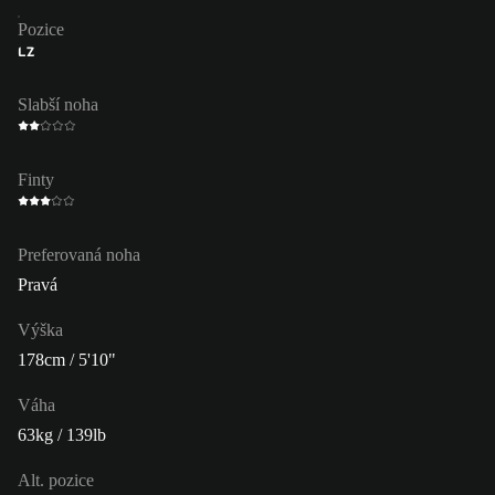
Pozice
LZ
Slabší noha
Finty
Preferovaná noha
Pravá
Výška
178cm / 5'10"
Váha
63kg / 139lb
Alt. pozice