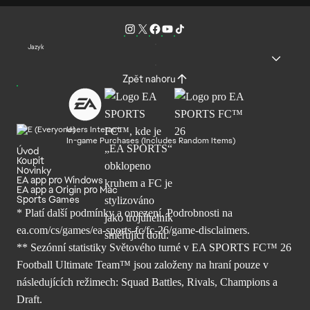
Jazyk
Zpět nahoru
Users Interact
In-game Purchases (Includes Random Items)
Úvod
Koupit
Novinky
EA app pro Windows
EA app a Origin pro Mac
Sports Games
* Platí další podmínky a omezení. Podrobnosti
na
ea.com/cs/games/ea-sports-fc/fc-26/
game-disclaimers.
** Sezónní statistiky Světového turné v EA SPORTS FC™ 26
Football Ultimate Team™ jsou založeny na hraní pouze v
následujících režimech: Squad Battles, Rivals, Champions a
Draft.