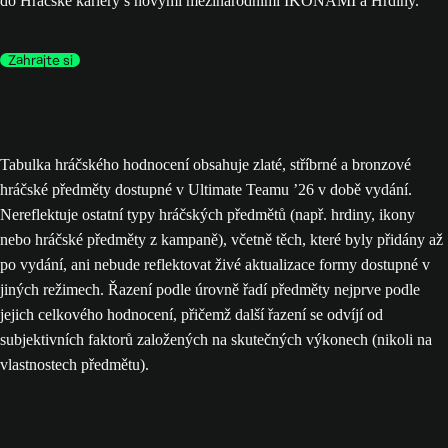
do Hráčské kariéry s novými mezinárodními IKONAMI a Hrdiny.
Zahrajte si
Tabulka hráčského hodnocení obsahuje zlaté, stříbrné a bronzové
hráčské předměty dostupné v Ultimate Teamu ’26 v době vydání.
Nereflektuje ostatní typy hráčských předmětů (např. hrdiny, ikony
nebo hráčské předměty z kampaně), včetně těch, které byly přidány až
po vydání, ani nebude reflektovat živé aktualizace formy dostupné v
jiných režimech. Řazení podle úrovně řadí předměty nejprve podle
jejich celkového hodnocení, přičemž další řazení se odvíjí od
subjektivních faktorů založených na skutečných výkonech (nikoli na
vlastnostech předmětu).