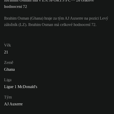
Ibrahim Osman má v EA SPORTS FC™ 26 celkové
hodnocení 72
Ibrahim Osman (Ghana) hraje za tým AJ Auxerre na pozici Levý
záložník (LZ). Ibrahim Osman má celkové hodnocení 72.
Věk
21
Země
Ghana
Liga
Ligue 1 McDonald's
Tým
AJ Auxerre