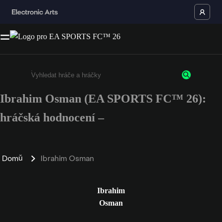
Ibrahim Osman (EA SPORTS FC™ 26):
Enter a minimum of 3 characters or numbers
hráčská hodnocení –
Domů
Ibrahim Osman
Ibrahim
Osman