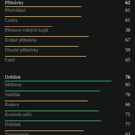
Přihrávky
62
Předvídání
61
Centry
61
Přesnost volných kopů
38
Krátké přihrávky
67
Dlouhé přihrávky
59
Faleš
65
Driblink
76
Mrštnost
85
Stabilita
76
Reakce
66
Kontrola míče
75
Driblink
77
Vyrovnanost
63