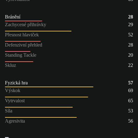
Bránění
28
Zachycené přihrávky
29
Přesnost hlaviček
52
Defenzivní přehled
28
Standing Tackle
20
Skluz
22
Fyzická hra
57
Výskok
69
Vytrvalost
65
Síla
53
Agresivita
56