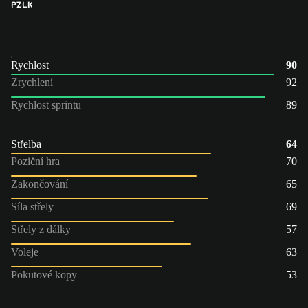
PZ
LK
Rychlost
90
Zrychlení
92
Rychlost sprintu
89
Střelba
64
Poziční hra
70
Zakončování
65
Síla střely
69
Střely z dálky
57
Voleje
63
Pokutové kopy
53