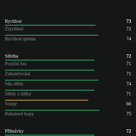
Rychlost
73
Zrychlení
72
Rychlost sprintu
74
Střelba
72
Poziční hra
71
Zakončování
71
Síla střely
74
Střely z dálky
71
Voleje
66
Pokutové kopy
75
Přihrávky
72