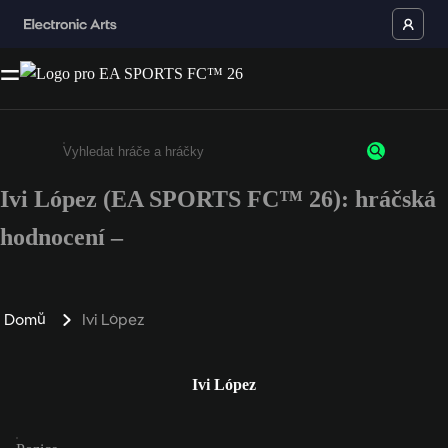
Ivi López (EA SPORTS FC™ 26): hráčská
Enter a minimum of 3 characters or numbers
hodnocení –
Domů
Ivi López
Ivi López