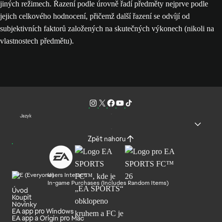
jiných režimech. Řazení podle úrovně řadí předměty nejprve podle
jejich celkového hodnocení, přičemž další řazení se odvíjí od
subjektivních faktorů založených na skutečných výkonech (nikoli na
vlastnostech předmětu).
Jazyk
Zpět nahoru
Users Interact
In-game Purchases (Includes Random Items)
Úvod
Koupit
Novinky
EA app pro Windows
EA app a Origin pro Mac