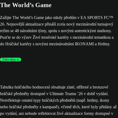
The World’s Game
Zažijte The World’s Game jako nikdy předtím v EA SPORTS FC™
26. Nejnovější aktualizace přináší zcela nový mezinárodní turnajový
režim se 48 národními týmy, spolu s novými autentickými stadiony.
Pusťte se do výzev Živé trenérské kariéry s mezinárodní tematikou a
do Hráčské kariéry s novými mezinárodními IKONAMI a Hrdiny.
Zahrajte si
Tabulka hráčského hodnocení obsahuje zlaté, stříbrné a bronzové
hráčské předměty dostupné v Ultimate Teamu ’26 v době vydání.
Nereflektuje ostatní typy hráčských předmětů (např. hrdiny, ikony
nebo hráčské předměty z kampaně), včetně těch, které byly přidány až
po vydání, ani nebude reflektovat živé aktualizace formy dostupné v