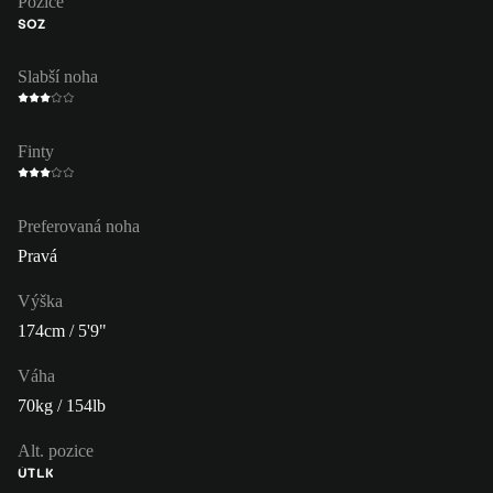
Pozice
SOZ
Slabší noha
Finty
Preferovaná noha
Pravá
Výška
174cm / 5'9"
Váha
70kg / 154lb
Alt. pozice
ÚT
LK