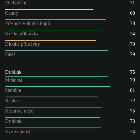
Předvídání
71
Centry
68
Přesnost volných kopů
78
Krátké přihrávky
74
Dlouhé přihrávky
70
Faleš
79
Driblink
75
Mrštnost
79
Stabilita
81
Reakce
72
Kontrola míče
75
Driblink
73
Vyrovnanost
74