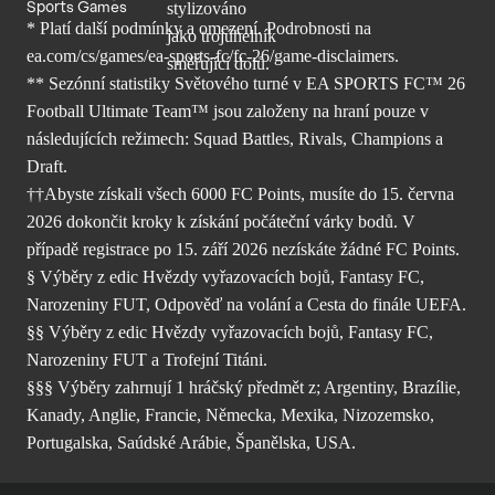
Sports Games
* Platí další podmínky a omezení. Podrobnosti
na
ea.com/cs/games/ea-sports-fc/fc-26/
game-disclaimers.
** Sezónní statistiky Světového turné v EA SPORTS FC™ 26
Football Ultimate Team™ jsou založeny na hraní pouze v
následujících režimech: Squad Battles, Rivals, Champions a
Draft.
††Abyste získali všech 6000 FC Points, musíte do 15. června
2026 dokončit kroky k získání počáteční várky bodů. V
případě registrace po 15. září 2026 nezískáte žádné FC Points.
§ Výběry z edic Hvězdy vyřazovacích bojů, Fantasy FC,
Narozeniny FUT, Odpověď na volání a Cesta do finále UEFA.
§§ Výběry z edic Hvězdy vyřazovacích bojů, Fantasy FC,
Narozeniny FUT a Trofejní Titáni.
§§§ Výběry zahrnují 1 hráčský předmět z; Argentiny, Brazílie,
Kanady, Anglie, Francie, Německa, Mexika, Nizozemsko,
Portugalska, Saúdské Arábie, Španělska, USA.