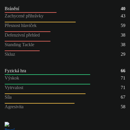
Bránění
40
Zachycené přihrávky
43
Přesnost hlaviček
59
Defenzivní přehled
38
Standing Tackle
38
Skluz
29
Fyzická hra
66
Výskok
71
Vytrvalost
71
Síla
67
Agresivita
58