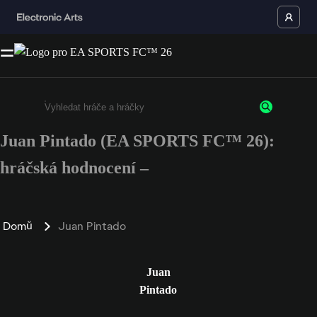
Juan Pintado (EA SPORTS FC™ 26):
Enter a minimum of 3 characters or numbers
hráčská hodnocení –
Domů
Juan Pintado
Juan
Pintado