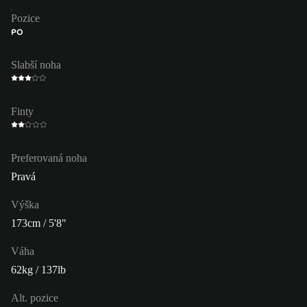
Pozice
PO
Slabší noha
Finty
Preferovaná noha
Pravá
Výška
173cm / 5'8"
Váha
62kg / 137lb
Alt. pozice