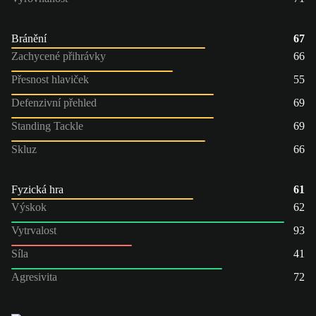
Bránění
67
Zachycené přihrávky
66
Přesnost hlaviček
55
Defenzivní přehled
69
Standing Tackle
69
Skluz
66
Fyzická hra
61
Výskok
62
Vytrvalost
93
Síla
41
Agresivita
72