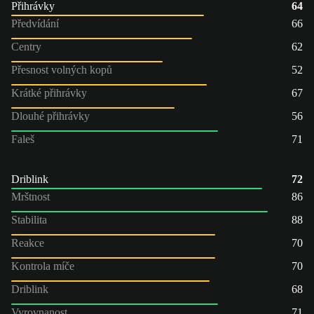
Přihrávky
64
Předvídání
66
Centry
62
Přesnost volných kopů
52
Krátké přihrávky
67
Dlouhé přihrávky
56
Faleš
71
Driblink
72
Mrštnost
86
Stabilita
88
Reakce
70
Kontrola míče
70
Driblink
68
Vyrovnanost
71