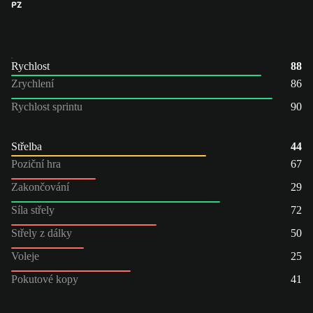
PZ
Rychlost
88
Zrychlení
86
Rychlost sprintu
90
Střelba
44
Poziční hra
67
Zakončování
29
Síla střely
72
Střely z dálky
50
Voleje
25
Pokutové kopy
41