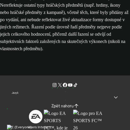
Nereflektuje ostatní typy hráčských předmětů (např. hrdiny, ikony
nebo hráčské předměty z kampaně), včetně těch, které byly přidány až
po vydání, ani nebude reflektovat živé aktualizace formy dostupné v
jiných režimech. Řazení podle úrovně řadí předměty nejprve podle
jejich celkového hodnocení, přičemž další řazení se odvíjí od
subjektivních faktorů založených na skutečných výkonech (nikoli na
vlastnostech předmětu).
Jazyk
Zpět nahoru
Users Interact