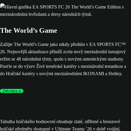
The World’s Game
Zažijte The World’s Game jako nikdy předtím v EA SPORTS FC™
26. Nejnovější aktualizace přináší zcela nový mezinárodní turnajový
režim se 48 národními týmy, spolu s novými autentickými stadiony.
Pusťte se do výzev Živé trenérské kariéry s mezinárodní tematikou a
do Hráčské kariéry s novými mezinárodními IKONAMI a Hrdiny.
Zahrajte si
Tabulka hráčského hodnocení obsahuje zlaté, stříbrné a bronzové
hráčské předměty dostupné v Ultimate Teamu ’26 v době vydání.