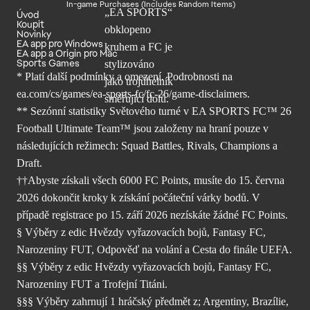
In-game Purchases (Includes Random Items)
Úvod
Koupit
Novinky
EA app pro Windows
EA app a Origin pro Mac
Sports Games
* Platí další podmínky a omezení. Podrobnosti
na
ea.com/cs/games/ea-sports-fc/fc-26/
game-disclaimers.
** Sezónní statistiky Světového turné v EA SPORTS FC™ 26
Football Ultimate Team™ jsou založeny na hraní pouze v
následujících režimech: Squad Battles, Rivals, Champions a
Draft.
††Abyste získali všech 6000 FC Points, musíte do 15. června
2026 dokončit kroky k získání počáteční várky bodů. V
případě registrace po 15. září 2026 nezískáte žádné FC Points.
§ Výběry z edic Hvězdy vyřazovacích bojů, Fantasy FC,
Narozeniny FUT, Odpověď na volání a Cesta do finále UEFA.
§§ Výběry z edic Hvězdy vyřazovacích bojů, Fantasy FC,
Narozeniny FUT a Trofejní Titáni.
§§§ Výběry zahrnují 1 hráčský předmět z; Argentiny, Brazílie,