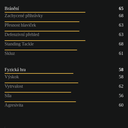
Bránění
65
Zachycené přihrávky
68
Přesnost hlaviček
63
Defenzivní přehled
63
Standing Tackle
68
Skluz
61
Fyzická hra
58
Výskok
58
Vytrvalost
62
Síla
56
Agresivita
60