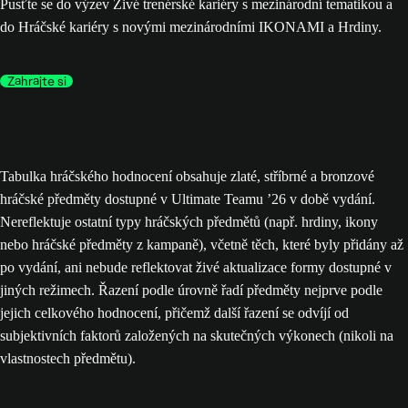
Pusťte se do výzev Živé trenérské kariéry s mezinárodní tematikou a
do Hráčské kariéry s novými mezinárodními IKONAMI a Hrdiny.
Zahrajte si
Tabulka hráčského hodnocení obsahuje zlaté, stříbrné a bronzové
hráčské předměty dostupné v Ultimate Teamu ’26 v době vydání.
Nereflektuje ostatní typy hráčských předmětů (např. hrdiny, ikony
nebo hráčské předměty z kampaně), včetně těch, které byly přidány až
po vydání, ani nebude reflektovat živé aktualizace formy dostupné v
jiných režimech. Řazení podle úrovně řadí předměty nejprve podle
jejich celkového hodnocení, přičemž další řazení se odvíjí od
subjektivních faktorů založených na skutečných výkonech (nikoli na
vlastnostech předmětu).