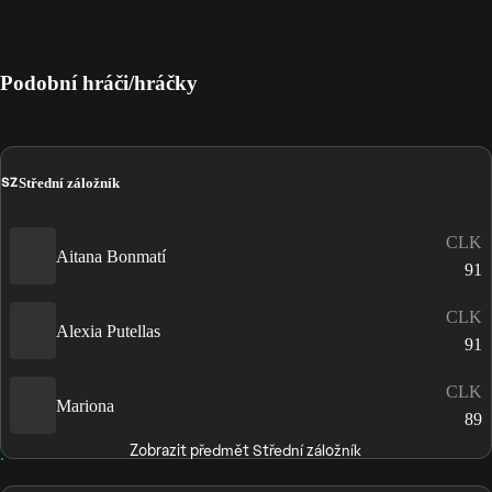
Podobní hráči/hráčky
SZ
Střední záložník
CLK
Aitana Bonmatí
91
CLK
Alexia Putellas
91
CLK
Mariona
89
Zobrazit předmět Střední záložník