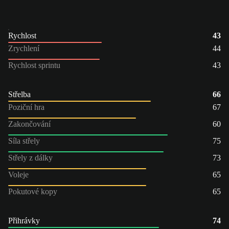
Rychlost
43
Zrychlení
44
Rychlost sprintu
43
Střelba
66
Poziční hra
67
Zakončování
60
Síla střely
75
Střely z dálky
73
Voleje
65
Pokutové kopy
65
Přihrávky
74