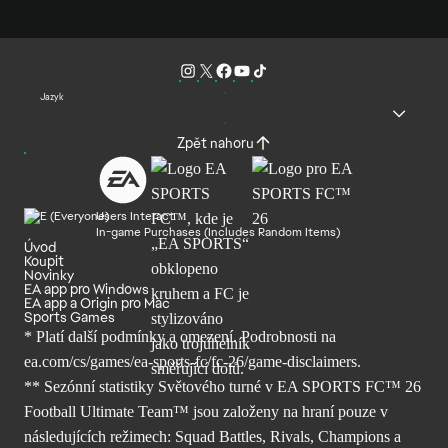
Jazyk
Zpět nahoru
Users Interact
In-game Purchases (Includes Random Items)
Úvod
Koupit
Novinky
EA app pro Windows
EA app a Origin pro Mac
Sports Games
* Platí další podmínky a omezení. Podrobnosti
na
ea.com/cs/games/ea-sports-fc/fc-26/
game-disclaimers.
** Sezónní statistiky Světového turné v EA SPORTS FC™ 26
Football Ultimate Team™ jsou založeny na hraní pouze v
následujících režimech: Squad Battles, Rivals, Champions a