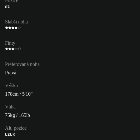
Pozice
SZ
Slabší noha
Finty
Preferovaná noha
Pravá
Výška
178cm / 5'10"
Váha
75kg / 165lb
Alt. pozice
LZ
LK