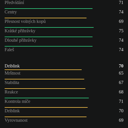
Předvídání
71
Centry
74
Přesnost volných kopů
69
Krátké přihrávky
75
Dlouhé přihrávky
74
Faleš
74
Driblink
70
Mrštnost
65
Stabilita
67
Reakce
68
Kontrola míče
71
Driblink
70
Vyrovnanost
69