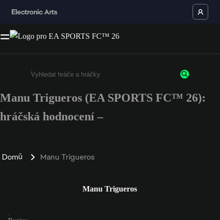
Manu Trigueros (EA SPORTS FC™ 26):
Enter a minimum of 3 characters or numbers
hráčská hodnocení –
Domů
Manu Trigueros
Manu Trigueros