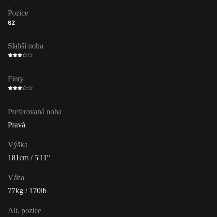
Pozice
SZ
Slabší noha
Finty
Preferovaná noha
Pravá
Výška
181cm / 5'11"
Váha
77kg / 170lb
Alt. pozice