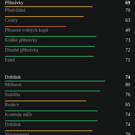
Přihrávky
69
Předvídání
70
Centry
63
Přesnost volných kopů
49
Krátké přihrávky
73
Dlouhé přihrávky
72
Faleš
71
Driblink
74
Mrštnost
80
Stabilita
76
Reakce
65
Kontrola míče
74
Driblink
74
Vyrovnanost
70