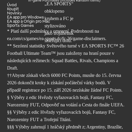
In-game Purchases (Includes Random Items)
Úvod
Koupit
Novinky
EA app pro Windows
EA app a Origin pro Mac
Sports Games
* Platí další podmínky a omezení. Podrobnosti
na
ea.com/cs/games/ea-sports-fc/fc-26/
game-disclaimers.
** Sezónní statistiky Světového turné v EA SPORTS FC™ 26
Football Ultimate Team™ jsou založeny na hraní pouze v
následujících režimech: Squad Battles, Rivals, Champions a
Draft.
††Abyste získali všech 6000 FC Points, musíte do 15. června
2026 dokončit kroky k získání počáteční várky bodů. V
případě registrace po 15. září 2026 nezískáte žádné FC Points.
§ Výběry z edic Hvězdy vyřazovacích bojů, Fantasy FC,
Narozeniny FUT, Odpověď na volání a Cesta do finále UEFA.
§§ Výběry z edic Hvězdy vyřazovacích bojů, Fantasy FC,
Narozeniny FUT a Trofejní Titáni.
§§§ Výběry zahrnují 1 hráčský předmět z; Argentiny, Brazílie,