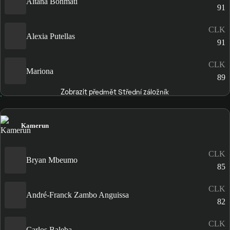
Aitana Bonmatí
91
CLK
Alexia Putellas
91
CLK
Mariona
89
Zobrazit předmět Střední záložník
Kamerun
CLK
Bryan Mbeumo
85
CLK
André-Franck Zambo Anguissa
82
CLK
Carlos Baleba