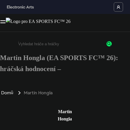
Martin Hongla (EA SPORTS FC™ 26):
Enter a minimum of 3 characters or numbers
hráčská hodnocení –
Domů
Martin Hongla
Martin
Hongla