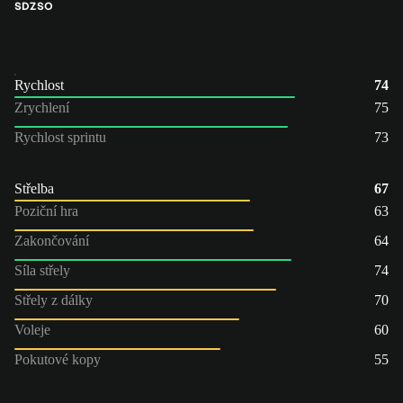
SDZ
SO
Rychlost
74
Zrychlení
75
Rychlost sprintu
73
Střelba
67
Poziční hra
63
Zakončování
64
Síla střely
74
Střely z dálky
70
Voleje
60
Pokutové kopy
55