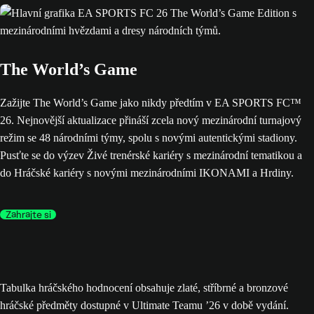
The World’s Game
Zažijte The World’s Game jako nikdy předtím v EA SPORTS FC™
26. Nejnovější aktualizace přináší zcela nový mezinárodní turnajový
režim se 48 národními týmy, spolu s novými autentickými stadiony.
Pusťte se do výzev Živé trenérské kariéry s mezinárodní tematikou a
do Hráčské kariéry s novými mezinárodními IKONAMI a Hrdiny.
Zahrajte si
Tabulka hráčského hodnocení obsahuje zlaté, stříbrné a bronzové
hráčské předměty dostupné v Ultimate Teamu ’26 v době vydání.