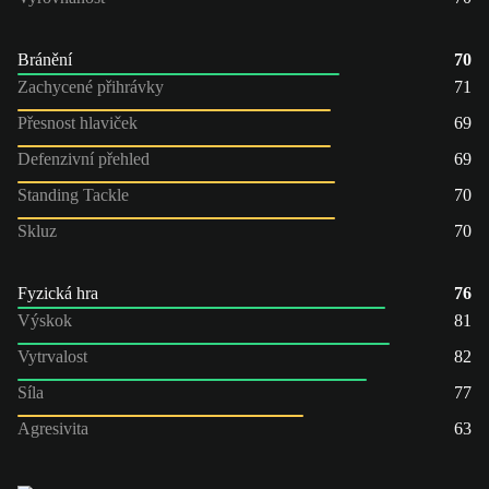
Bránění
70
Zachycené přihrávky
71
Přesnost hlaviček
69
Defenzivní přehled
69
Standing Tackle
70
Skluz
70
Fyzická hra
76
Výskok
81
Vytrvalost
82
Síla
77
Agresivita
63