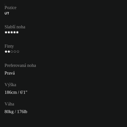
Pozice
ÚT
Slabší noha
Finty
Preferovaná noha
Pravá
Výška
186cm / 6'1"
Váha
80kg / 176lb