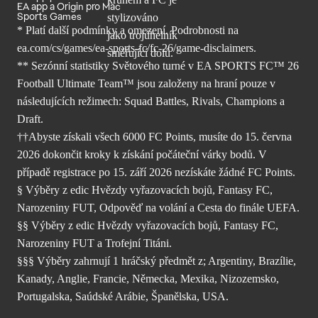
EA app a Origin pro Mac
Sports Games
* Platí další podmínky a omezení. Podrobnosti
na
ea.com/cs/games/ea-sports-fc/fc-26/
game-disclaimers.
** Sezónní statistiky Světového turné v EA SPORTS FC™ 26
Football Ultimate Team™ jsou založeny na hraní pouze v
následujících režimech: Squad Battles, Rivals, Champions a
Draft.
††Abyste získali všech 6000 FC Points, musíte do 15. června
2026 dokončit kroky k získání počáteční várky bodů. V
případě registrace po 15. září 2026 nezískáte žádné FC Points.
§ Výběry z edic Hvězdy vyřazovacích bojů, Fantasy FC,
Narozeniny FUT, Odpověď na volání a Cesta do finále UEFA.
§§ Výběry z edic Hvězdy vyřazovacích bojů, Fantasy FC,
Narozeniny FUT a Trofejní Titáni.
§§§ Výběry zahrnují 1 hráčský předmět z; Argentiny, Brazílie,
Kanady, Anglie, Francie, Německa, Mexika, Nizozemsko,
Portugalska, Saúdské Arábie, Španělska, USA.