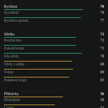
Rychlost
78
Zrychlení
79
Rychlost sprintu
77
Střelba
72
Poziční hra
72
Zakončování
72
Síla střely
78
Střely z dálky
68
Voleje
69
Pokutové kopy
65
Přihrávky
56
Předvídání
59
Centry
51