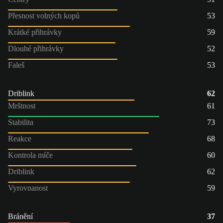
Přesnost volných kopů
53
Krátké přihrávky
59
Dlouhé přihrávky
52
Faleš
53
Driblink
62
Mrštnost
61
Stabilita
73
Reakce
68
Kontrola míče
60
Driblink
62
Vyrovnanost
59
Bránění
37