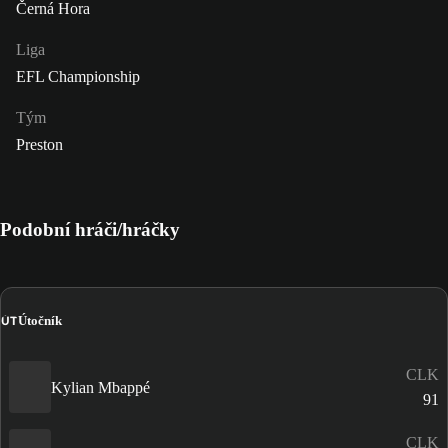
Černá Hora
Liga
EFL Championship
Tým
Preston
Podobní hráči/hráčky
ÚT
Útočník
CLK
Kylian Mbappé
91
CLK