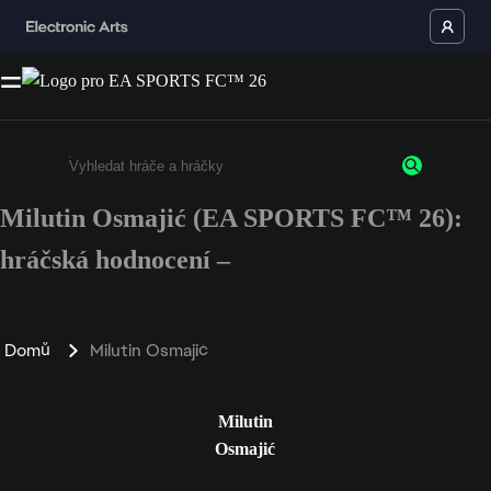
Milutin Osmajić (EA SPORTS FC™ 26):
Enter a minimum of 3 characters or numbers
hráčská hodnocení –
Domů
Milutin Osmajić
Milutin
Osmajić