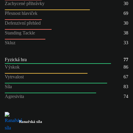
Zachycené přihrávky
30
Přesnost hlaviček
69
Defenzivní přehled
30
Standing Tackle
38
Skluz
33
Fyzická hra
77
Výskok
86
Vytrvalost
67
Síla
83
Agresivita
74
Ranařská síla