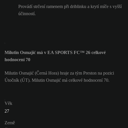
Provádí strčení ramenem při driblinku a krytí míče s vyšší
účinností.
Milutin Osmajić má v EA SPORTS FC™ 26 celkové
hodnocení 70
Milutin Osmajić (Černá Hora) hraje za tým Preston na pozici
Útočník (ÚT). Milutin Osmajić má celkové hodnocení 70.
Věk
27
Země