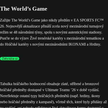
The World’s Game
Zažijte The World’s Game jako nikdy předtím v EA SPORTS FC™
26. Nejnovější aktualizace přináší zcela nový mezinárodní turnajový
režim se 48 národními týmy, spolu s novými autentickými stadiony.
Pusťte se do výzev Živé trenérské kariéry s mezinárodní tematikou a
do Hráčské kariéry s novými mezinárodními IKONAMI a Hrdiny.
Zahrajte si
Tabulka hráčského hodnocení obsahuje zlaté, stříbrné a bronzové
hráčské předměty dostupné v Ultimate Teamu ’26 v době vydání.
Nereflektuje ostatní typy hráčských předmětů (např. hrdiny, ikony
nebo hráčské předměty z kampaně), včetně těch, které byly přidány až
po vydání, ani nebude reflektovat živé aktualizace formy dostupné v