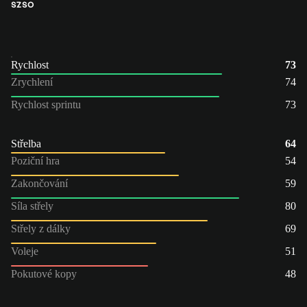
SZ
SO
Rychlost
73
Zrychlení
74
Rychlost sprintu
73
Střelba
64
Poziční hra
54
Zakončování
59
Síla střely
80
Střely z dálky
69
Voleje
51
Pokutové kopy
48