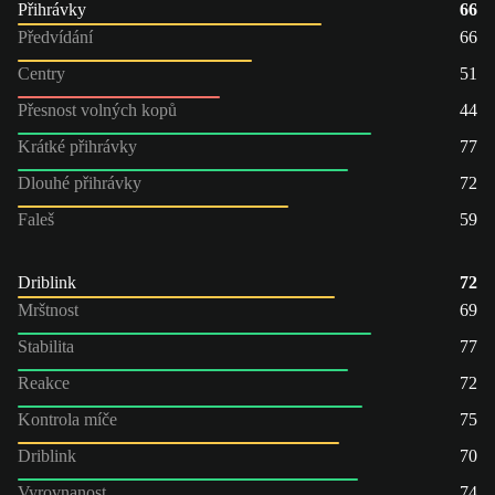
Přihrávky
66
Předvídání
66
Centry
51
Přesnost volných kopů
44
Krátké přihrávky
77
Dlouhé přihrávky
72
Faleš
59
Driblink
72
Mrštnost
69
Stabilita
77
Reakce
72
Kontrola míče
75
Driblink
70
Vyrovnanost
74