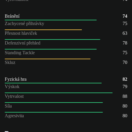
Bránění
74
Zachycené přihrávky
75
Přesnost hlaviček
63
Defenzivní přehled
78
Standing Tackle
75
Skluz
70
Fyzická hra
82
Výskok
79
Vytrvalost
88
Síla
80
Agresivita
80