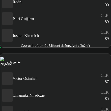
Rodri
90
CLK
Patri Guijarro
89
CLK
Joshua Kimmich
89
Zobrazit předmět Střední defenzivní záložník
Nigérie
CLK
Victor Osimhen
87
CLK
Chiamaka Nnadozie
85
CLK