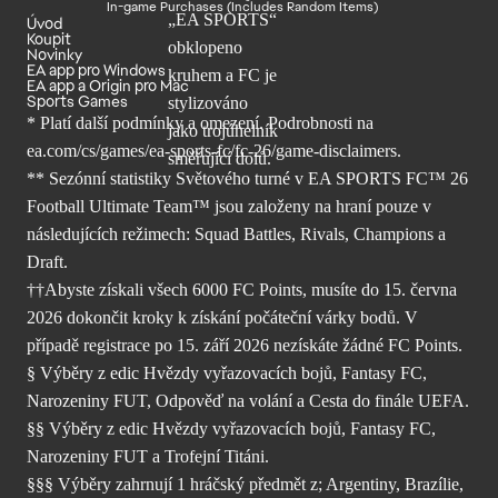
In-game Purchases (Includes Random Items)
Úvod
Koupit
Novinky
EA app pro Windows
EA app a Origin pro Mac
Sports Games
* Platí další podmínky a omezení. Podrobnosti
na
ea.com/cs/games/ea-sports-fc/fc-26/
game-disclaimers.
** Sezónní statistiky Světového turné v EA SPORTS FC™ 26
Football Ultimate Team™ jsou založeny na hraní pouze v
následujících režimech: Squad Battles, Rivals, Champions a
Draft.
††Abyste získali všech 6000 FC Points, musíte do 15. června
2026 dokončit kroky k získání počáteční várky bodů. V
případě registrace po 15. září 2026 nezískáte žádné FC Points.
§ Výběry z edic Hvězdy vyřazovacích bojů, Fantasy FC,
Narozeniny FUT, Odpověď na volání a Cesta do finále UEFA.
§§ Výběry z edic Hvězdy vyřazovacích bojů, Fantasy FC,
Narozeniny FUT a Trofejní Titáni.
§§§ Výběry zahrnují 1 hráčský předmět z; Argentiny, Brazílie,