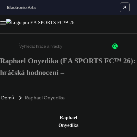
Raphael Onyedika (EA SPORTS FC™ 26):
Enter a minimum of 3 characters or numbers
hráčská hodnocení –
Domů
Raphael Onyedika
Raphael
Onyedika