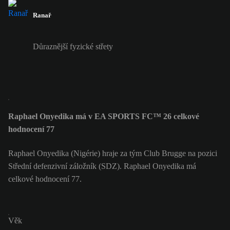
Ranař
Důraznější fyzické střety
Raphael Onyedika má v EA SPORTS FC™ 26 celkové
hodnocení 77
Raphael Onyedika (Nigérie) hraje za tým Club Brugge na pozici
Střední defenzivní záložník (SDZ). Raphael Onyedika má
celkové hodnocení 77.
Věk