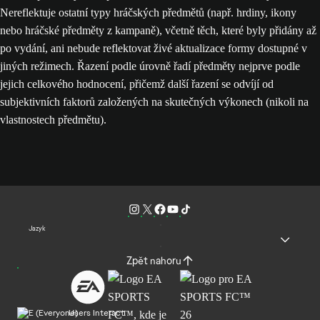
Nereflektuje ostatní typy hráčských předmětů (např. hrdiny, ikony
nebo hráčské předměty z kampaně), včetně těch, které byly přidány až
po vydání, ani nebude reflektovat živé aktualizace formy dostupné v
jiných režimech. Řazení podle úrovně řadí předměty nejprve podle
jejich celkového hodnocení, přičemž další řazení se odvíjí od
subjektivních faktorů založených na skutečných výkonech (nikoli na
vlastnostech předmětu).
Jazyk
Zpět nahoru
Users Interact