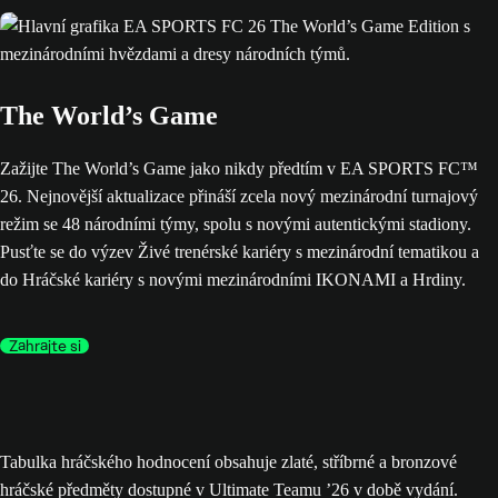
The World’s Game
Zažijte The World’s Game jako nikdy předtím v EA SPORTS FC™
26. Nejnovější aktualizace přináší zcela nový mezinárodní turnajový
režim se 48 národními týmy, spolu s novými autentickými stadiony.
Pusťte se do výzev Živé trenérské kariéry s mezinárodní tematikou a
do Hráčské kariéry s novými mezinárodními IKONAMI a Hrdiny.
Zahrajte si
Tabulka hráčského hodnocení obsahuje zlaté, stříbrné a bronzové
hráčské předměty dostupné v Ultimate Teamu ’26 v době vydání.