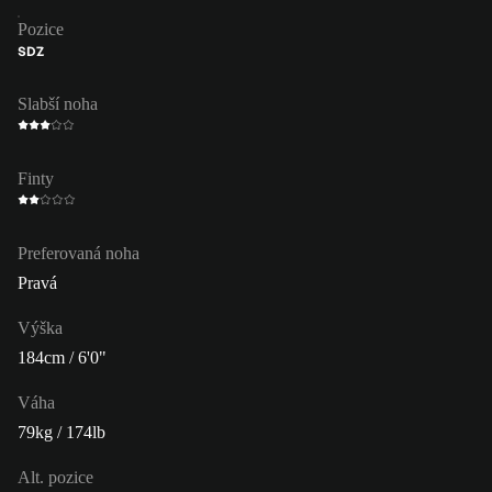
Pozice
SDZ
Slabší noha
Finty
Preferovaná noha
Pravá
Výška
184cm / 6'0"
Váha
79kg / 174lb
Alt. pozice