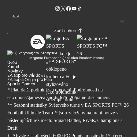
Jazyk
Zpět nahoru
Users Interact
In-game Purchases (Includes Random Items)
Úvod
Koupit
Novinky
EA app pro Windows
EA app a Origin pro Mac
Sports Games
* Platí další podmínky a omezení. Podrobnosti
na
ea.com/cs/games/ea-sports-fc/fc-26/
game-disclaimers.
** Sezónní statistiky Světového turné v EA SPORTS FC™ 26
Football Ultimate Team™ jsou založeny na hraní pouze v
následujících režimech: Squad Battles, Rivals, Champions a
Draft.
††Abyste získali všech 6000 FC Points, musíte do 15. června