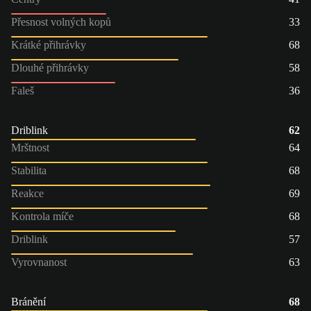
Přesnost volných kopů
33
Krátké přihrávky
68
Dlouhé přihrávky
58
Faleš
36
Driblink
62
Mrštnost
64
Stabilita
68
Reakce
69
Kontrola míče
68
Driblink
57
Vyrovnanost
63
Bránění
68