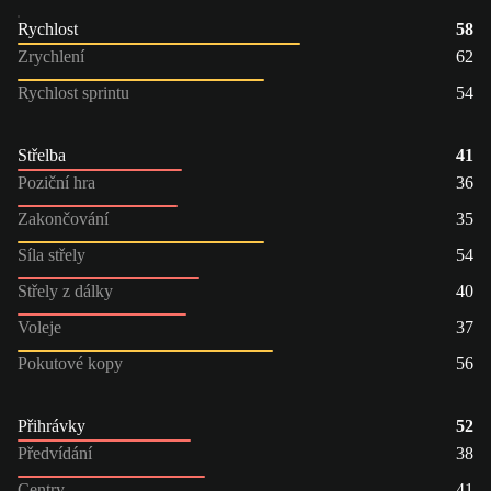
Rychlost
58
Zrychlení
62
Rychlost sprintu
54
Střelba
41
Poziční hra
36
Zakončování
35
Síla střely
54
Střely z dálky
40
Voleje
37
Pokutové kopy
56
Přihrávky
52
Předvídání
38
Centry
41