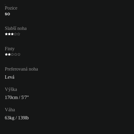
Pozice
SO
Slabší noha
Finty
Preferovaná noha
Levá
Výška
170cm / 5'7"
Váha
63kg / 139lb