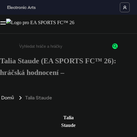
Talia Staude (EA SPORTS FC™ 26):
Enter a minimum of 3 characters or numbers
hráčská hodnocení –
Domů
Talia Staude
Talia
Staude