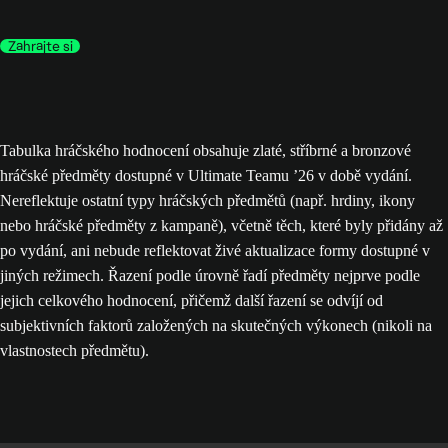
Zahrajte si
Tabulka hráčského hodnocení obsahuje zlaté, stříbrné a bronzové
hráčské předměty dostupné v Ultimate Teamu ’26 v době vydání.
Nereflektuje ostatní typy hráčských předmětů (např. hrdiny, ikony
nebo hráčské předměty z kampaně), včetně těch, které byly přidány až
po vydání, ani nebude reflektovat živé aktualizace formy dostupné v
jiných režimech. Řazení podle úrovně řadí předměty nejprve podle
jejich celkového hodnocení, přičemž další řazení se odvíjí od
subjektivních faktorů založených na skutečných výkonech (nikoli na
vlastnostech předmětu).