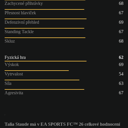
Zachycené přihrávky
68
Přesnost hlaviček
67
Defenzivní přehled
69
Standing Tackle
67
Skluz
68
Fyzická hra
62
Výskok
69
Vytrvalost
54
Síla
63
Agresivita
67
Talia Staude má v EA SPORTS FC™ 26 celkové hodnocení