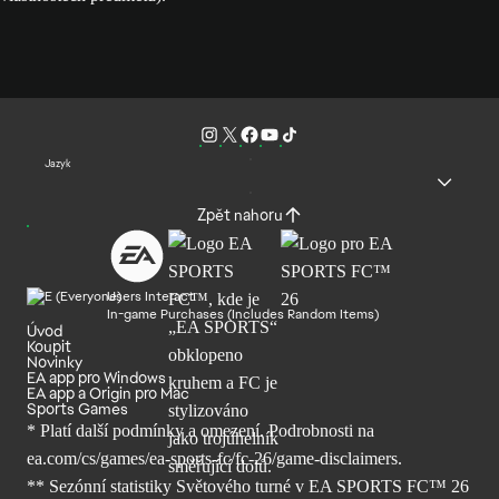
Jazyk
Zpět nahoru
Users Interact
In-game Purchases (Includes Random Items)
Úvod
Koupit
Novinky
EA app pro Windows
EA app a Origin pro Mac
Sports Games
* Platí další podmínky a omezení. Podrobnosti
na
ea.com/cs/games/ea-sports-fc/fc-26/
game-disclaimers.
** Sezónní statistiky Světového turné v EA SPORTS FC™ 26