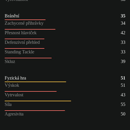
Bránění
35
Zachycené přihrávky
34
Přesnost hlaviček
42
Defenzivní přehled
33
Standing Tackle
33
Skluz
39
Fyzická hra
51
Výskok
51
Vytrvalost
43
Síla
55
Agresivita
50