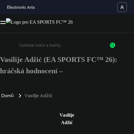
Vasilije Adžić (EA SPORTS FC™ 26):
Enter a minimum of 3 characters or numbers
hráčská hodnocení –
Domů
Vasilije Adžić
Vasilije
Adžić