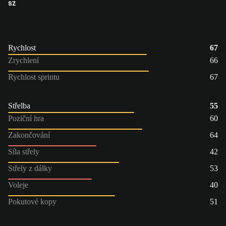
SZ
Rychlost
67
Zrychlení
66
Rychlost sprintu
67
Střelba
55
Poziční hra
60
Zakončování
64
Síla střely
42
Střely z dálky
53
Voleje
40
Pokutové kopy
51