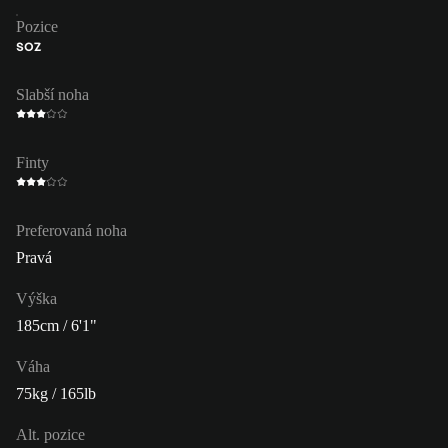
Pozice
SOZ
Slabší noha
Finty
Preferovaná noha
Pravá
Výška
185cm / 6'1"
Váha
75kg / 165lb
Alt. pozice