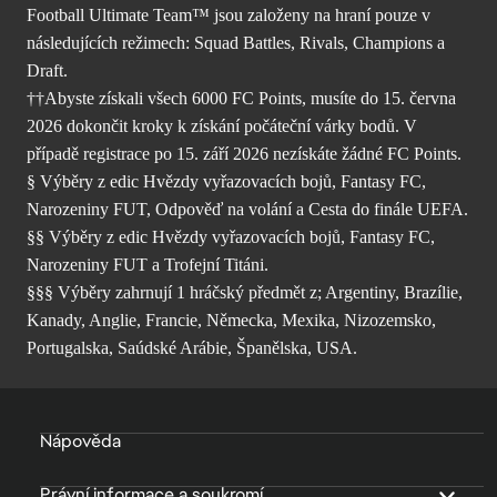
Football Ultimate Team™ jsou založeny na hraní pouze v
následujících režimech: Squad Battles, Rivals, Champions a
Draft.
††Abyste získali všech 6000 FC Points, musíte do 15. června
2026 dokončit kroky k získání počáteční várky bodů. V
případě registrace po 15. září 2026 nezískáte žádné FC Points.
§ Výběry z edic Hvězdy vyřazovacích bojů, Fantasy FC,
Narozeniny FUT, Odpověď na volání a Cesta do finále UEFA.
§§ Výběry z edic Hvězdy vyřazovacích bojů, Fantasy FC,
Narozeniny FUT a Trofejní Titáni.
§§§ Výběry zahrnují 1 hráčský předmět z; Argentiny, Brazílie,
Kanady, Anglie, Francie, Německa, Mexika, Nizozemsko,
Portugalska, Saúdské Arábie, Španělska, USA.
Nápověda
Právní informace a soukromí