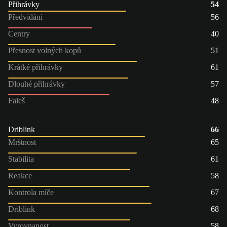
Přihrávky
54
Předvídání
56
Centry
40
Přesnost volných kopů
51
Krátké přihrávky
61
Dlouhé přihrávky
57
Faleš
48
Driblink
66
Mrštnost
65
Stabilita
61
Reakce
58
Kontrola míče
67
Driblink
68
Vyrovnanost
58