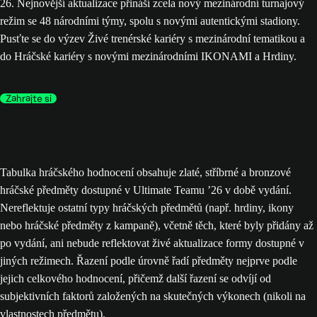
26. Nejnovější aktualizace přináší zcela nový mezinárodní turnajový
režim se 48 národními týmy, spolu s novými autentickými stadiony.
Pusťte se do výzev Živé trenérské kariéry s mezinárodní tematikou a
do Hráčské kariéry s novými mezinárodními IKONAMI a Hrdiny.
Zahrajte si
Tabulka hráčského hodnocení obsahuje zlaté, stříbrné a bronzové
hráčské předměty dostupné v Ultimate Teamu ’26 v době vydání.
Nereflektuje ostatní typy hráčských předmětů (např. hrdiny, ikony
nebo hráčské předměty z kampaně), včetně těch, které byly přidány až
po vydání, ani nebude reflektovat živé aktualizace formy dostupné v
jiných režimech. Řazení podle úrovně řadí předměty nejprve podle
jejich celkového hodnocení, přičemž další řazení se odvíjí od
subjektivních faktorů založených na skutečných výkonech (nikoli na
vlastnostech předmětu).