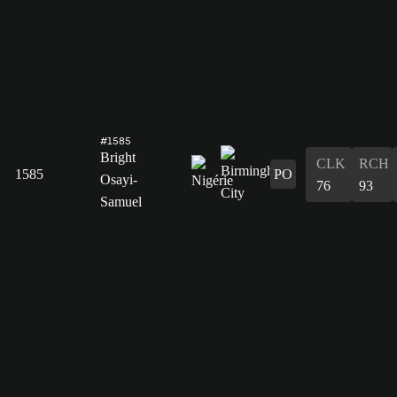
#1585
Bright
CLK
RCH
1585
PO
Osayi-
76
93
Samuel