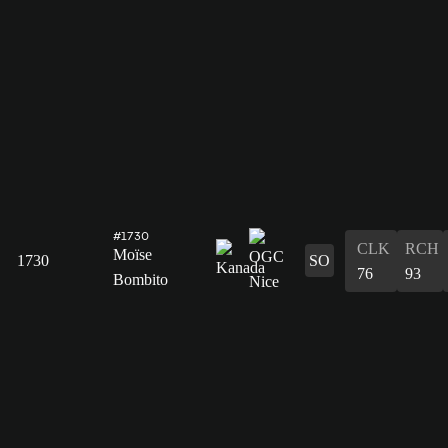
#1730
CLK
RCH
Moïse
1730
SO
76
93
Bombito