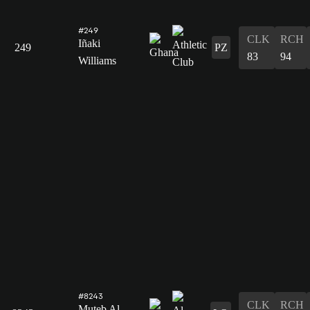
#249
CLK
RCH
Iñaki
249
PZ
83
94
Williams
#8243
CLK
RCH
Muteb Al