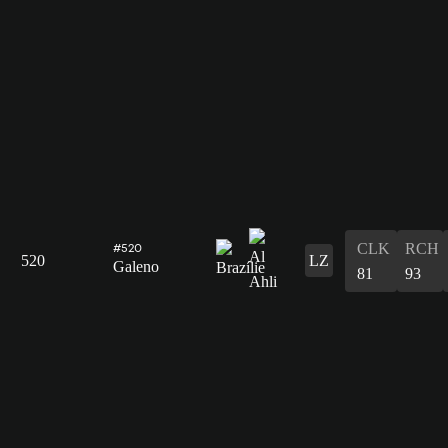
CLK
RCH
#520
520
LZ
Galeno
81
93