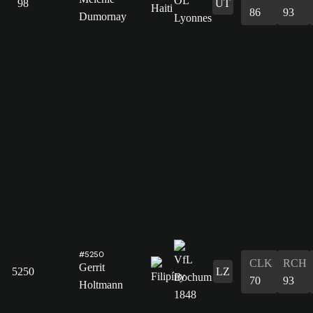
98
ÚT
86
93
Dumornay
#5250
CLK
RCH
Gerrit
5250
LZ
70
93
Holtmann