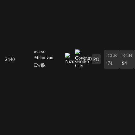
#2440
CLK
RCH
Milan van
2440
PO
74
94
Ewijk