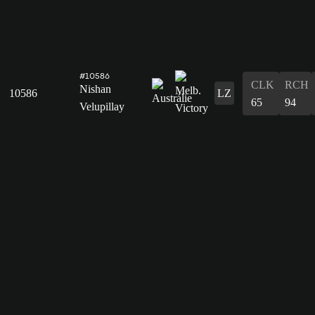
#10586
CLK
RCH
Nishan
10586
LZ
65
94
Velupillay