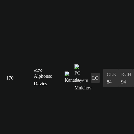
#170
CLK
RCH
Alphonso
170
LO
84
94
Davies