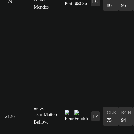
79
LO
86
95
Mendes
#2126
CLK
RCH
Jean-Mattéo
2126
LZ
75
94
Bahoya