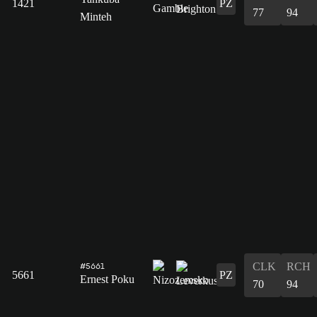
1421
PZ
77
94
Minteh
CLK
RCH
#5661
5661
PZ
Ernest Poku
70
94