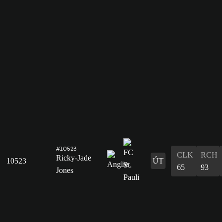
#10523
CLK
RCH
Ricky-Jade
10523
ÚT
65
93
Jones