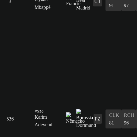
3
ÚT
91
97
Mbappé
#536
CLK
RCH
Karim
536
PZ
81
96
Adeyemi