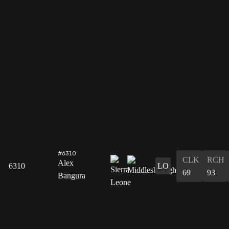
#6310
CLK
RCH
Alex
6310
LO
69
93
Bangura