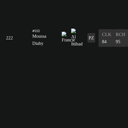
#222
CLK
RCH
Moussa
222
PZ
84
95
Diaby