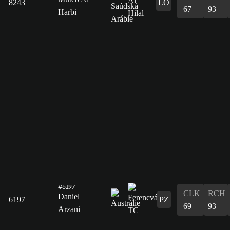
8243
LO
67
93
Harbi
#6197
CLK
RCH
Daniel
6197
PZ
69
93
Arzani