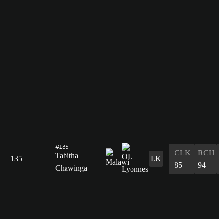
#135
CLK
RCH
Tabitha
135
LK
85
94
Chawinga