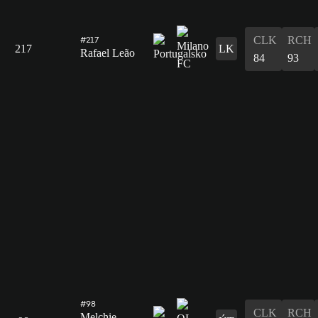
CLK
RCH
#217
217
LK
Rafael Leão
84
93
#98
CLK
RCH
Melchie