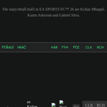
The nejrychlejší hráči in EA SPORTS FC™ 26 are Kylian Mbappé,
Karim Adeyemi and Gabriel Silva.
POŘADÍ
HRÁČ
NÁR
TÝM
POZ
CLK
RCH
#3
CLK
RCH
Kylian