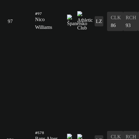
#97
CLK
RCH
Nico
97
LZ
86
93
Williams
#578
CLK
RCH
Barış Alper