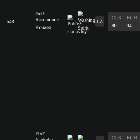
#648
CLK
RCH
Rosemonde
648
LZ
80
94
Kouassi
#1421
CLK
RCH
Yankuba