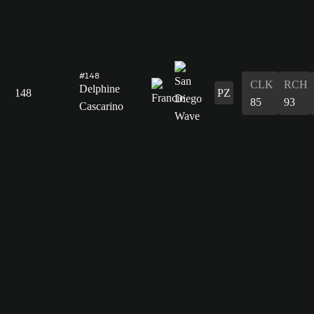
#148
CLK
RCH
Delphine
148
PZ
85
93
Cascarino