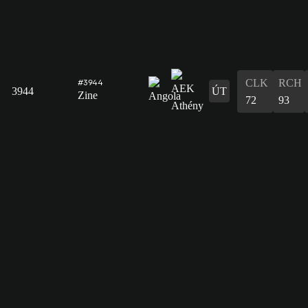
CLK
RCH
#3944
3944
ÚT
Zine
72
93