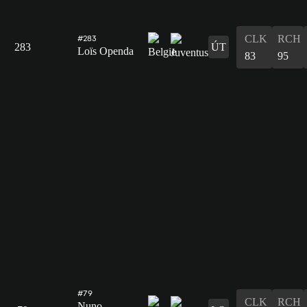
CLK
RCH
#283
283
ÚT
Loïs Openda
83
95
#79
CLK
RCH
Nuno