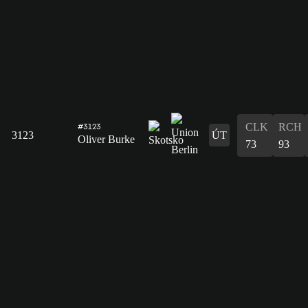
CLK
RCH
#3123
3123
ÚT
Oliver Burke
73
93