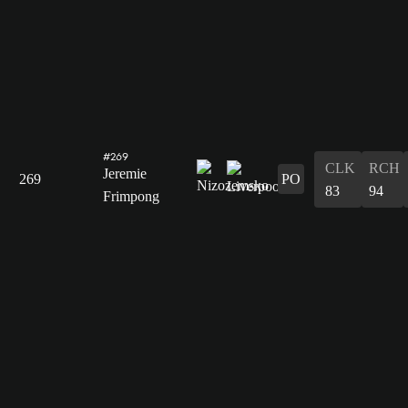
#269
CLK
RCH
Jeremie
269
PO
83
94
Frimpong