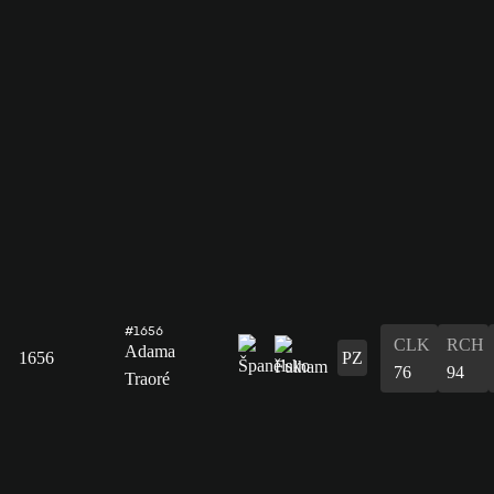
#1656
CLK
RCH
Adama
1656
PZ
76
94
Traoré