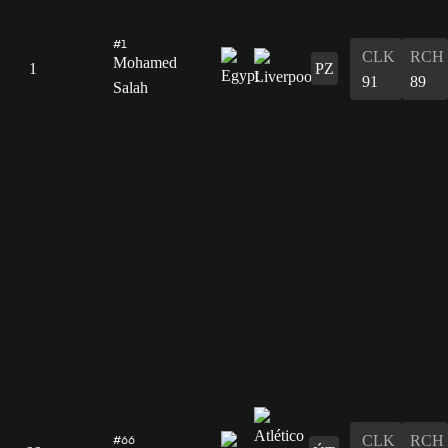
#1
CLK
RCH
Mohamed
1
PZ
91
89
Salah
CLK
RCH
#66