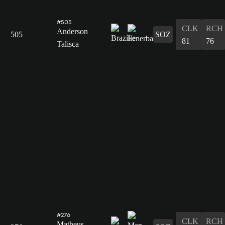
#505
CLK
RCH
Anderson
505
SOZ
81
76
Talisca
#276
CLK
RCH
Matheus