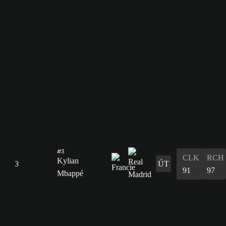
#3
CLK
RCH
Kylian
3
ÚT
91
97
Mbappé