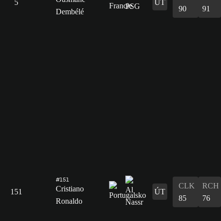
5
ÚT
90
91
Dembélé
#151
CLK
RCH
Cristiano
151
ÚT
85
76
Ronaldo