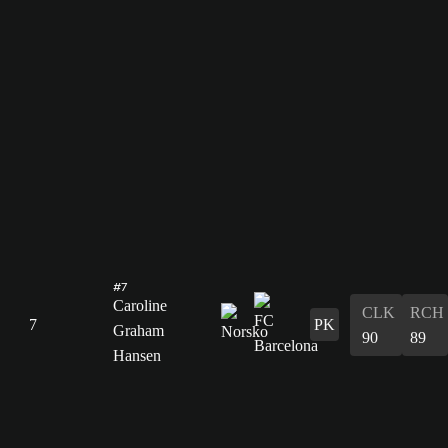
#7
Caroline
CLK
RCH
7
PK
Graham
90
89
Hansen