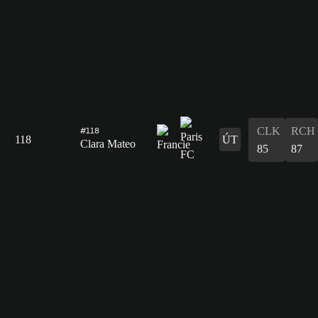
CLK
RCH
#118
118
ÚT
Clara Mateo
85
87