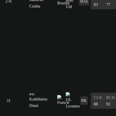
276
SOZ
83
77
Cunha
#31
CLK
RCH
Kadidiatou
31
PK
88
92
Diani