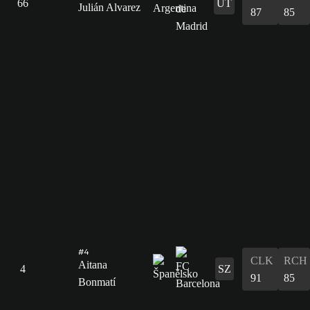
66
ÚT
Julián Alvarez
87
85
#4
CLK
RCH
Aitana
4
SZ
91
85
Bonmatí