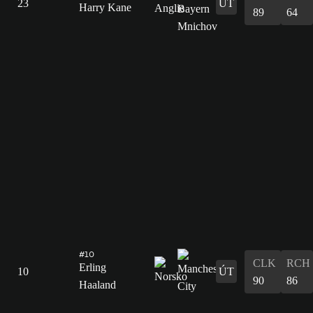
23
ÚT
Harry Kane
89
64
#10
CLK
RCH
Erling
10
ÚT
90
86
Haaland