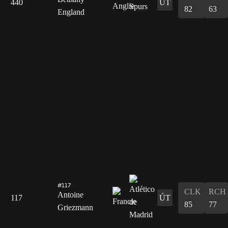
440
ÚT
82
63
England
#117
CLK
RCH
Antoine
117
ÚT
85
77
Griezmann