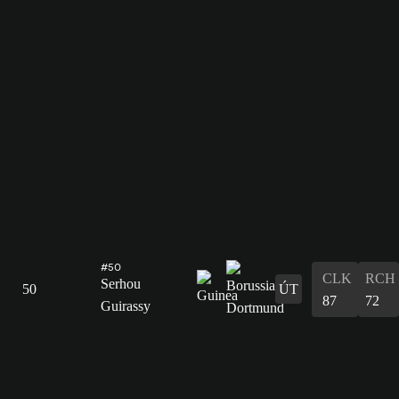
#50
CLK
RCH
Serhou
50
ÚT
87
72
Guirassy