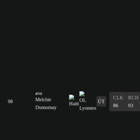
#98
CLK
RCH
Melchie
98
ÚT
86
93
Dumornay