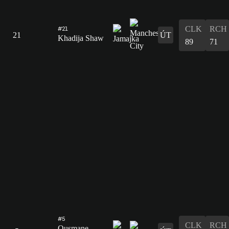
CLK
RCH
#21
21
ÚT
Khadija Shaw
89
71
#5
CLK
RCH
Ousmane