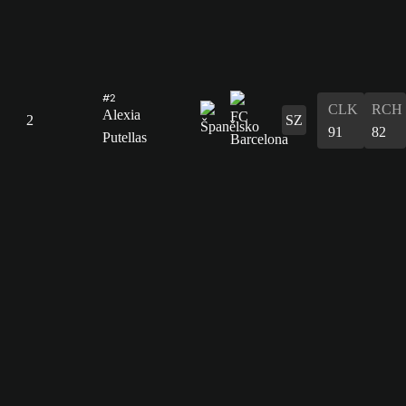
#2
CLK
RCH
Alexia
2
SZ
91
82
Putellas