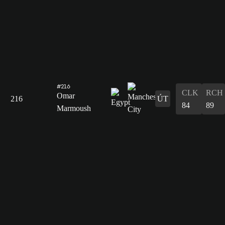
#216
CLK
RCH
Omar
216
ÚT
84
89
Marmoush