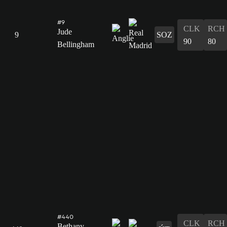
#9
CLK
RCH
Jude
9
SOZ
90
80
Bellingham
#440
CLK
RCH
Bethany