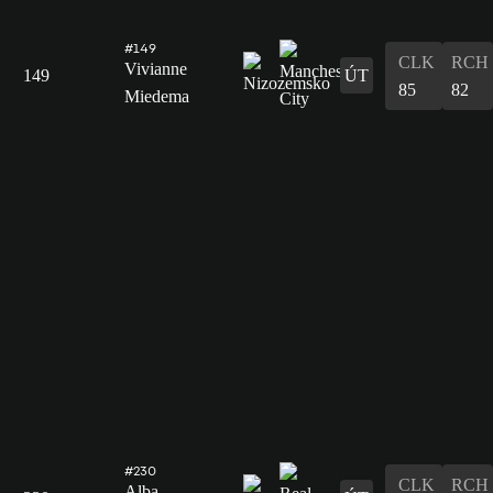
#149
CLK
RCH
Vivianne
149
ÚT
85
82
Miedema
#230
CLK
RCH
Alba