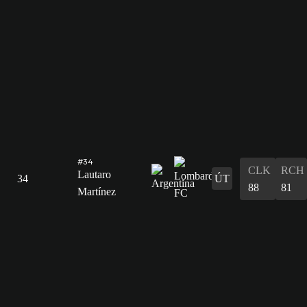
#34
CLK
RCH
Lautaro
34
ÚT
88
81
Martínez