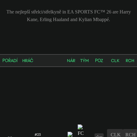
The nejlepší střelci/střelkyně in EA SPORTS FC™ 26 are Harry
Kane, Erling Haaland and Kylian Mbappé.
POŘADÍ
HRÁČ
NÁR
TÝM
POZ
CLK
RCH
CLK
RCH
#23