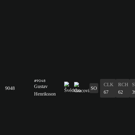
#9048
CLK
RCH
S
Gustav
9048
SO
67
62
3
Henriksson