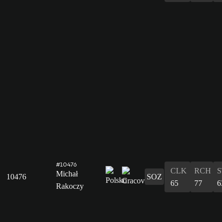
#10476
CLK
RCH
S
Michał
10476
SOZ
65
77
6
Rakoczy