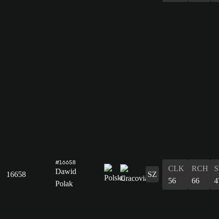
#16658
CLK
RCH
S
Dawid
16658
SZ
56
66
4
Polak