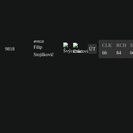
#9818
CLK
RCH
S
Filip
9818
ÚT
66
84
6
Stojilković