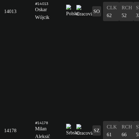
#14013
CLK
RCH
S
Oskar
14013
SO
62
52
3
Wójcik
#14178
CLK
RCH
S
Milan
14178
SZ
61
66
5
Aleksić