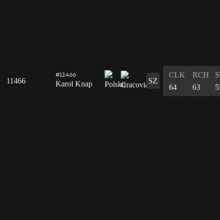
CLK
RCH
S
#11466
11466
SZ
Karol Knap
64
63
5