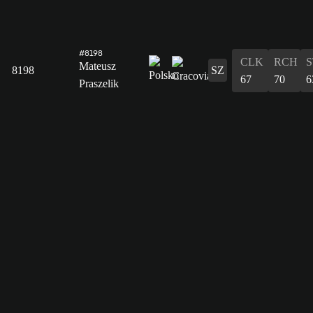
#8198
CLK
RCH
S
Mateusz
8198
SZ
67
70
6
Praszelik