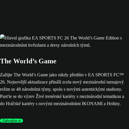
The World’s Game
Zažijte The World’s Game jako nikdy předtím v EA SPORTS FC™
26. Nejnovější aktualizace přináší zcela nový mezinárodní turnajový
režim se 48 národními týmy, spolu s novými autentickými stadiony.
Pusťte se do výzev Živé trenérské kariéry s mezinárodní tematikou a
do Hráčské kariéry s novými mezinárodními IKONAMI a Hrdiny.
Zahrajte si