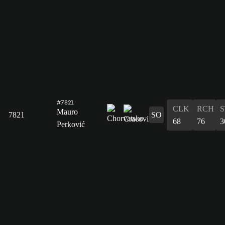
#7821
CLK
RCH
S
Mauro
7821
SO
68
76
3
Perković