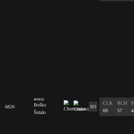
#6826
CLK
RCH
S
Boško
6826
SO
69
57
4
Šutalo