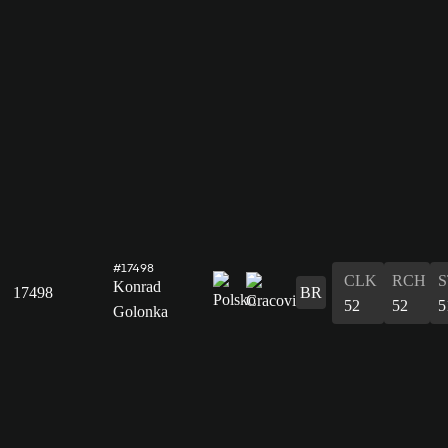
#17498
CLK
RCH
S
Konrad
17498
BR
52
52
5
Golonka