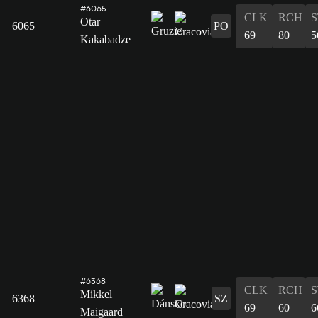
#6065
CLK
RCH
S
Otar
6065
PO
69
80
5
Kakabadze
#6368
CLK
RCH
S
Mikkel
6368
SZ
69
60
6
Maigaard