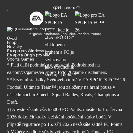
Zpět nahoru
Users Interact
In-game Purchases (Includes Random Items)
Úvod
Koupit
Novinky
EA app pro Windows
EA app a Origin pro Mac
Sports Games
* Platí další podmínky a omezení. Podrobnosti
na
ea.com/cs/games/ea-sports-fc/fc-26/
game-disclaimers.
** Sezónní statistiky Světového turné v EA SPORTS FC™ 26
Football Ultimate Team™ jsou založeny na hraní pouze v
následujících režimech: Squad Battles, Rivals, Champions a
Draft.
††Abyste získali všech 6000 FC Points, musíte do 15. června
2026 dokončit kroky k získání počáteční várky bodů. V
případě registrace po 15. září 2026 nezískáte žádné FC Points.
§ Výběry z edic Hvězdy vyřazovacích bojů, Fantasy FC,