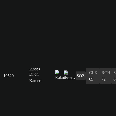
#10529
CLK
RCH
S
Dijon
10529
SOZ
65
72
6
Kameri