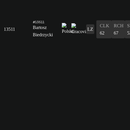
#13511
CLK
RCH
S
Bartosz
13511
LZ
62
67
5
Biedrzycki