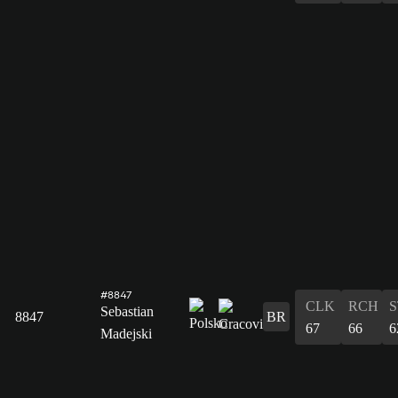
#8847
CLK
RCH
S
Sebastian
8847
BR
67
66
6
Madejski