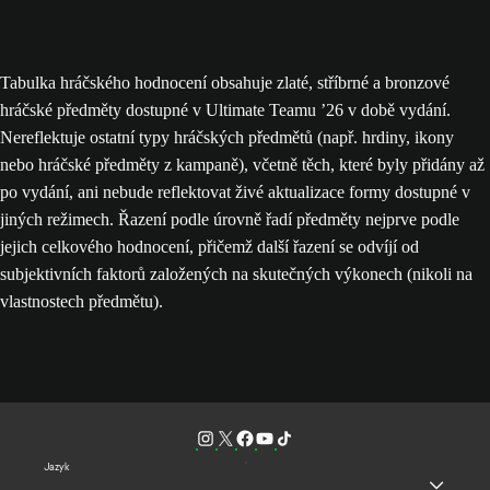
Tabulka hráčského hodnocení obsahuje zlaté, stříbrné a bronzové
hráčské předměty dostupné v Ultimate Teamu ’26 v době vydání.
Nereflektuje ostatní typy hráčských předmětů (např. hrdiny, ikony
nebo hráčské předměty z kampaně), včetně těch, které byly přidány až
po vydání, ani nebude reflektovat živé aktualizace formy dostupné v
jiných režimech. Řazení podle úrovně řadí předměty nejprve podle
jejich celkového hodnocení, přičemž další řazení se odvíjí od
subjektivních faktorů založených na skutečných výkonech (nikoli na
vlastnostech předmětu).
Jazyk