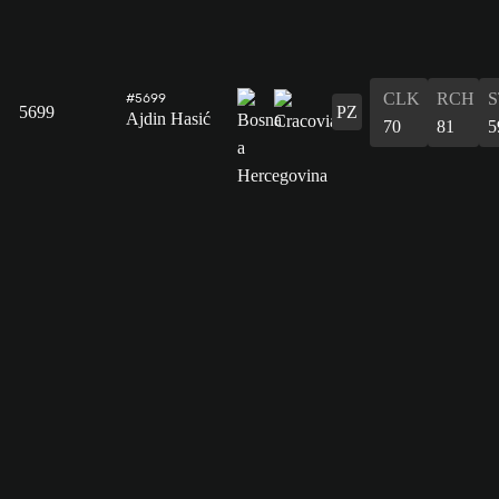
CLK
RCH
S
#5699
5699
PZ
Ajdin Hasić
70
81
5