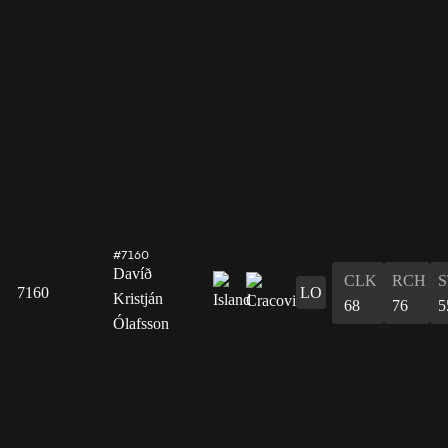
#7160
Davíð
CLK
RCH
S
7160
LO
Kristján
68
76
5
Ólafsson