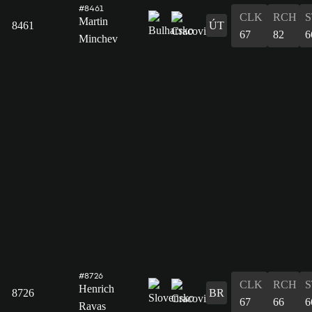
#8461
CLK
RCH
S
Martin
8461
ÚT
67
82
6
Minchev
#8726
CLK
RCH
S
Henrich
8726
BR
67
66
6
Ravas