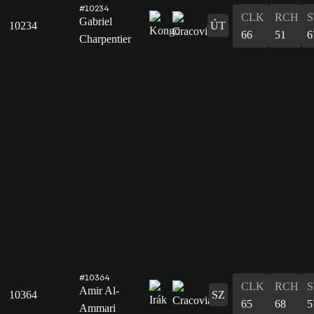
#10234
CLK
RCH
S
Gabriel
10234
ÚT
66
51
6
Charpentier
#10364
CLK
RCH
S
Amir Al-
10364
SZ
65
68
5
Ammari