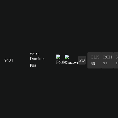
#9434
CLK
RCH
S
Dominik
9434
PO
66
75
5
Piła